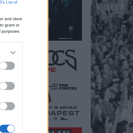
B’s List of
er and store
to grant or
ed purposes