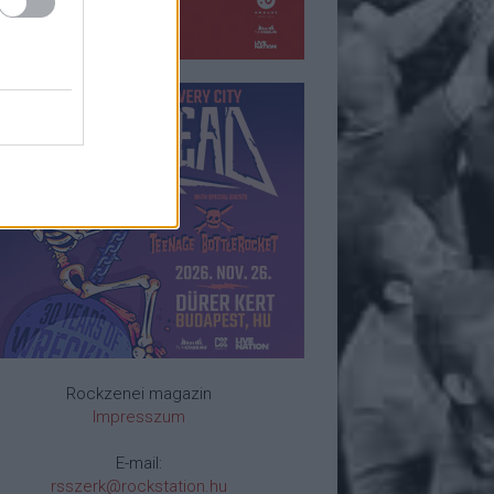
Rockzenei magazin
Impresszum
E-mail:
rsszerk@rockstation.hu