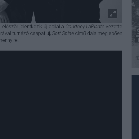
lőször jelentkezik új dallal a
Courtney LaPlante
vezette
irával turnézó csapat új,
Soft Spine
című dala meglepően
mennyire.