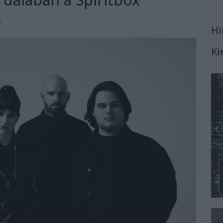
s
Hi
Ki