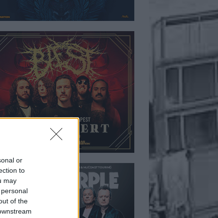
sonal or
ection to
ou may
 personal
out of the
 downstream