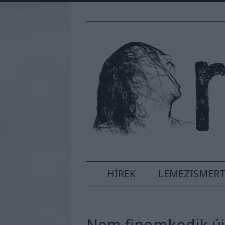
HÍREK
LEMEZISMER
Nem finomkodik új 