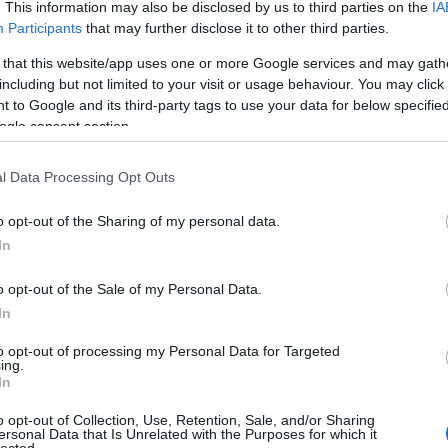
yzés trackback címe:
. This information may also be disclosed by us to third parties on the
IA
Participants
that may further disclose it to other third parties.
n.blog.hu/api/trackback/id/18485667
 that this website/app uses one or more Google services and may gath
including but not limited to your visit or usage behaviour. You may click 
Kommentek:
 to Google and its third-party tags to use your data for below specifi
telmében felhasználói tartalomnak minősülnek, értük a
szolgáltatás
ogle consent section.
 nem vállal, azokat nem ellenőrzi. Kifogás esetén forduljon a blog
sználási feltételekben
és az
adatvédelmi tájékoztatóban
.
l Data Processing Opt Outs
o opt-out of the Sharing of my personal data.
In
álj
! ‐
Belépés Facebookkal
o opt-out of the Sale of my Personal Data.
In
to opt-out of processing my Personal Data for Targeted
ing.
In
o opt-out of Collection, Use, Retention, Sale, and/or Sharing
ersonal Data that Is Unrelated with the Purposes for which it
lected.