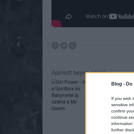
Ajánlott bejegyzések:
Blog -
Do 
If you wish 
sensitive in
confirm you
continue se
information 
further disc