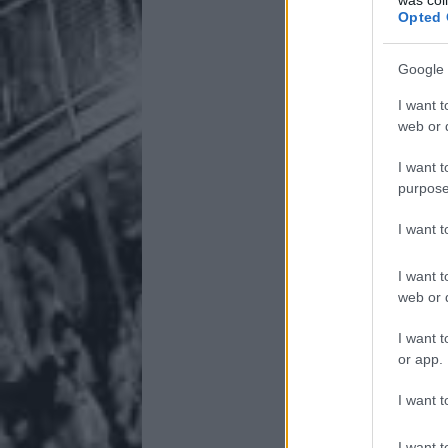
Opted 
Google 
I want t
web or d
I want t
purpose
I want 
I want t
web or d
I want t
or app.
I want t
I want t