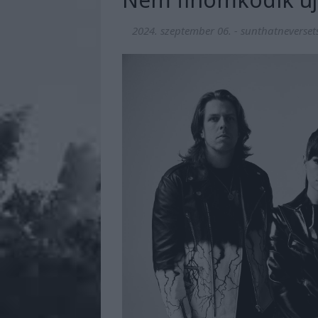
2024. szeptember 06.
-
sunthatneverset