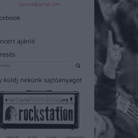
rsszerk@gmail.com
cebook
ncert ajánló
resés
y küldj nekünk sajtóanyagot
 elmúlt évek során rengeteg