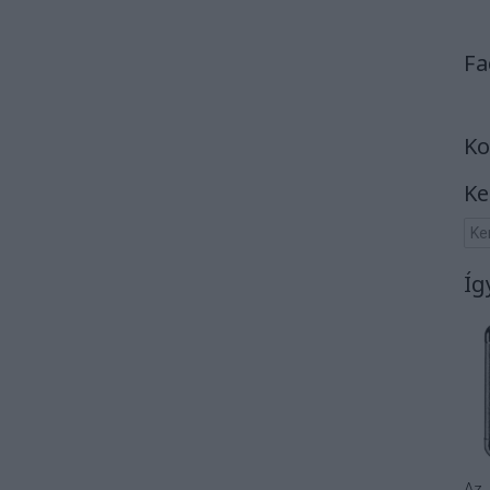
Fa
Ko
Ke
Íg
Az