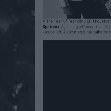
A The Fear Of Fear című EP-t követően e
Spiritbox
. A jelenleg a Kornnal és a Goj
karcos lett. Alább meg is hallgathatod 