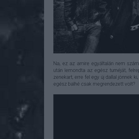
Na, ez az amire egyáltalán nem szám
után lemondta az egész turnéját, felr
zenekart, erre fel egy új dallal jönnek k
egész balhé csak megrendezett volt?