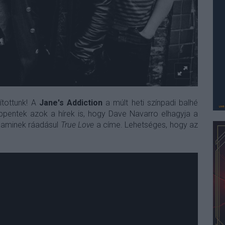
ítottunk! A
Jane's Addiction
a múlt heti színpadi balhé
eppentek azok a hírek is, hogy Dave Navarro elhagyja a
i, aminek ráadásul
True Love
a címe. Lehetséges, hogy az