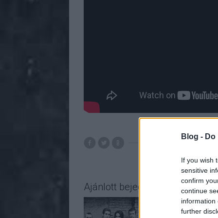
Blog -
Do 
If you wish 
sensitive in
confirm you
Ajánlott bejegyzések:
continue se
information 
further disc