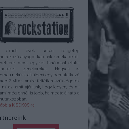
 elmúlt évek során rengeteg
utatkozó anyagot kaptunk zenekaroktól.
retnénk most egy-két tanáccsal ellátni
nneteket, zenekarokat. Hogyan is
emes nekünk elküldeni egy bemutatkozó
agot? Mi az, amire feltétlen szükségetek
, mi az, amit ajánlunk, hogy legyen, és mi
 ami még ennél is jobb, ha megtalálható a
utatkozóban.
ább a KISOKOS-ra
rtnereink