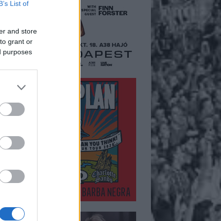
B’s List of
er and store
to grant or
ed purposes