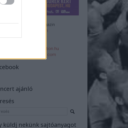
Rockzenei magazin
Impresszum
E-mail:
rsszerk@rockstation.hu
rsszerk@gmail.com
cebook
ncert ajánló
resés
y küldj nekünk sajtóanyagot