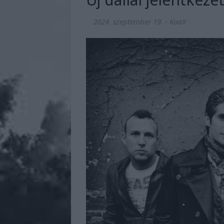
2024. szeptember 19.
-
KoaX