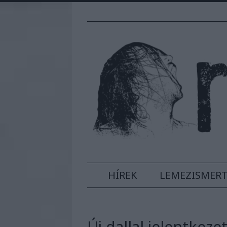
HÍREK
LEMEZISMER
Új dallal jelentkeze