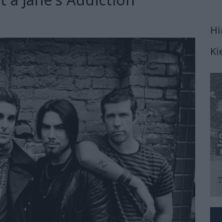
Hi
Ki