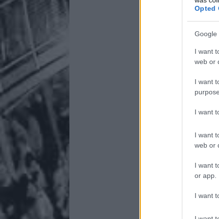
Opted 
Google 
I want t
web or d
I want t
purpose
I want 
I want t
web or d
I want t
or app.
I want t
I want t