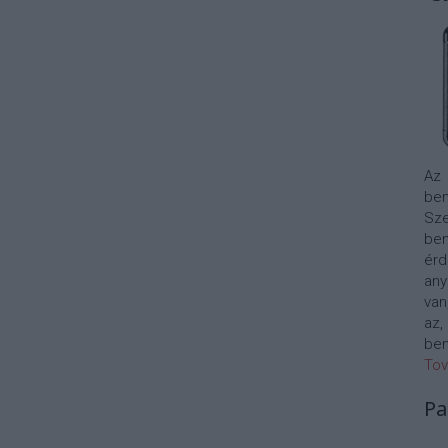
Az
bem
Sze
be
érd
any
van
az,
bem
Tov
Pa