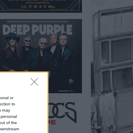
sonal or
ection to
ou may
 personal
out of the
 downstream