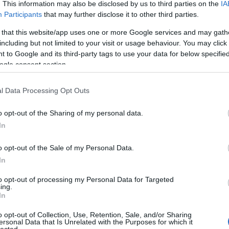
. This information may also be disclosed by us to third parties on the
IA
Participants
that may further disclose it to other third parties.
 that this website/app uses one or more Google services and may gath
including but not limited to your visit or usage behaviour. You may click 
 to Google and its third-party tags to use your data for below specifi
ogle consent section.
yzés trackback címe:
n.blog.hu/api/trackback/id/18494392
l Data Processing Opt Outs
o opt-out of the Sharing of my personal data.
Kommentek:
In
telmében felhasználói tartalomnak minősülnek, értük a
szolgáltatás
 nem vállal, azokat nem ellenőrzi. Kifogás esetén forduljon a blog
o opt-out of the Sale of my Personal Data.
sználási feltételekben
és az
adatvédelmi tájékoztatóban
.
In
to opt-out of processing my Personal Data for Targeted
ing.
In
o opt-out of Collection, Use, Retention, Sale, and/or Sharing
álj
! ‐
Belépés Facebookkal
ersonal Data that Is Unrelated with the Purposes for which it
lected.