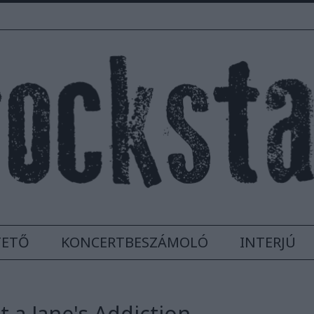
TETŐ
KONCERTBESZÁMOLÓ
INTERJÚ
tt a Jane's Addiction