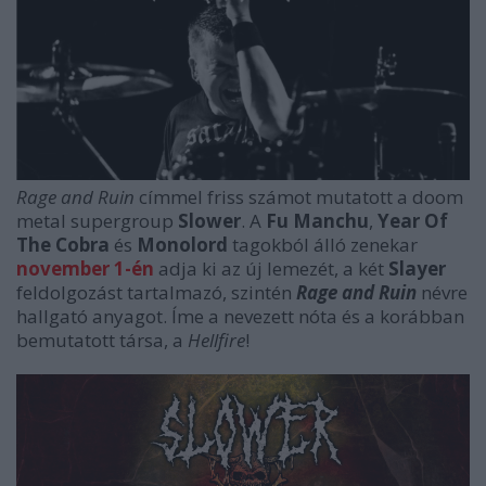
Rage and Ruin
címmel friss számot mutatott a doom
metal supergroup
Slower
. A
Fu Manchu
,
Year Of
The Cobra
és
Monolord
tagokból álló zenekar
november 1-én
adja ki az új lemezét, a két
Slayer
feldolgozást tartalmazó, szintén
Rage and Ruin
névre
hallgató anyagot. Íme a nevezett nóta és a korábban
bemutatott társa, a
Hellfire
!