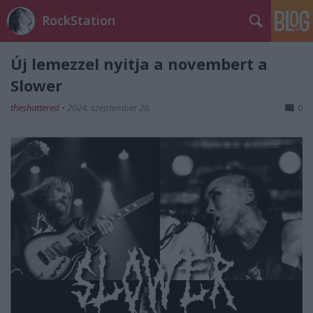
RockStation
Új lemezzel nyitja a novembert a
Slower
theshattered
•
2024. szeptember 26.
0