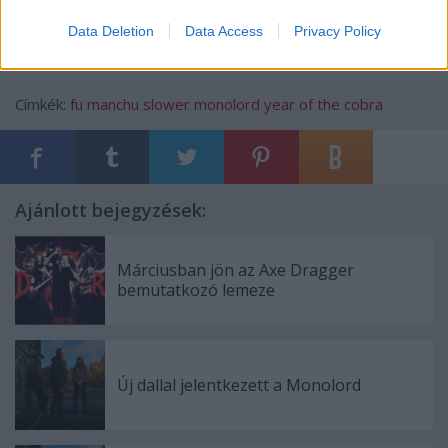
Data Deletion
Data Access
Privacy Policy
Címkék:
fu manchu
slower
monolord
year of the cobra
Ajánlott bejegyzések:
Márciusban jön az Axe Dragger
bemutatkozó lemeze
Új dallal jelentkezett a Monolord