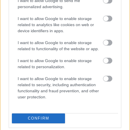
I want to allow Google to send me
personalized advertising.
I want to allow Google to enable storage
related to analytics like cookies on web or
device identifiers in apps.
I want to allow Google to enable storage
related to functionality of the website or app.
I want to allow Google to enable storage
Amy Tung Barrysmith
: "
Amikor a saját dalokat
related to personalization.
elkezdtük írni, megpróbáltuk tartani azokat a témákat,
amikről a Slayer is írt. Rengeteg Slayer dal szól a
I want to allow Google to enable storage
háborúról, aztán amikor először hallottam a Hellfire
related to security, including authentication
riffjét, az első kép ami bevillant, az a vörös tűzeső, ami
functionality and fraud prevention, and other
a mennyekből hullik alá. A jelenleg a világban zajló
user protection.
események fényében helytálló témának tűnt. Ami ezt a
dalt mégis kicsit különlegessé teszi, az az, hogy elsőként
a címe ugrott be, mégpedig arról a képről, ami a
CONFIRM
fejemben volt. Innen meg már könnyű volt a
dalszövegeket megírni.
"