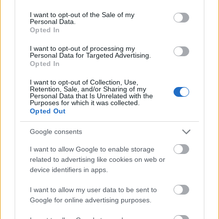
use your data for below specified purposes in below Google
Bob Balch
: "
Amikor nekiálltunk ennek az albumnak, az
consent section.
eredeti terv az volt, hogy teljes egészében feldolgozzuk a
I want to opt-out of the Sale of my
Personal Data.
Slayer Haunting The Chapel EP-jét. Kezdtük a Chemical
Opted In
Warfare-rel, majd jött a Haunting The Chapel, de
amikor eljutottunk a Captor Of Sinhez, rájöttünk, hogy
I want to opt-out of processing my
Personal Data for Targeted Advertising.
az a dal egyáltalán nem akar lelassulni. Szóval
Opted In
nekiálltunk saját dalokat írni és örülök, hogy így történt.
Az eredmény a Rage and Ruin lett. Két oldal egy-egy
I want to opt-out of Collection, Use,
Slayer dallal a közepén, Slower számokkal közrefogva.
Retention, Sale, and/or Sharing of my
Personal Data that Is Unrelated with the
Szuper büszkék vagyunk erre az albumra, már alig
Purposes for which it was collected.
várjuk, hogy ti is hallhassátok!
"
Opted Out
Google consents
I want to allow Google to enable storage
related to advertising like cookies on web or
device identifiers in apps.
I want to allow my user data to be sent to
Google for online advertising purposes.