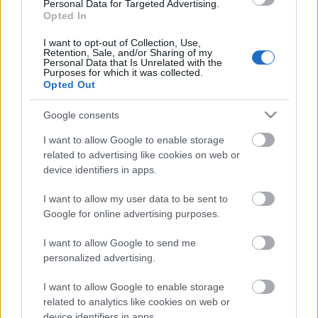
Personal Data for Targeted Advertising.
Opted In
I want to opt-out of Collection, Use,
Retention, Sale, and/or Sharing of my
Personal Data that Is Unrelated with the
Purposes for which it was collected.
Opted Out
Google consents
I want to allow Google to enable storage
related to advertising like cookies on web or
device identifiers in apps.
Címkék:
iron maiden
bruce dickinson
I want to allow my user data to be sent to
Google for online advertising purposes.
I want to allow Google to send me
personalized advertising.
Ajánlott bejegyzések:
I want to allow Google to enable storage
related to analytics like cookies on web or
Bruce Dickinson vendégeskedett Billie
device identifiers in apps.