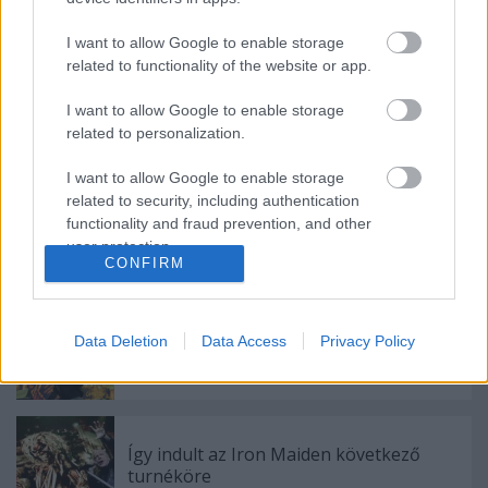
Joe Armstrong feldolgozás-zenekaránál
I want to allow Google to enable storage
related to functionality of the website or app.
I want to allow Google to enable storage
Videó érkezett az Eddfest-ről
related to personalization.
I want to allow Google to enable storage
related to security, including authentication
Eladta zenei katalógusának felét az Iron
functionality and fraud prevention, and other
Maiden
user protection.
CONFIRM
Iron Maiden | Anthrax @ Pozsony,
Data Deletion
Data Access
Privacy Policy
Národný futbalový štadión, 2026. május
30.
Így indult az Iron Maiden következő
turnéköre