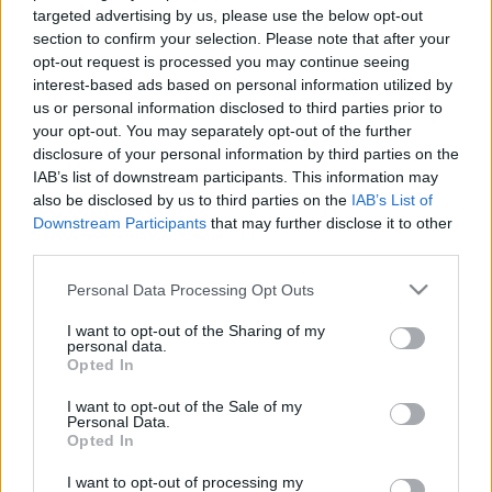
Your Lives
turnéja 2025. májusában Budapesten
targeted advertising by us, please use the below opt-out
veszi kezdetét és az európai kanyar július végén
section to confirm your selection. Please note that after your
Németországban ér véget.
opt-out request is processed you may continue seeing
interest-based ads based on personal information utilized by
us or personal information disclosed to third parties prior to
your opt-out. You may separately opt-out of the further
disclosure of your personal information by third parties on the
IAB’s list of downstream participants. This information may
also be disclosed by us to third parties on the
IAB’s List of
Downstream Participants
that may further disclose it to other
third parties.
Please note that this website/app uses one or more Google
Personal Data Processing Opt Outs
services and may gather and store information including but
not limited to your visit or usage behaviour. You may click to
I want to opt-out of the Sharing of my
personal data.
grant or deny consent to Google and its third-party tags to
Opted In
use your data for below specified purposes in below Google
consent section.
I want to opt-out of the Sale of my
Personal Data.
Opted In
I want to opt-out of processing my