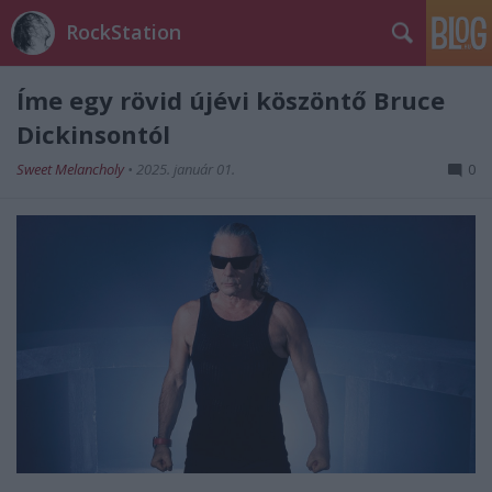
RockStation
Íme egy rövid újévi köszöntő Bruce
Dickinsontól
Sweet Melancholy
•
2025. január 01.
0