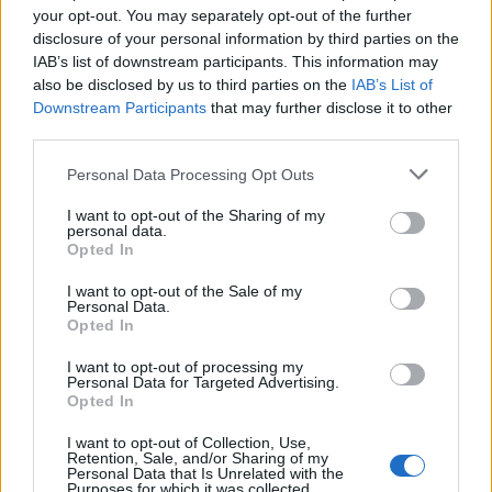
your opt-out. You may separately opt-out of the further
disclosure of your personal information by third parties on the
IAB’s list of downstream participants. This information may
also be disclosed by us to third parties on the
IAB’s List of
Downstream Participants
that may further disclose it to other
third parties.
Please note that this website/app uses one or more Google
Personal Data Processing Opt Outs
services and may gather and store information including but
not limited to your visit or usage behaviour. You may click to
I want to opt-out of the Sharing of my
personal data.
grant or deny consent to Google and its third-party tags to
Opted In
use your data for below specified purposes in below Google
consent section.
I want to opt-out of the Sale of my
Personal Data.
Opted In
I want to opt-out of processing my
Personal Data for Targeted Advertising.
Opted In
Az albumon néhány kifinomult részlettel gazdagítják
I want to opt-out of Collection, Use,
Retention, Sale, and/or Sharing of my
a hangzásvilágot és csendesítik le a folyamatos
Personal Data that Is Unrelated with the
Purposes for which it was collected.