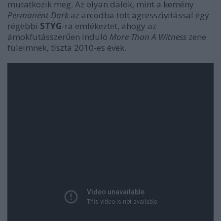
mutatkozik meg. Az olyan dalok, mint a kemény
Permanent Dark
az arcodba tolt agresszivitással egy
régebbi
STYG
-ra emlékeztet, ahogy az
ámokfutásszerűen induló
More Than A Witness
zene
füleimnek, tiszta 2010-es évek.