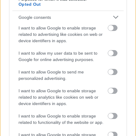
pörgést egyfajta reménysugárként, hogy a
Opted Out
nehézségek közepette is van kiút. Erre a hangulatra
csatlakozik rá a
Keep Planting Flowers
címadó dal,
Google consents
amiben összpontosulnak az érzelmek az összetett
gitár témákkal és emelkedett hangvételű refrénnel. A
I want to allow Google to enable storage
dalhoz készült videóban Fernanda Andrade
related to advertising like cookies on web or
színésznő tűnik fel, aki húsbavágó módon jeleníti
device identifiers in apps.
meg a lényegi mondanivalót.
I want to allow my user data to be sent to
Az együttműködésben rejlő erő jegyében néhány
Google for online advertising purposes.
ismerős hang is felbukkan a lemezen. A
I want to allow Google to send me
SeeYouSpaceCowboy
énekesnője Connie Sgarbossa
personalized advertising.
vadul emeli a tétet a
H84U
dalban, A 2016-os
Disobedient
után a bumerángként visszatérő Scott
I want to allow Google to enable storage
Vogel egyperces belépője igazi támadás az
related to analytics like cookies on web or
érzékszervekre és a
Who Needs Who
úgy hangzik,
device identifiers in apps.
mint egy, a HC közösség indulója. A név kötelez, a
végére semmi bűbáj nem maradt csak a nyers erő és
I want to allow Google to enable storage
persze a földbe hatoló ásó hangja teszi keretbe a
related to functionality of the website or app.
történetet.
I want to allow Google to enable storage