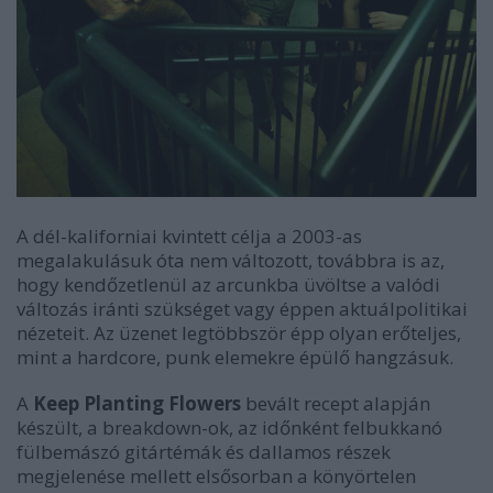
A dél-kaliforniai kvintett célja a 2003-as
megalakulásuk óta nem változott, továbbra is az,
hogy kendőzetlenül az arcunkba üvöltse a valódi
változás iránti szükséget vagy éppen aktuálpolitikai
nézeteit. Az üzenet legtöbbször épp olyan erőteljes,
mint a hardcore, punk elemekre épülő hangzásuk.
A
Keep Planting Flowers
bevált recept alapján
készült, a breakdown-ok, az időnként felbukkanó
fülbemászó gitártémák és dallamos részek
megjelenése mellett elsősorban a könyörtelen