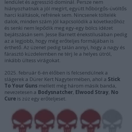
lendület és agresszió dominál. Persze nem
hiányozhatnak a jól megírt, együtt hőbörgős-üvöltős
harci kiáltások, refrének sem. Nincsenek töltelék
dalok, minden szám jól kapcsolódik a következőhöz
és senki nem lepődik meg egy-egy bölcs idézet
bejátszásán sem. Jesse Barnett énekstílusában pedig
az a legjobb, hogy még erőteljes formájában is
érthető. Az üzenet pedig talán annyi, hogy a nagy és
fárasztó küzdelemben ne térj le a helyes útról,
inkább ültess virágokat.
2025. február 6-én élőben is felcsendülnek a
slágerek a Dürer Kert Nagytermében, ahol a
Stick
To Your Guns
mellett még három másik banda,
nevezetesen a
Bodysnatcher
,
Elwood Stray
,
No
Cure
is zúz egy erőteljeset.