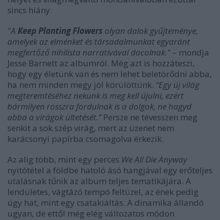
sincs hiány.
"A
Keep Planting Flowers
olyan dalok gyűjteménye,
amelyek az elménket és társadalmunkat egyaránt
megfertőző nihilista narratívával dacolnak."
– mondja
Jesse Barnett az albumról. Még azt is hozzáteszi,
hogy egy életünk van és nem lehet beletörődni abba,
ha nem minden megy jól körülöttünk.
“Egy új világ
megteremtéséhez nekünk is meg kell újulni, ezért
bármilyen rosszra fordulnak is a dolgok, ne hagyd
abba a virágok ültetését.”
Persze ne tévesszen meg
senkit a sok szép virág, mert az üzenet nem
karácsonyi papírba csomagolva érkezik.
Az alig több, mint egy perces
We All Die Anyway
nyitótétel a földbe hatoló ásó hangjával egy erőteljes
utalásnak tűnik az album teljes tematikájára. A
lendületes, vágtázó tempó feltüzel, az ének pedig
úgy hat, mint egy csatakiáltás. A dinamika állandó
ugyan, de ettől még elég változatos módon