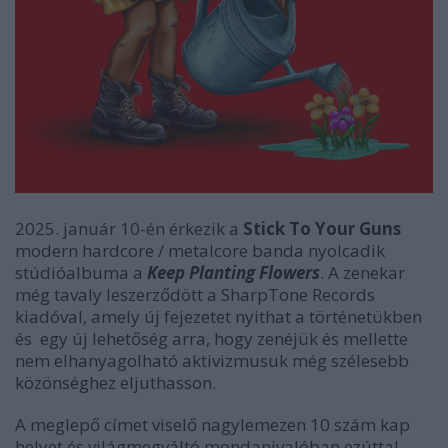
2025. január 10-én érkezik a
Stick To Your Guns
modern hardcore / metalcore banda nyolcadik
stúdióalbuma a
Keep Planting Flowers
. A zenekar
még tavaly leszerződött a SharpTone Records
kiadóval, amely új fejezetet nyithat a történetükben
és egy új lehetőség arra, hogy zenéjük és mellette
nem elhanyagolható aktivizmusuk még szélesebb
közönséghez eljuthasson.
A meglepő címet viselő nagylemezen 10 szám kap
helyet és világmegváltó mondanivalóban ezúttal