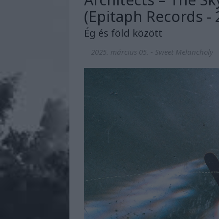
(Epitaph Records - 
Ég és föld között
2025. március 05.
-
Sweet Melancholy