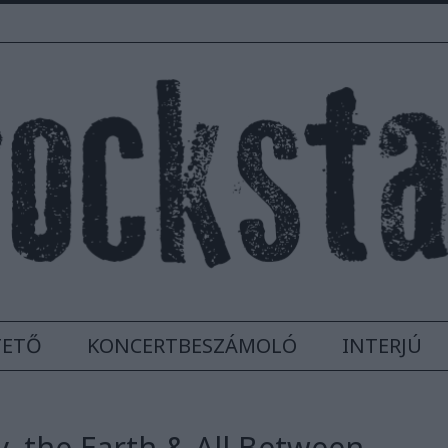
TETŐ
KONCERTBESZÁMOLÓ
INTERJÚ
y, the Earth & All Between