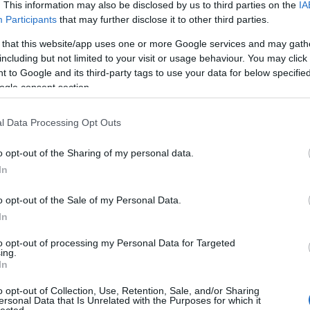
. This information may also be disclosed by us to third parties on the
IA
Participants
that may further disclose it to other third parties.
 that this website/app uses one or more Google services and may gath
including but not limited to your visit or usage behaviour. You may click 
 to Google and its third-party tags to use your data for below specifi
ogle consent section.
l Data Processing Opt Outs
o opt-out of the Sharing of my personal data.
In
o opt-out of the Sale of my Personal Data.
In
to opt-out of processing my Personal Data for Targeted
ték a dalokat rendesen. De hiába a 6-7 single, nekem
ing.
 is kívántam állást foglalni
Architects
ügyben, amíg a
In
ot tartalmazó albumot végig nem pörgettem. Az első
o opt-out of Collection, Use, Retention, Sale, and/or Sharing
ekkel és a mikrofon mögött egy agresszív Sam Carterrel
ersonal Data that Is Unrelated with the Purposes for which it
leg túlfűtött reakció a zenekart ért kritikákra, zenében
lected.