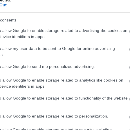
Out
tatott, mint az előző album. A kislemezek közül talán a
oló, géppuskaszerű duplázó és súlyos, groove-központú
 hozza az egyik legkapósabb
Architects
refrént az elmúlt
consents
g Ends
teljes mértékben pop-metal hangzásra épít, és
o allow Google to enable storage related to advertising like cookies on
 nélkül egy kifejezés: Bring Me The Fish… De vajon az
evice identifiers in apps.
sh mellett őket is megtaláljuk.
o allow my user data to be sent to Google for online advertising
reakdownokra, rögtön a nyitány, a kissé futurisztikus
s.
Elegy
megadhatja az alapot a bizakodásra. A dal
ik, majd egy monumentális breakdownnal robban be.
to allow Google to send me personalized advertising.
o allow Google to enable storage related to analytics like cookies on
evice identifiers in apps.
o allow Google to enable storage related to functionality of the website
o allow Google to enable storage related to personalization.
o allow Google to enable storage related to security, including