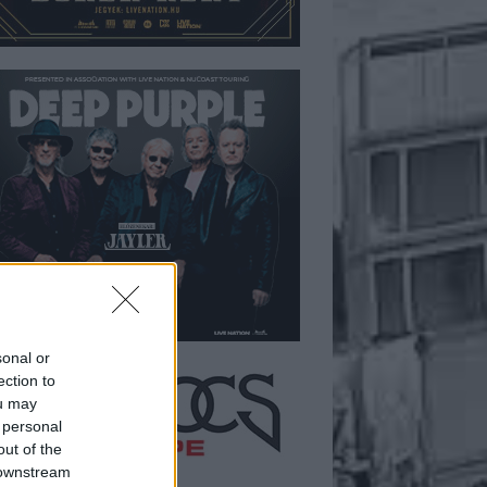
sonal or
ection to
ou may
 personal
out of the
 downstream