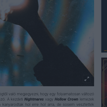
gtől való megjegyezni, hogy egy folyamatosan változó
szó. A kezdeti
Nightmares
vagy
Hollow Crown
lemezek
an kanyarodtak hol erre hol arra, de sosem vesztették