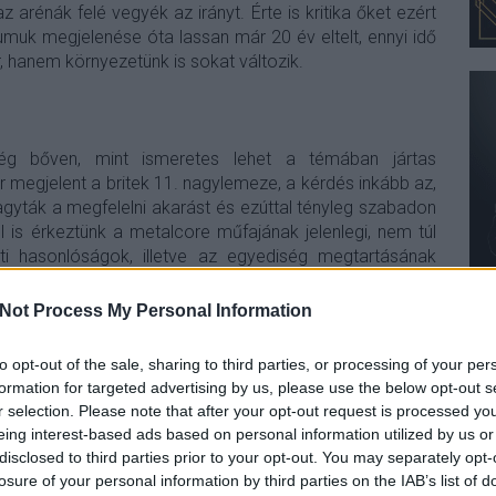
z arénák felé vegyék az irányt. Érte is kritika őket ezért
umuk megjelenése óta lassan már 20 év eltelt, ennyi idő
 hanem környezetünk is sokat változik.
g bőven, mint ismeretes lehet a témában jártas
 megjelent a britek 11. nagylemeze, a kérdés inkább az,
ták a megfelelni akarást és ezúttal tényleg szabadon
el is érkeztünk a metalcore műfajának jelenlegi, nem túl
i hasonlóságok, illetve az egyediség megtartásának
 a kihívások is, amelyekkel a zenekarok szembesülnek,
a rajongók igényei és a kereskedelmi siker között. Na de
Not Process My Personal Information
n-i csapat, mit találunk ég és föld között, íme a
The Sky,
to opt-out of the sale, sharing to third parties, or processing of your per
formation for targeted advertising by us, please use the below opt-out s
r selection. Please note that after your opt-out request is processed y
eing interest-based ads based on personal information utilized by us or
disclosed to third parties prior to your opt-out. You may separately opt-
losure of your personal information by third parties on the IAB’s list of