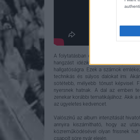
authenti
A folytatásban egymás után érkező
W
hangzást idézik, ahol a komplex ri
hallgatóságra. Ezek a számok emléke
technikás és súlyos dalokat írni. A
sötétebb, mélyebb tónust képvisel. F
nyersnek hatnak. A dal az emberi ter
zenekar korábbi tematikájához. Akik a 
az ügyeletes kedvencet.
Valószínű az album intenzitását hivato
annyira kiszámítható, hogy az ut
közreműködésével olyan frissnek hat 
csapolt söre nyár elején.