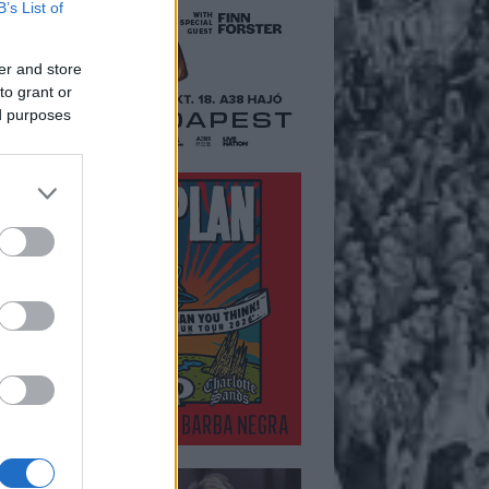
B’s List of
er and store
to grant or
ed purposes