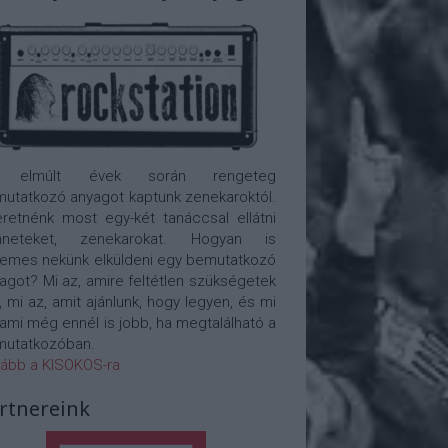
 elmúlt évek során rengeteg
utatkozó anyagot kaptunk zenekaroktól.
retnénk most egy-két tanáccsal ellátni
nneteket, zenekarokat. Hogyan is
emes nekünk elküldeni egy bemutatkozó
agot? Mi az, amire feltétlen szükségetek
, mi az, amit ajánlunk, hogy legyen, és mi
 ami még ennél is jobb, ha megtalálható a
utatkozóban.
ább a KISOKOS-ra
rtnereink