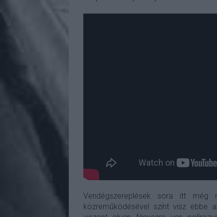
Vendégszereplések sora itt még
közreműködésével színt visz ebbe az 