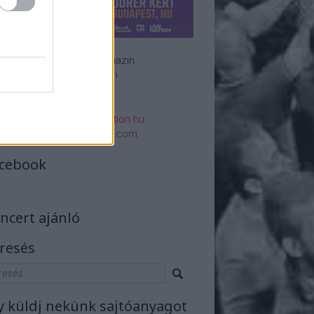
Rockzenei magazin
Impresszum
E-mail:
rsszerk@rockstation.hu
rsszerk@gmail.com
cebook
ncert ajánló
resés
y küldj nekünk sajtóanyagot