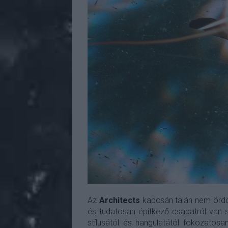
Az
Architects
kapcsán talán nem ördö
és tudatosan építkező csapatról van 
stílusától és hangulatától fokozatos