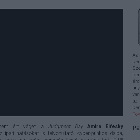
Az
bem
Sze
be
érd
any
van
az,
bem
Tov
 nem ért véget, a
Judgment Day
Amira Elfesky
Pa
ipari hatásokat is felvonultató, cyber-punkos dalba,