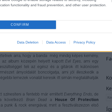
cation functionality and fraud prevention, and other user protection.
CONFIRM
Data Deletion
Data Access
Privacy Policy
hiplash
és
Blackhole
a régebbi, karcosabb
Architects
-
tmusok, feszes gitárok és Sam Carter dühe zúdul a
ztetnek arra, hogy a banda még mindig képes kemény,
Fa
kár az album közepén helyett kapott
Evil Eyes
, ami egy
eszültséggel teli az egész és a gitárok itt különösen
mészet árnyoldalát boncolgatja, ami jól illeszkedik a
Ko
régebbi lemezek vonalát keresik itt simán megtalálhatják
Ke
tt színesíteni a fentebb már említett
Everything Ends
, de
ána következő
Brain Dead
a
House Of Protection
a punk & rock energiával, mint a fesztiválszezon első
Íg