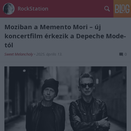
RockStation
Moziban a Memento Mori – új
koncertfilm érkezik a Depeche Mode-
tól
Sweet Melancholy
•
2025. április 13.
0