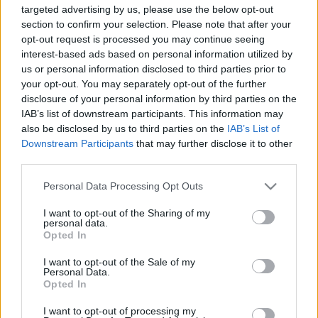
targeted advertising by us, please use the below opt-out
megtörhetetlen kapcsolat előtt.”
section to confirm your selection. Please note that after your
opt-out request is processed you may continue seeing
A
Depeche Mode: M
a zenekar korábbi filmes
interest-based ads based on personal information utilized by
munkáinak nyomdokán halad, például az Anton
us or personal information disclosed to third parties prior to
Corbijn által rendezett 2019-es
Spirits in the Forest
your opt-out. You may separately opt-out of the further
című alkotásén, amely koncertfelvételeket ötvözött
disclosure of your personal information by third parties on the
rajongók személyes történeteivel a világ minden
IAB’s list of downstream participants. This information may
tájáról.
also be disclosed by us to third parties on the
IAB’s List of
Downstream Participants
that may further disclose it to other
third parties.
Please note that this website/app uses one or more Google
Personal Data Processing Opt Outs
services and may gather and store information including but
not limited to your visit or usage behaviour. You may click to
I want to opt-out of the Sharing of my
personal data.
grant or deny consent to Google and its third-party tags to
Opted In
use your data for below specified purposes in below Google
consent section.
I want to opt-out of the Sale of my
Personal Data.
Opted In
I want to opt-out of processing my