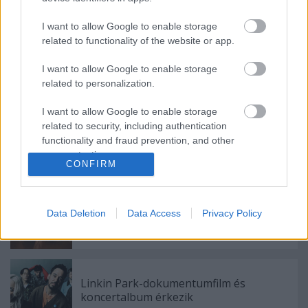
koncertfilmje
I want to allow Google to enable storage
related to functionality of the website or app.
A Depeche Mode ikonikus fizikai
kiadványok örömhírével és friss
I want to allow Google to enable storage
bónuszdallal ünnepli koncertfilmje
related to personalization.
premierjét
I want to allow Google to enable storage
related to security, including authentication
functionality and fraud prevention, and other
Bemutatkozik a Gatta Morta
user protection.
CONFIRM
Data Deletion
Data Access
Privacy Policy
Itt a Xandria új albumának címadó dala
Linkin Park-dokumentumfilm és
koncertalbum érkezik