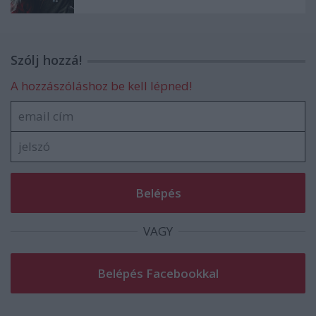
Szólj hozzá!
A hozzászóláshoz be kell lépned!
VAGY