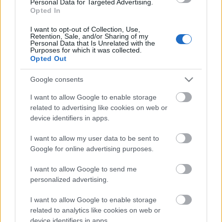
Personal Data for Targeted Advertising.
Opted In
I want to opt-out of Collection, Use,
Retention, Sale, and/or Sharing of my
Personal Data that Is Unrelated with the
Purposes for which it was collected.
Opted Out
Google consents
I want to allow Google to enable storage
related to advertising like cookies on web or
device identifiers in apps.
Címkék:
depeche mode
I want to allow my user data to be sent to
Google for online advertising purposes.
I want to allow Google to send me
personalized advertising.
Ajánlott bejegyzések:
I want to allow Google to enable storage
related to analytics like cookies on web or
A Netflix-re jön a Depeche Mode
device identifiers in apps.