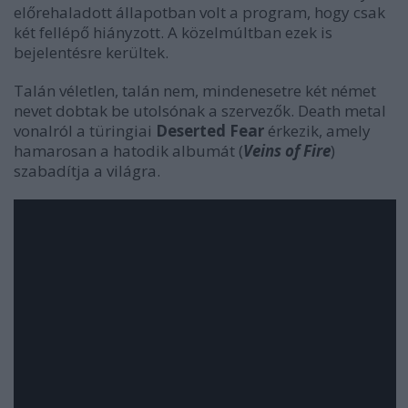
előrehaladott állapotban volt a program, hogy csak
két fellépő hiányzott. A közelmúltban ezek is
bejelentésre kerültek.
Talán véletlen, talán nem, mindenesetre két német
nevet dobtak be utolsónak a szervezők. Death metal
vonalról a türingiai
Deserted Fear
érkezik, amely
hamarosan a hatodik albumát (
Veins of Fire
)
szabadítja a világra.