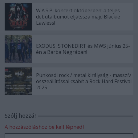
W.A.S.P. koncert októberben: a teljes
debütalbumot eljátssza majd Blackie
Lawless!
EXODUS, STONEDIRT és MWS június 25-
én a Barba Negrában!
Pünkösdi rock / metal királyság - masszív
összeállítással csábít a Rock Hard Festival
2025
Szólj hozzá!
A hozzászóláshoz be kell lépned!