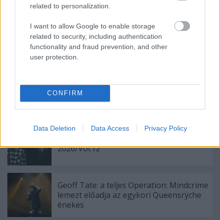
related to personalization.
I want to allow Google to enable storage
related to security, including authentication
Címkék:
exodus
geoff tate
dirkschneider
w.a.s.p.
dismember
functionality and fraud prevention, and other
rock hard
crimson glory
user protection.
CONFIRM
Ajánlott bejegyzések:
Data Deletion
Data Access
Privacy Policy
Adj egy ötöst! - A hét 5 új rock/metal dala
2026/Vol.12
Geoff Tate: a teljes Operation: Mindcrime
lemezt előadja az egykori Queensrÿche
énekes