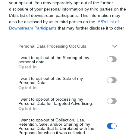
your opt-out. You may separately opt-out of the further
disclosure of your personal information by third parties on the
IAB’s list of downstream participants. This information may
also be disclosed by us to third parties on the
IAB’s List of
Downstream Participants
that may further disclose it to other
third parties.
Please note that this website/app uses one or more Google
Personal Data Processing Opt Outs
services and may gather and store information including but
not limited to your visit or usage behaviour. You may click to
I want to opt-out of the Sharing of my
personal data.
grant or deny consent to Google and its third-party tags to
Opted In
use your data for below specified purposes in below Google
A program kiegészültével összhangban közzétételre
consent section.
I want to opt-out of the Sale of my
került a Pünkösd hétvégi esemény napi bontása is:
Personal Data.
Opted In
I want to opt-out of processing my
Personal Data for Targeted Advertising.
Opted In
I want to opt-out of Collection, Use,
Retention, Sale, and/or Sharing of my
Personal Data that Is Unrelated with the
Purposes for which it was collected.