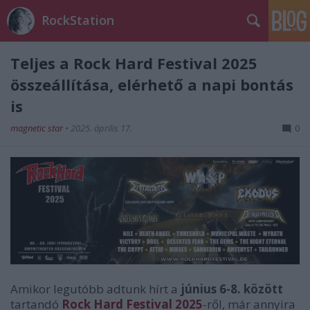
RockStation
Teljes a Rock Hard Festival 2025
összeállítása, elérhető a napi bontás
is
magnetic star
•
2025. április 17.
0
Amikor legutóbb adtunk hírt a
június 6-8. között
tartandó
Rock Hard Festival 2025
-ről, már annyira