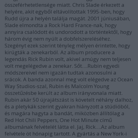
összeférhetetlensége miatt. Chris Slade érkezett a
helyére, akit egyből eltávolítottak 1995-ben, hogy
Rudd újra a helyén találja magát. 2001 júniusában,
Slade elmondta a Rock Hard France-nak, hogy
annyira csalódott és undorodott a történtektől, hogy
három évig nem nyúlt a dobfelszereléséhez.
Szegényt ezek szerint tényleg mélyen érintette, hogy
kirúgták a zenekarból. Az album producere a
legendás Rick Rubin volt, akivel amúgy nem teljesen
volt megelégedve a zenekar. Sőt….Rubin egyedi
módszereivel nem igazán tudtak azonosulni a
srácok. A banda azonnal meg volt elégedve az Ocean
Way Studios-szal, Rubin és Malcolm Young
összetűzésbe került az album irányvonala miatt.
Rubin akár 50 újrajátszást is követelt néhány dalhoz,
és a pletykák szerint gyakran hiányzott a stúdióból,
és magára hagyta a bandát, miközben állítólag a
Red Hot Chili Peppers,
One Hot Minute
című
albumának felvételét látta el. Jaj, Rick….Az album
felvétele öt hónapig tartott. A gyártás a New York-i