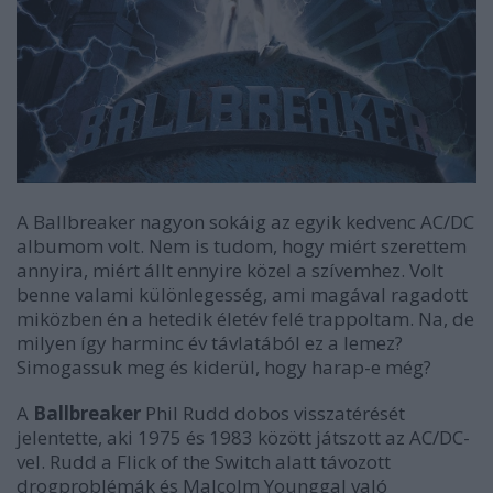
A
Ballbreaker
nagyon sokáig az egyik kedvenc
AC/DC
albumom volt. Nem is tudom, hogy miért szerettem
annyira, miért állt ennyire közel a szívemhez. Volt
benne valami különlegesség, ami magával ragadott
miközben én a hetedik életév felé trappoltam. Na, de
milyen így harminc év távlatából ez a lemez?
Simogassuk meg és kiderül, hogy harap-e még?
A
Ballbreaker
Phil Rudd dobos visszatérését
jelentette, aki 1975 és 1983 között játszott az
AC/DC
-
vel. Rudd a
Flick of the Switch
alatt távozott
drogproblémák és Malcolm Younggal való