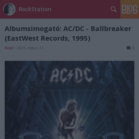
RockStation
Albumsimogató: AC/DC - Ballbreaker
(EastWest Records, 1995)
KoaX
•
2025. május 11.
0