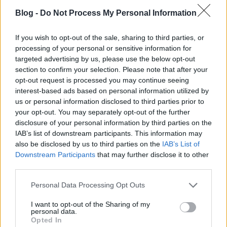
cammogósabb szerzemény, nem mintha az első dal
Blog -
Do Not Process My Personal Information
egy gyorsvonat lenne. Ettől független a refrén
ugyanúgy fogós, könnyen megjegyezhető és
If you wish to opt-out of the sale, sharing to third parties, or
fülbemászó. Az, hogy a dalok ennyire
processing of your personal or sensitive information for
dallamtapadást okoznak, szerintem fontos egy ilyen
targeted advertising by us, please use the below opt-out
idős zenekarnál. Ne felejtsük el, hogy a zenekar
section to confirm your selection. Please note that after your
1973-ban indult, ekkor már eltelt huszonkét év, a
opt-out request is processed you may continue seeing
hátuk mögött pedig tizenegy albumot tudhattak. Itt
interest-based ads based on personal information utilized by
már azért nem csak maguknak kellett bizonyítani,
us or personal information disclosed to third parties prior to
hogy van még bennük stenk. Erre tökéletes példa a
your opt-out. You may separately opt-out of the further
The Furor
is! Sejtelmes gitár témákkal indít a dal.
disclosure of your personal information by third parties on the
Malcolm és Angus tökéletes összhangban vannak.
IAB’s list of downstream participants. This information may
Nagy megfejtéseket nem raknak bele a dalba,
also be disclosed by us to third parties on the
IAB’s List of
jóformán ugyanaz a téma megy körbe-körbe kisebb
Downstream Participants
that may further disclose it to other
nagyobb változtatásokkal, de mégis van valami
third parties.
olyan atmoszférája, ami miatt megbabonáz az egész
Please note that this website/app uses one or more Google
dal. A
Boogie Man
Personal Data Processing Opt Outs
fiatalkorom egyik kedvenc
AC/DC
services and may gather and store information including but
dala. A Mumust értettem, hogy micsoda és ahogy
not limited to your visit or usage behaviour. You may click to
I want to opt-out of the Sharing of my
Brian játszik a hangjával az már gyerekként is
personal data.
grant or deny consent to Google and its third-party tags to
lenyűgözött. Hogy tud a mély búgó hang ból olyan
Opted In
use your data for below specified purposes in below Google