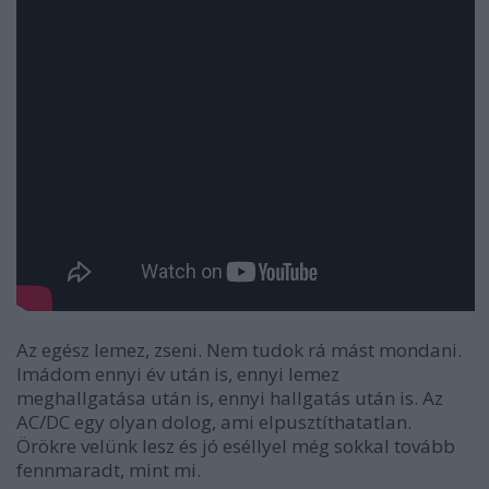
Az egész lemez, zseni. Nem tudok rá mást mondani.
Imádom ennyi év után is, ennyi lemez
meghallgatása után is, ennyi hallgatás után is. Az
AC/DC
egy olyan dolog, ami elpusztíthatatlan.
Örökre velünk lesz és jó eséllyel még sokkal tovább
fennmaradt, mint mi.