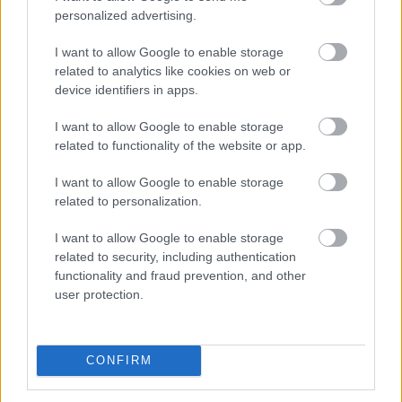
personalized advertising.
I want to allow Google to enable storage
related to analytics like cookies on web or
device identifiers in apps.
I want to allow Google to enable storage
related to functionality of the website or app.
I want to allow Google to enable storage
related to personalization.
A
Hail Caesar
egy tipikusan olyan dal, ami a
hunglish áldozata volt nálam évekig. Marhára nem
I want to allow Google to enable storage
related to security, including authentication
értettem gyerekként, hogy CÉZÁR! nem is
functionality and fraud prevention, and other
foglalkoztam a szöveggel annyira, így töredelmesen
user protection.
bevallom, hogy most az újrahallgatás során
szembesültem azzal, hogy miről is van szó. Ettől
függetlenül ez a dal is, akár csak az előző vonszolja
magával az embert tűzön-vízen át. Az album egyik
CONFIRM
legjobb dala a számomra, noha nehéz kiemelni egy-
egy dalt mert ez a zenekar tényleg jó lemezeket