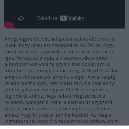
Ahogy egyre többet hallgatom ezt az albumot rá
jövök, hogy lehet azt mondani az AC/DC-re, hogy
minden album ugyanolyan, de ez marhára nem
igaz. Persze, az alapja a bluesrock, de minden
albumban van valami egyéni ízes dolog, ami a
többiben éppenséggel nincs meg. A
Hard As A Rock
annyira fülbemászó, annyira sláger. A mai napig
imádom ezt a dalt, nem hiába tanulja meg annyi
gitáros játszani. Amúgy az
AC/DC
, szerintem a
legjobb út ahhoz, hogy valaki megszeresse a
zenélést. Könnyen érhet el sikereket az egyszerű
alapok miatt az ember, ami meghozza a kedvét
ahhoz, hogy folytassa, amit elkezdett. Az meg a
legfontosabb, hogy örömünket leljük abban, amit
csinálunk. A
Cover You in Oil
már egy lassabb,