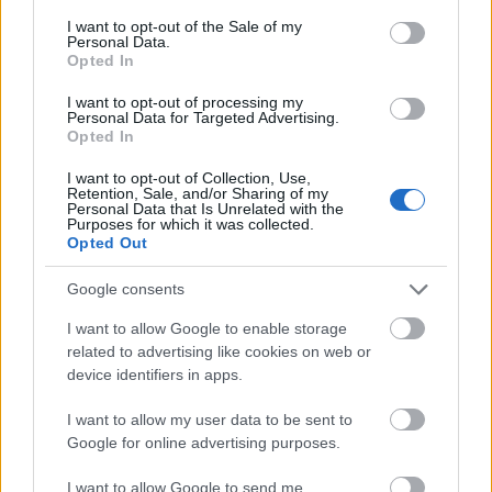
fej hangon ordítani hirtelen. zseniális blues alapokra
consent section.
I want to opt-out of the Sale of my
helyezett dal. A
The Honey Roll
-ban én kicsi vissza
Personal Data.
kacsintást érzek a régebbi Bon Scott-os érára. Ott
Opted In
voltak hasonló felépítésű, riffű dalok. Érdekessége a
I want to opt-out of processing my
lemeznek, hogy a dalok többsége négy-öt perc
Personal Data for Targeted Advertising.
között mozog mégsem válnak unalmassá. Az
Opted In
újrahallgatós időszak új kedvence a
Burnin' Alive
ez
a dal valami zseniális. Ahogy elindul, kellően
I want to opt-out of Collection, Use,
Retention, Sale, and/or Sharing of my
hangulatba rakja a hallgatót, hogy utána egy
Personal Data that Is Unrelated with the
lüktetős riffel vigyék tovább a dalt. A refrén meg
Purposes for which it was collected.
Opted Out
tipikusan úgy szólal meg, hogy azt a kocsiban együtt
ordítom Brian-nel.
Google consents
I want to allow Google to enable storage
related to advertising like cookies on web or
device identifiers in apps.
I want to allow my user data to be sent to
Google for online advertising purposes.
I want to allow Google to send me