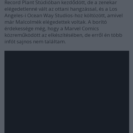
Record Plant Stúdióban kezdődött, de a zenekar
elégedetlenné vált az ottani hangzással, és a Los
Angeles-i Ocean Way Studios-hoz költözött, amivel
már Malcolmék elégedettek voltak. A borító
érdekessége még, hogy a Marvel Comics
közreműködött az elkészítésében, de erről én több
infót sajnos nem találtam.