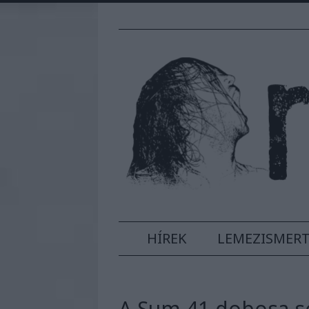
HÍREK
LEMEZISMER
A Sum 41 dobosa seg