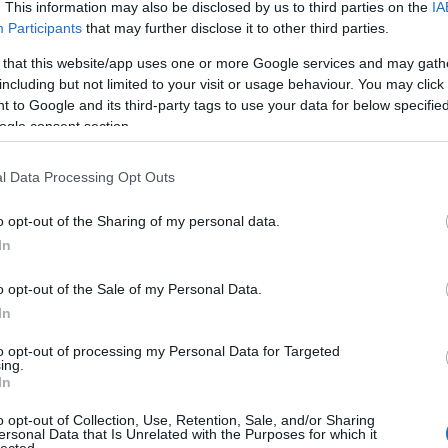
. This information may also be disclosed by us to third parties on the
IA
Participants
that may further disclose it to other third parties.
 that this website/app uses one or more Google services and may gath
including but not limited to your visit or usage behaviour. You may click 
 to Google and its third-party tags to use your data for below specifi
ogle consent section.
yzés trackback címe:
l Data Processing Opt Outs
n.blog.hu/api/trackback/id/18859484
o opt-out of the Sharing of my personal data.
In
Kommentek:
o opt-out of the Sale of my Personal Data.
telmében felhasználói tartalomnak minősülnek, értük a
szolgáltatás
 nem vállal, azokat nem ellenőrzi. Kifogás esetén forduljon a blog
In
sználási feltételekben
és az
adatvédelmi tájékoztatóban
.
to opt-out of processing my Personal Data for Targeted
ing.
In
o opt-out of Collection, Use, Retention, Sale, and/or Sharing
ersonal Data that Is Unrelated with the Purposes for which it
lected.