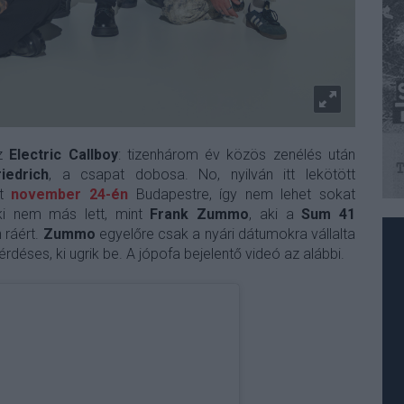
az
Electric Callboy
: tizenhárom év közös zenélés után
iedrich
, a csapat dobosa. No, nyilván itt lekötött
tt
november 24-én
Budapestre, így nem lehet sokat
ki nem más lett, mint
Frank Zummo
, aki a
Sum 41
 ráért.
Zummo
egyelőre csak a nyári dátumokra vállalta
rdéses, ki ugrik be. A jópofa bejelentő videó az alábbi.