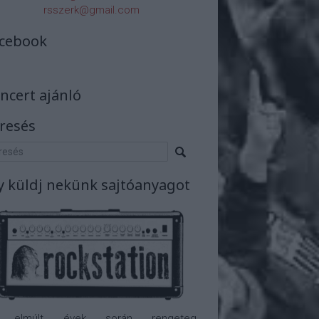
rsszerk@gmail.com
cebook
ncert ajánló
resés
y küldj nekünk sajtóanyagot
 elmúlt évek során rengeteg