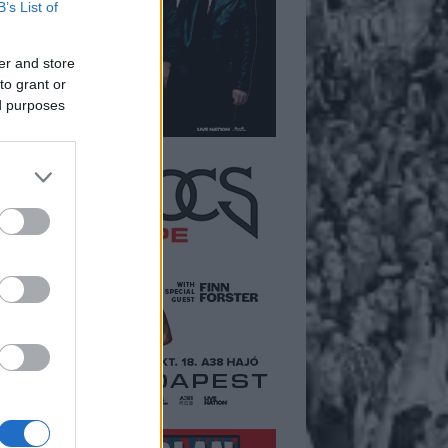
B’s List of
er and store
to grant or
ed purposes