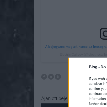
A bejegyzés megtekintése az Instagr
Electric Callboy (@electriccall
Blog -
Do 
If you wish 
sensitive in
confirm you
continue se
Ajánlott bejegyzések:
information 
further disc