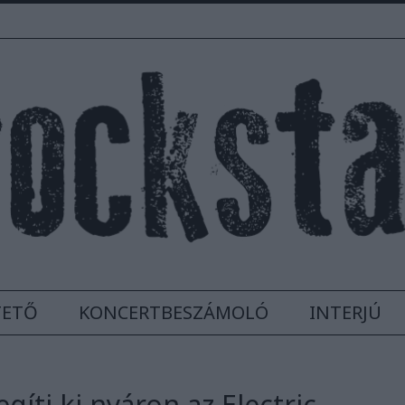
TETŐ
KONCERTBESZÁMOLÓ
INTERJÚ
íti ki nyáron az Electric