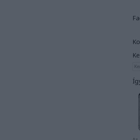
Fa
Ko
Ke
Íg
Az