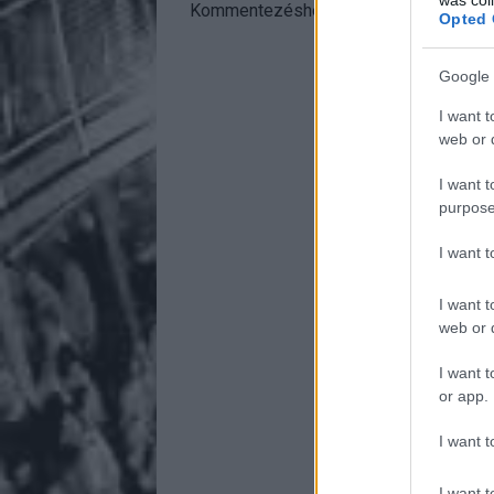
Kommentezéshez
lépj be
, vagy
regisztr
Opted 
Google 
I want t
web or d
I want t
purpose
I want 
I want t
web or d
I want t
or app.
I want t
I want t