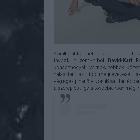
Körülbelül két hete dobta be a hírt 
távozik a zenekarból
David-Karl Fr
koncerthegyek vannak, többek közö
halasztani az utód megnevezését, a
végleges pihenőre vonulása után éppen
a szereplést, így a továbbiakban még ké