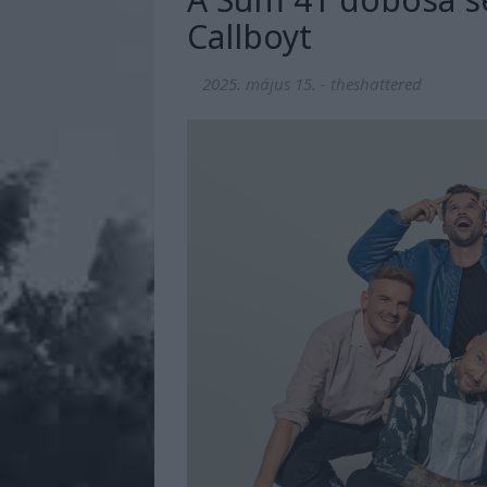
Callboyt
2025. május 15.
-
theshattered