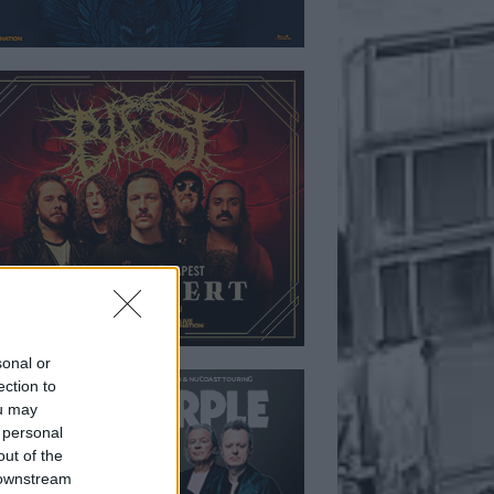
sonal or
ection to
ou may
 personal
out of the
 downstream