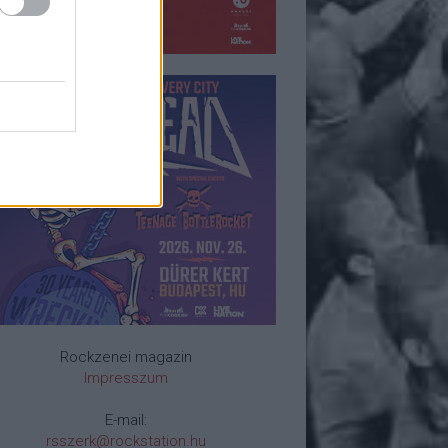
Rockzenei magazin
Impresszum
E-mail:
rsszerk@rockstation.hu