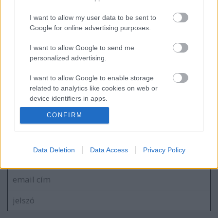
I want to allow my user data to be sent to
Google for online advertising purposes.
Új könyvvel jelentkezik Henry Rollins
I want to allow Google to send me
personalized advertising.
I want to allow Google to enable storage
Perdition's Crossing - Megjelent a
related to analytics like cookies on web or
Wayfarer új dala, jön a lemez is!
device identifiers in apps.
CONFIRM
I want to allow Google to enable storage
related to functionality of the website or app.
Szólj hozzá!
I want to allow Google to enable storage
Data Deletion
Data Access
Privacy Policy
A hozzászóláshoz be kell lépned!
related to personalization.
I want to allow Google to enable storage
related to security, including authentication
functionality and fraud prevention, and other
user protection.