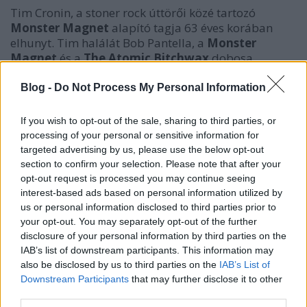
Tim Cronin, a stoner rock úttörői közé tartozó
Monster Magnet
alapító tagja 63 éves korában
elhunyt. Tim halálát Bob Pantella, a
Monster
Magnet
és a
The Atomic Bitchwax
dobosa
erősítette meg egy közösségi médiás bejegyzésben:
„
Szavakkal nem lehet kifejezni, milyen nagyszerű ember
Blog -
Do Not Process My Personal Information
volt... Ismerni kellett ahhoz, hogy megértsd. Nyugodj
békében, Tim.”
If you wish to opt-out of the sale, sharing to third parties, or
processing of your personal or sensitive information for
Márciusban jelentették be, hogy Timet ALS-sel
targeted advertising by us, please use the below opt-out
(Amyotrófiás laterálszklerózis) diagnosztizálták – ez
section to confirm your selection. Please note that after your
egy előrehaladó és gyógyíthatatlan idegrendszeri
opt-out request is processed you may continue seeing
betegség, amely izomgyengeséget, bénulást és végül
interest-based ads based on personal information utilized by
a légzőrendszer leállását okozza. Egy GoFundMe-
us or personal information disclosed to third parties prior to
kampányt is indítottak, hogy segítsenek fedezni a
your opt-out. You may separately opt-out of the further
New Jersey-i származású zenész ápolási költségeit –
disclosure of your personal information by third parties on the
a gyűjtés, több mint 100 000 dollárt hozott össze.
IAB’s list of downstream participants. This information may
also be disclosed by us to third parties on the
IAB’s List of
Downstream Participants
that may further disclose it to other
third parties.