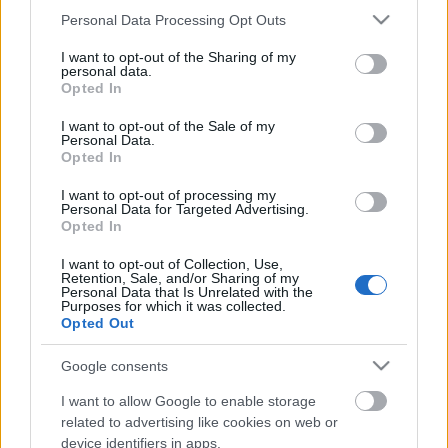
Please note that this website/app uses one or more Google
Personal Data Processing Opt Outs
Címkék:
monster magnet
services and may gather and store information including but
not limited to your visit or usage behaviour. You may click to
I want to opt-out of the Sharing of my
personal data.
grant or deny consent to Google and its third-party tags to
Opted In
use your data for below specified purposes in below Google
consent section.
I want to opt-out of the Sale of my
Ajánlott bejegyzések:
Personal Data.
Opted In
I want to opt-out of processing my
Még idén jön egy új Blink-182 lemez?
Personal Data for Targeted Advertising.
Opted In
I want to opt-out of Collection, Use,
Retention, Sale, and/or Sharing of my
Personal Data that Is Unrelated with the
Negyven év után új köntösben tér vissza
Purposes for which it was collected.
a Cro-Mags klasszikusa
Opted Out
Google consents
Ki fog emlékezni rád? Tudsz-e nyomot
I want to allow Google to enable storage
hagyni magad után? - itt a Street Sixteen
related to advertising like cookies on web or
Way To Go című dala
device identifiers in apps.