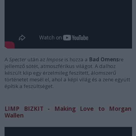
A
Specter
után az
Impose
is hozza a
Bad Omens
re
jellemző sötét, atmoszférikus világot. A dalhoz
készült klip egy érzelmileg feszített, álomszerű
történetet mesél el, ahol a képi világ és a zene együtt
építik a feszültséget.
LIMP BIZKIT - Making Love to Morgan
Wallen