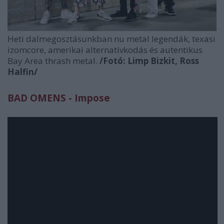
Heti dalmegosztásunkban nu metal legendák, texasi
izomcore, amerikai alternatívkodás és autentikus
Bay Area thrash metal.
/Fotó: Limp Bizkit, Ross
Halfin/
BAD OMENS - Impose