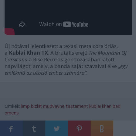
Új nótával jelentkezett a texasi metalcore óriás,
a
Kublai Khan TX
. A brutális erejű
The Mountain Of
Corsicana
a Rise Records gondozásában látott
napvilágot, amely, a banda saját szavaival élve „
egy
emlékmű az utolsó ember számára”.
Címkék:
limp bizkit
mudvayne
testament
kublai khan
bad
omens