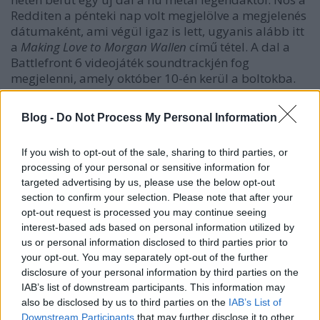
Redditen a pénteki nap volt megjelölve a megjelenés
dátumaként, ami végül igaz is lett, ugyanis alább itt
a
Making Love to Morgan Wallen
című tétel. A dal a
Battlefront 6 videojáték soundtrackjén fog
megjelenni, amely október 10-én kerül a boltokba.
Blog -
Do Not Process My Personal Information
MUDVAYNE - Sicks And Stones
If you wish to opt-out of the sale, sharing to third parties, or
processing of your personal or sensitive information for
targeted advertising by us, please use the below opt-out
section to confirm your selection. Please note that after your
opt-out request is processed you may continue seeing
interest-based ads based on personal information utilized by
us or personal information disclosed to third parties prior to
your opt-out. You may separately opt-out of the further
disclosure of your personal information by third parties on the
IAB’s list of downstream participants. This information may
also be disclosed by us to third parties on the
IAB’s List of
Downstream Participants
that may further disclose it to other