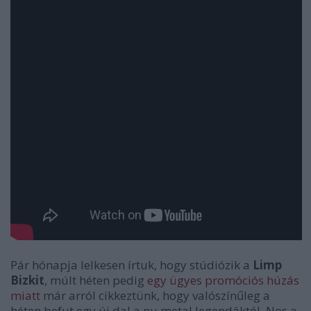
Pár hónapja lelkesen írtuk, hogy stúdiózik a
Limp
Bizkit
, múlt héten pedig
egy ügyes promóciós húzás
miatt
már arról cikkeztünk, hogy valószínűleg a
héten befut egy új dal a nu metal legendáktól. Nos a