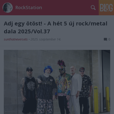
RockStation
Adj egy ötöst! - A hét 5 új rock/metal
dala 2025/Vol.37
sunthatneversets
•
2025. szeptember 14.
0