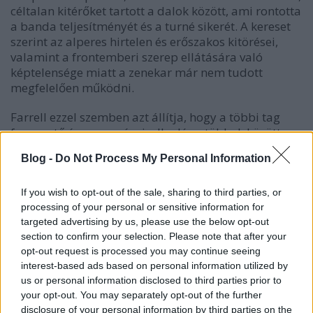
céltalan kitérőket tartott a dalok között, ami rontotta
a banda teljesítményét és a turné sikerét. A kereset
szerint az alperes hirtelen és erőszakos kitörései,
valamint a frontemberi szerep ellátására való
képtelensége miatt a zenekar már nem tudott
megfelelően működni.
Farrell ezzel szemben azt állítja, hogy a többi tag
fenyegető és agresszív viselkedése, többek között a
színpadi zaklatás, és a bostoni koncerten történt
Blog -
Do Not Process My Personal Information
fizikai támadás vezettek a konfliktushoz, és a turné
lefújása nem az ő döntése volt. Farrell szerint a
többiek „
figyelmeztetés és egyeztetés nélkül
” döntöttek
If you wish to opt-out of the sale, sharing to third parties, or
processing of your personal or sensitive information for
a turné folytatásának megszakításáról, őt
targeted advertising by us, please use the below opt-out
bűnbaknak használva, ami súlyosan rontotta
section to confirm your selection. Please note that after your
hírnevét.
opt-out request is processed you may continue seeing
interest-based ads based on personal information utilized by
Pár nappal a turné lefújása után a
Jane’s Addiction
us or personal information disclosed to third parties prior to
kiadta a
True Love
című dalt, amelyet először 2023-
your opt-out. You may separately opt-out of the further
ban játszottak élőben. Ez volt a klasszikus felállás
disclosure of your personal information by third parties on the