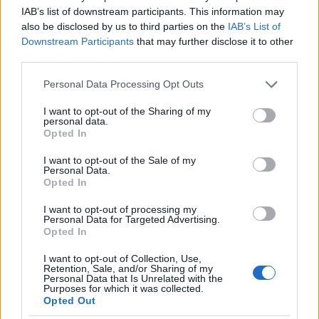
második új szerzeménye, ami a júliusban megjelent
IAB’s list of downstream participants. This information may
Imminent Redemption
-t követte. Mindkét dalt Farrell,
also be disclosed by us to third parties on the
IAB’s List of
Navarro, Avery és Perkins jegyzi, Josh Klinghoffer
Downstream Participants
that may further disclose it to other
turnégitáros közreműködésével. Az
Imminent
third parties.
Redemption
a hollywoodi Sweetzwerland Studios-
ban készült, és különösen fontos, hogy Eric Avery 34
Please note that this website/app uses one or more Google
Personal Data Processing Opt Outs
év után ezen a felvételen stúdiózott újra a
Jane’s
services and may gather and store information including but
Addiction
nel.
not limited to your visit or usage behaviour. You may click to
I want to opt-out of the Sharing of my
personal data.
grant or deny consent to Google and its third-party tags to
Opted In
use your data for below specified purposes in below Google
consent section.
I want to opt-out of the Sale of my
Personal Data.
Opted In
I want to opt-out of processing my
Personal Data for Targeted Advertising.
Opted In
I want to opt-out of Collection, Use,
Retention, Sale, and/or Sharing of my
Personal Data that Is Unrelated with the
Purposes for which it was collected.
Opted Out