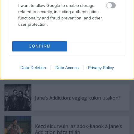
I want to allow Google to enable storage
related to security, including authentication
Címkék:
janes addiction
functionality and fraud prevention, and other
user protection.
Ajánlott bejegyzések:
CONFIRM
Megállapodással ért véget a Jane’s
Data Deletion
Data Access
Privacy Policy
Addiction belső vitája
Jane’s Addiction: végleg külön utakon?
Kezd eldurvulni az adok-kapok a Jane’s
Addiction háza táján