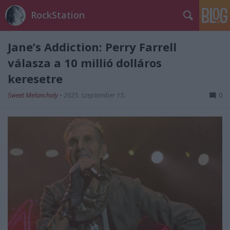
RockStation
Jane’s Addiction: Perry Farrell
válasza a 10 millió dolláros
keresetre
Sweet Melancholy
•
2025. szeptember 15.
0