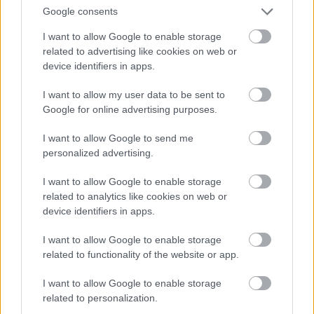
Google consents
I want to allow Google to enable storage
related to advertising like cookies on web or
device identifiers in apps.
I want to allow my user data to be sent to
Google for online advertising purposes.
I want to allow Google to send me
personalized advertising.
I want to allow Google to enable storage
related to analytics like cookies on web or
device identifiers in apps.
A folyamatos pereskedés miatt a zenekar jövője nem
túl rózsás, és valljuk be, ezek után nehéz elképzelni,
I want to allow Google to enable storage
hogy bármi érdemi közös turné vagy stúdiómunka
related to functionality of the website or app.
következne.
I want to allow Google to enable storage
related to personalization.