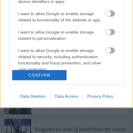
device identifiers in apps.
Megérkezett a Don Broco új albuma és
vele együtt egy új klip is
I want to allow Google to enable storage
related to functionality of the website or app.
I want to allow Google to enable storage
A Nickelback is beszállt Don Broco új
related to personalization.
dalába
I want to allow Google to enable storage
related to security, including authentication
functionality and fraud prevention, and other
DON BROCO: tiszta eufória
user protection.
CONFIRM
Data Deletion
Data Access
Privacy Policy
Új kiadónál a Don Broco, meg is érkezett
az első ízelítő
Negyven év után új köntösben tér vissza