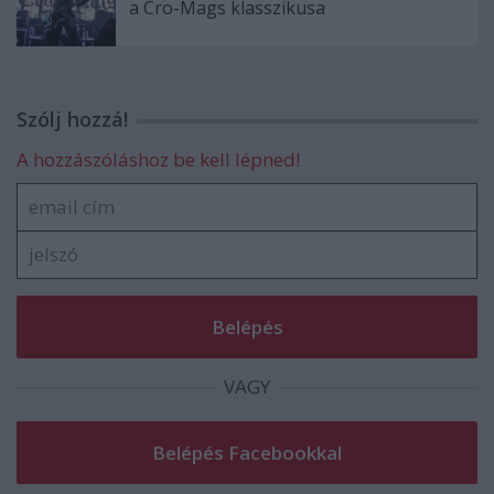
a Cro-Mags klasszikusa
Szólj hozzá!
A hozzászóláshoz be kell lépned!
VAGY