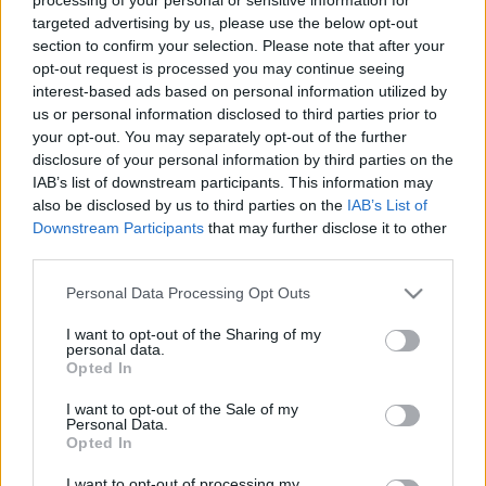
brit albumlista élére került.
targeted advertising by us, please use the below opt-out
section to confirm your selection. Please note that after your
opt-out request is processed you may continue seeing
interest-based ads based on personal information utilized by
us or personal information disclosed to third parties prior to
your opt-out. You may separately opt-out of the further
disclosure of your personal information by third parties on the
IAB’s list of downstream participants. This information may
also be disclosed by us to third parties on the
IAB’s List of
Downstream Participants
that may further disclose it to other
third parties.
Please note that this website/app uses one or more Google
Personal Data Processing Opt Outs
services and may gather and store information including but
not limited to your visit or usage behaviour. You may click to
I want to opt-out of the Sharing of my
personal data.
grant or deny consent to Google and its third-party tags to
Opted In
use your data for below specified purposes in below Google
consent section.
I want to opt-out of the Sale of my
Personal Data.
Opted In
I want to opt-out of processing my