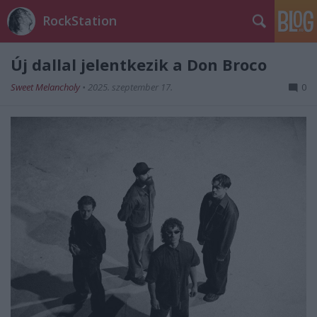
RockStation
Új dallal jelentkezik a Don Broco
Sweet Melancholy
•
2025. szeptember 17.
0