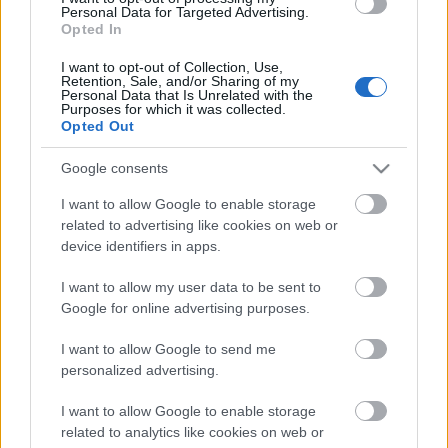
Hatalmas energiájú koncertjeikkel sorra töltik meg
Personal Data for Targeted Advertising.
Opted In
az arénákat, például a Wembley-t is, illetve
fesztiválokon is bizonyítottak szerte a világon.
I want to opt-out of Collection, Use,
Turnéztak
Mike Shinodá
val, a
Dance Gavin Dance
-
Retention, Sale, and/or Sharing of my
Personal Data that Is Unrelated with the
szel is, valamint már saját amerikai headliner
Purposes for which it was collected.
körútjukat is teltház fogadta.
Opted Out
Most a Fearless Recordsnál indítják új korszakukat,
Google consents
amelyből a
Cellophane
, a
Hype Man
és a
Disappear
I want to allow Google to enable storage
még csak az első ízelítők, a java még hátra van.
related to advertising like cookies on web or
device identifiers in apps.
I want to allow my user data to be sent to
Címkék:
don broco
Google for online advertising purposes.
I want to allow Google to send me
personalized advertising.
Ajánlott bejegyzések:
I want to allow Google to enable storage
related to analytics like cookies on web or