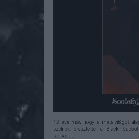
12 éve már, hogy a metalvilágot ala
szélnek eresztette a Black Sabba
tagságát.