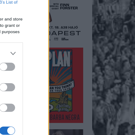
B’s List of
er and store
to grant or
ed purposes