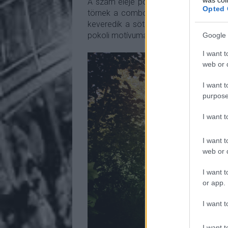
A szám eleje pokoli zajokkal, zörejekke
Opted 
törnek a combos, málházós riffecské
keveredik a sötét tónusú hangjegyek k
pokoli motívumai is fakulásnak indulnak
Google 
I want t
web or d
I want t
purpose
I want 
I want t
web or d
I want t
or app.
I want t
I want t