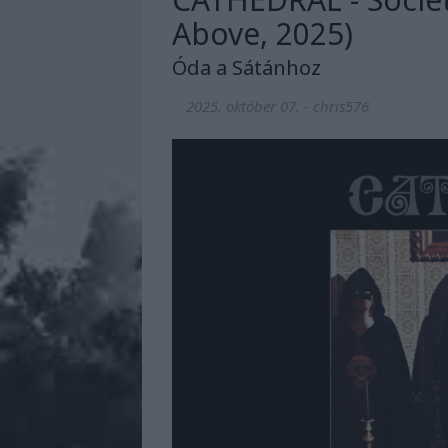
Above, 2025)
Óda a Sátánhoz
2025. október 07.
-
chris576