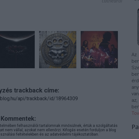
cathedral
Az
bem
Sze
be
érd
any
yzés trackback címe:
van
n.blog.hu/api/trackback/id/18964309
az,
bem
Tov
Kommentek:
Pa
telmében felhasználói tartalomnak minősülnek, értük a
szolgáltatás
 nem vállal, azokat nem ellenőrzi. Kifogás esetén forduljon a blog
sználási feltételekben
és az
adatvédelmi tájékoztatóban
.