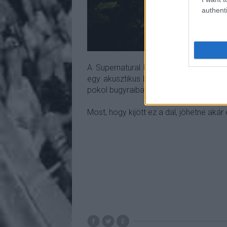
authenti
A Supernatural Birth Machine-érának h
egy akusztikus betét, ezt zúzós riffel
pokol bugyraiba.
Most, hogy kijött ez a dal, jöhetne akár