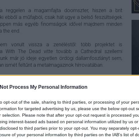
a reggelen a magamfajta doomszter, hiszen a brit
 ebből a műfajból, csak hát ugye a belső feszültségek
y éppen más egyéb finomságok idővel majdnem minden
a the end.
em vonult vissza a zenéléstől: több projektet is
 a With The Dead vitte tovább a Cathedral szellemi
unk már jó ideje egyetlen ördögi dallamfoszlányt sem,
n ismét feltűnt a metalmagazinok hírrovatában.
y a The Last Spire című utolsó albumuk producere, Jaime
ek hitt félórás hosszúságú Cathedral-dalra, melyet anno
Not Process My Personal Information
miért nem lett készre pofozva és a fiókban maradt.
to opt-out of the sale, sharing to third parties, or processing of your per
formation for targeted advertising by us, please use the below opt-out s
r selection. Please note that after your opt-out request is processed y
eing interest-based ads based on personal information utilized by us or
disclosed to third parties prior to your opt-out. You may separately opt-
losure of your personal information by third parties on the IAB’s list of