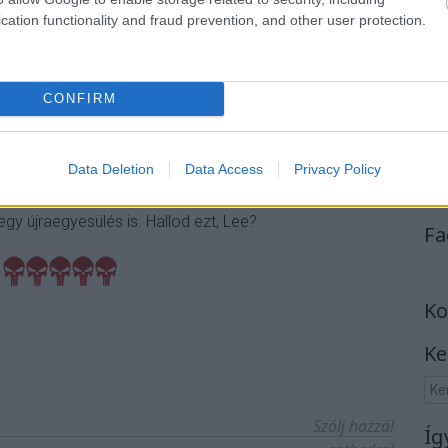
cation functionality and fraud prevention, and other user protection.
CONFIRM
angulatvilága elevenedik meg a folytatásban, majd jön
getés követi, a záróakkord pedig egy újabb alámerülés a
Data Deletion
Data Access
Privacy Policy
 egy újraegyesülés is. Hallod ezt, Lee?
Fa
Ko
Ke
Szólj hozzá!
Íg