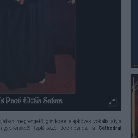
pjaiban megrengető grindcore alapkövek vokális atyja
th-gyökerekből táplálkozó doombanda, a
Cathedral