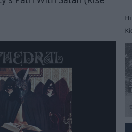
Hi
Ki