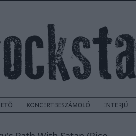
TETŐ
KONCERTBESZÁMOLÓ
INTERJÚ
y's Path With Satan (Rise