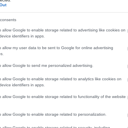
l indul, majd pedig felizzanak az erősítők és a felszínre
Out
k. Templomi orgona hangszíne és Lee sátáni kántálása
özé, majd lendületet vesz a dal és ezzel együtt annak
.
consents
o allow Google to enable storage related to advertising like cookies on
evice identifiers in apps.
o allow my user data to be sent to Google for online advertising
s.
to allow Google to send me personalized advertising.
o allow Google to enable storage related to analytics like cookies on
evice identifiers in apps.
o allow Google to enable storage related to functionality of the website
o allow Google to enable storage related to personalization.
o allow Google to enable storage related to security, including