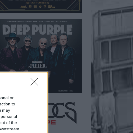
sonal or
ection to
ou may
 personal
out of the
 downstream