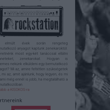
 elmúlt évek során rengeteg
utatkozó anyagot kaptunk zenekaroktól.
retnénk most egy-két tanáccsal ellátni
nneteket, zenekarokat. Hogyan is
emes nekünk elküldeni egy bemutatkozó
agot? Mi az, amire feltétlen szükségetek
, mi az, amit ajánlunk, hogy legyen, és mi
 ami még ennél is jobb, ha megtalálható a
utatkozóban.
ább a KISOKOS-ra
rtnereink