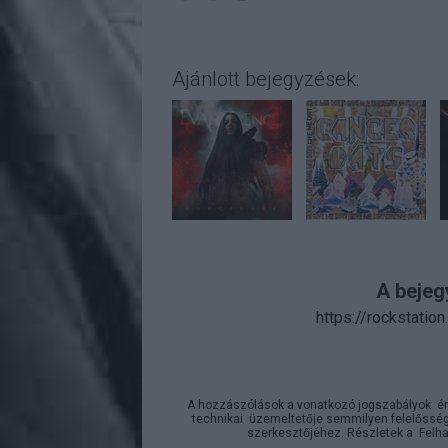
Ajánlott bejegyzések:
A bejeg
https://rockstatio
A hozzászólások a
vonatkozó jogszabályok
ér
technikai
üzemeltetője semmilyen felelősséget
szerkesztőjéhez. Részletek a
Felha