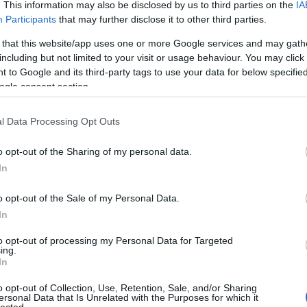
. This information may also be disclosed by us to third parties on the
IA
Participants
that may further disclose it to other third parties.
 that this website/app uses one or more Google services and may gath
including but not limited to your visit or usage behaviour. You may click 
 to Google and its third-party tags to use your data for below specifi
ogle consent section.
l Data Processing Opt Outs
o opt-out of the Sharing of my personal data.
In
jánál, a Rise Above-nál ki is hozta a Society's Path With
o opt-out of the Sale of my Personal Data.
zt hihetné, hogy azért nem lett befejezve és kihozva a
In
skedték, amolyan B-oldalas melléktermék, de korántsem.
to opt-out of processing my Personal Data for Targeted
 Cathedral-kivonat, hiszen a a rétegzett, strukturálisan
ing.
In
böző nótalap is kikandikál. A személyes véleményem
y szerelmes óda magához a Sátánhoz.
o opt-out of Collection, Use, Retention, Sale, and/or Sharing
ersonal Data that Is Unrelated with the Purposes for which it
lected.