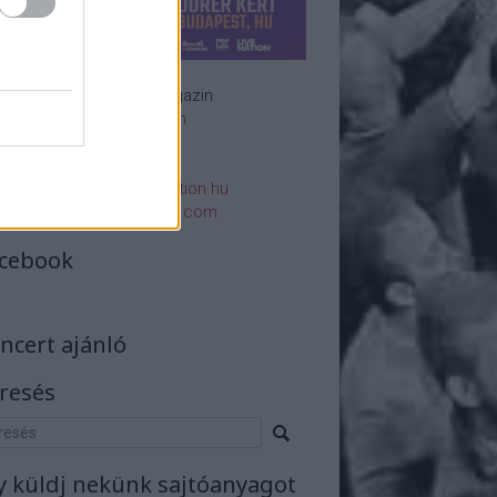
Rockzenei magazin
Impresszum
E-mail:
rsszerk@rockstation.hu
rsszerk@gmail.com
cebook
ncert ajánló
resés
y küldj nekünk sajtóanyagot