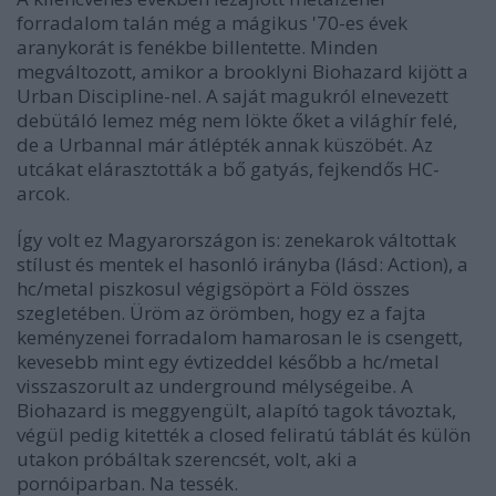
forradalom talán még a mágikus '70-es évek
aranykorát is fenékbe billentette. Minden
megváltozott, amikor a brooklyni Biohazard kijött a
Urban Discipline-nel. A saját magukról elnevezett
debütáló lemez még nem lökte őket a világhír felé,
de a Urbannal már átlépték annak küszöbét. Az
utcákat elárasztották a bő gatyás, fejkendős HC-
arcok.
Így volt ez Magyarországon is: zenekarok váltottak
stílust és mentek el hasonló irányba (lásd: Action), a
hc/metal piszkosul végigsöpört a Föld összes
szegletében. Üröm az örömben, hogy ez a fajta
keményzenei forradalom hamarosan le is csengett,
kevesebb mint egy évtizeddel később a hc/metal
visszaszorult az underground mélységeibe. A
Biohazard is meggyengült, alapító tagok távoztak,
végül pedig kitették a closed feliratú táblát és külön
utakon próbáltak szerencsét, volt, aki a
pornóiparban. Na tessék.