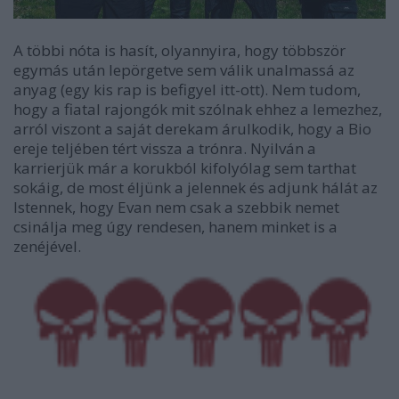
A többi nóta is hasít, olyannyira, hogy többször
egymás után lepörgetve sem válik unalmassá az
anyag (egy kis rap is befigyel itt-ott). Nem tudom,
hogy a fiatal rajongók mit szólnak ehhez a lemezhez,
arról viszont a saját derekam árulkodik, hogy a Bio
ereje teljében tért vissza a trónra. Nyilván a
karrierjük már a korukból kifolyólag sem tarthat
sokáig, de most éljünk a jelennek és adjunk hálát az
Istennek, hogy Evan nem csak a szebbik nemet
csinálja meg úgy rendesen, hanem minket is a
zenéjével.