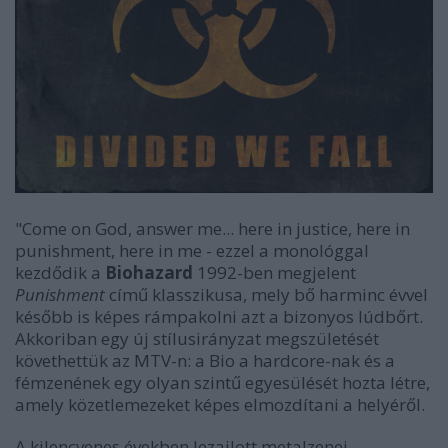
"Come on God, answer me... here in justice, here in
punishment, here in me - ezzel a monológgal
kezdődik a
Biohazard
1992-ben megjelent
Punishment
című klasszikusa, mely bő harminc évvel
később is képes rámpakolni azt a bizonyos lúdbőrt.
Akkoriban egy új stílusirányzat megszületését
követhettük az MTV-n: a Bio a hardcore-nak és a
fémzenének egy olyan szintű egyesülését hozta létre,
amely közetlemezeket képes elmozdítani a helyéről.
A kilencvenes években lezajlott metalzenei