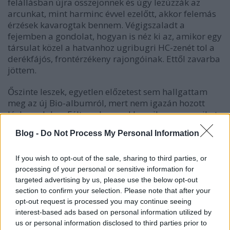
felállásban újra összejönnek és úgy lezúzzák az
arcunkat, mint harminc évvel ezelőtt, akkor felemás
érzések kavarogtak bennem. Végigszaladt a
fejemben a gondolat, hogyan is néz ki az, amikor egy
társulat közel a hatvanhoz ugribugri HC-zenét tol a
derékfájós, frontérzékeny rajongóinak. Ettől zavarba
jöttem.
Őszinte leszek, egyetlen előzetest sem hallgattam
meg az új Bio-albumról, mert nem igazán hozott
lázba a dolog. Féltem, hogy a klasszikus anyagaikat
meg sem közelíti majd, szégyent hoznak a Biohazard
Blog -
Do Not Process My Personal Information
névre. Nem is tévedhettem nagyobbat. A Divided We
Fall akár a State Of The World Address folytatása is
lehetett volna anno, akármilyen elcsépelten is
If you wish to opt-out of the sale, sharing to third parties, or
processing of your personal or sensitive information for
hangzik ez a kijelentés. A lendület, az erő, a vokálok
targeted advertising by us, please use the below opt-out
hangszíne és a minőség semmit sem változott.
section to confirm your selection. Please note that after your
opt-out request is processed you may continue seeing
A Divided We Fall olyan, akár egy Bio-best of.
interest-based ads based on personal information utilized by
Atombombaként robban be a
Fuck The System
, az
us or personal information disclosed to third parties prior to
ember pedig hirtelen azt sem tudja, hogy ugráljon,