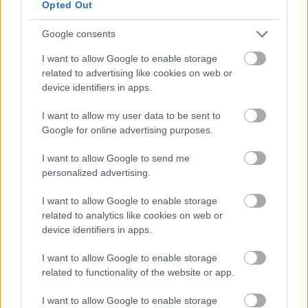
Opted Out
Google consents
I want to allow Google to enable storage
related to advertising like cookies on web or
device identifiers in apps.
Szóval a méregerős nyitány után a
Forsaken
jön a
lendületes old school témájával, melyet
I want to allow my user data to be sent to
természetesen meg-megtör egy-egy fel-le ugráltatós
Google for online advertising purposes.
riffelgetés, valamint egy csordavokálos refrén.
I want to allow Google to send me
Negyven felett már ennyi is elég ahhoz, hogy
personalized advertising.
megsemmisítve érezzük magunkat, ennek ellenére a
gyalu csak fokozódik. Az
Eyes On Six
olyan eszement
I want to allow Google to enable storage
tempót diktál, hogy abba bizony beleszédül az
related to analytics like cookies on web or
ember.
device identifiers in apps.
A
Death Of Me
riffje, Evan artikulációja, valamint az
I want to allow Google to enable storage
egész atmoszféra olyan, mintha ezek a faszik
related to functionality of the website or app.
visszautaztak volna egy időgéppel a kilencvenes évek
közepére és ott vették volna fel ezeket a dalokat.
I want to allow Google to enable storage