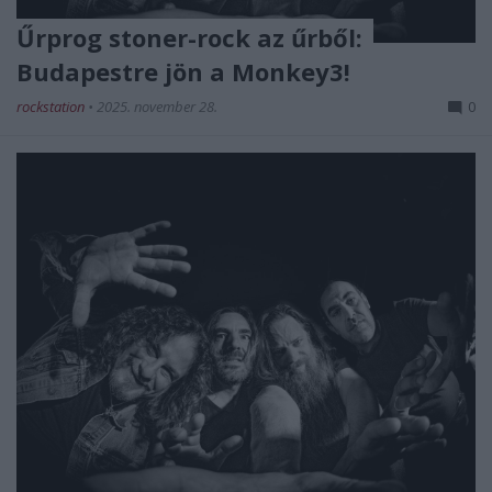
Űrprog stoner-rock az űrből:
Budapestre jön a Monkey3!
rockstation
•
2025. november 28.
0