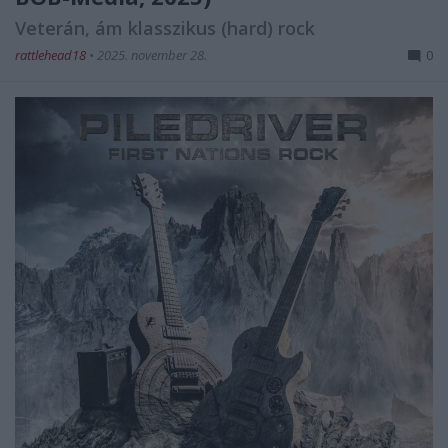
Veterán, ám klasszikus (hard) rock
rattlehead18
•
2025. november 28.
0