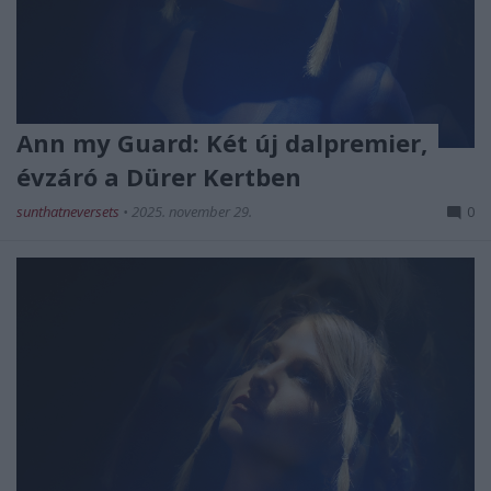
Ann my Guard: Két új dalpremier,
évzáró a Dürer Kertben
sunthatneversets
•
2025. november 29.
0