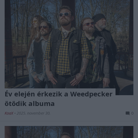
Év elején érkezik a Weedpecker
ötödik albuma
KoaX
•
2025. november 30.
0