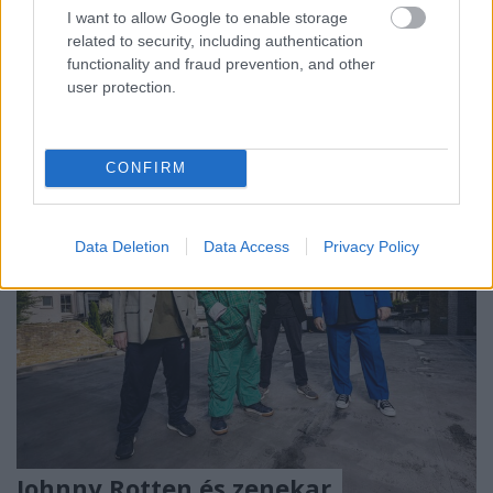
I want to allow Google to enable storage
related to security, including authentication
2026-ban a
S
ventevith (Storming Near the Baltic),
a
functionality and fraud prevention, and other
lengyel extrém metalos
BEHEMOTH
kultikus első
user protection.
albuma újraéled néhány exkluzív európai ...
CONFIRM
Data Deletion
Data Access
Privacy Policy
Johnny Rotten és zenekar