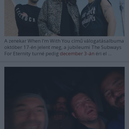
A zenekar
When I’m With You
című válogatásalbuma
október 17-én jelent meg, a jubileumi The Subways
For Eternity turné pedig
december 3-án
éri el ...