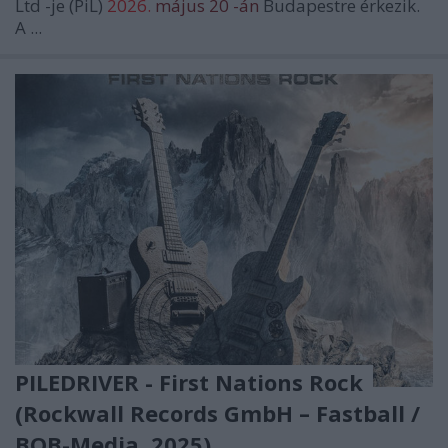
Ltd
-je (PiL)
2026.
május 20
-án
Budapestre érkezik.
A ...
PILEDRIVER - First Nations Rock
(Rockwall Records GmbH – Fastball /
BOB-Media, 2025)