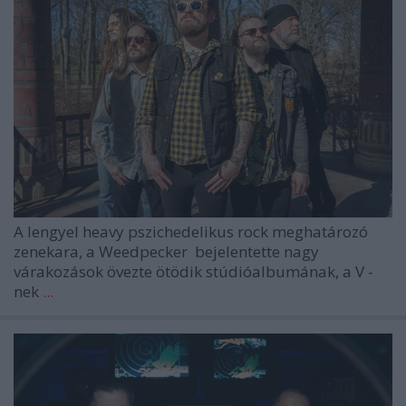
A lengyel heavy pszichedelikus rock meghatározó
zenekara, a
Weedpecker
bejelentette nagy
várakozások övezte ötödik stúdióalbumának, a
V
-
nek
...