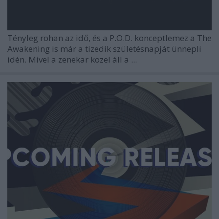
Tényleg rohan az idő, és a
P.O.D.
konceptlemez a
The
Awakening
is már a tizedik születésnapját ünnepli
idén. Mivel a zenekar közel áll a ...