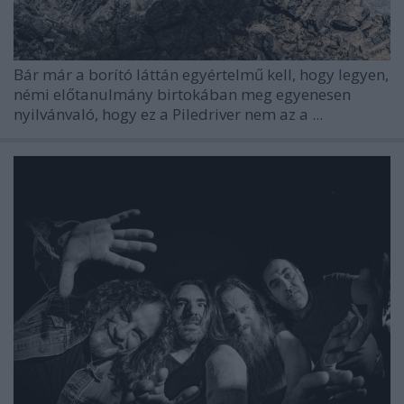
Bár már a borító láttán egyértelmű kell, hogy legyen,
némi előtanulmány birtokában meg egyenesen
nyilvánvaló, hogy ez a
Piledriver
nem az a ...