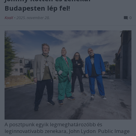
Budapesten lép fel!
KoaX
•
2025. november 28.
0
A posztpunk egyik legmeghatározóbb és
leginnovatívabb zenekara, John Lydon
Public Image