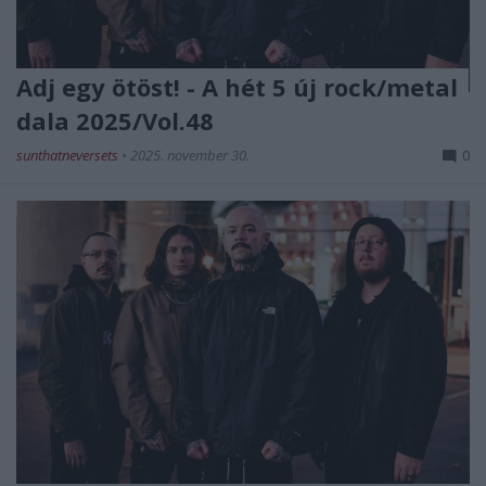
Adj egy ötöst! - A hét 5 új rock/metal
dala 2025/Vol.48
sunthatneversets
•
2025. november 30.
0