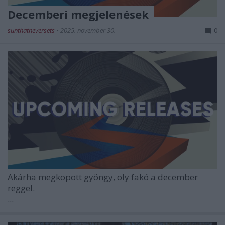
Decemberi megjelenések
sunthatneversets
•
2025. november 30.
0
Akárha megkopott gyöngy, oly fakó a december
reggel.
...