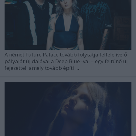
A német
Future Palace
tovább folytatja felfelé ívelő
pályáját új dalával a
Deep Blue
-val – egy feltűnő új
fejezettel, amely tovább építi ...