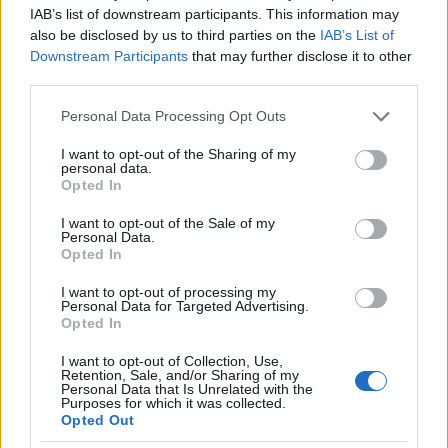
IAB’s list of downstream participants. This information may
also be disclosed by us to third parties on the
IAB’s List of
Downstream Participants
that may further disclose it to other
third parties.
Please note that this website/app uses one or more Google
Personal Data Processing Opt Outs
A dán melodeath zenekar, a
Withering Surface
egy
services and may gather and store information including but
élőben felvett feldolgozást készített tiszteletadásként
not limited to your visit or usage behaviour. You may click to
I want to opt-out of the Sharing of my
az
At The Gates
nem rég elhunyt ...
personal data.
grant or deny consent to Google and its third-party tags to
Opted In
use your data for below specified purposes in below Google
consent section.
I want to opt-out of the Sale of my
Personal Data.
Opted In
I want to opt-out of processing my
Personal Data for Targeted Advertising.
Opted In
I want to opt-out of Collection, Use,
Retention, Sale, and/or Sharing of my
Personal Data that Is Unrelated with the
Purposes for which it was collected.
Opted Out