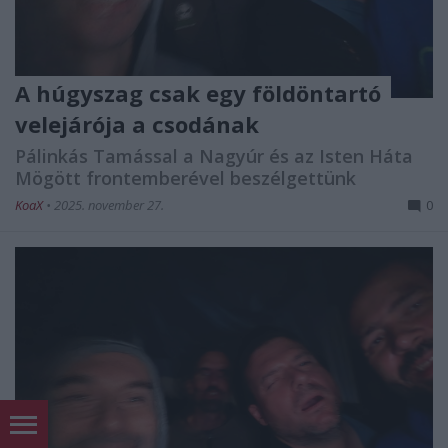
A húgyszag csak egy földöntartó
velejárója a csodának
Pálinkás Tamással a Nagyúr és az Isten Háta
Mögött frontemberével beszélgettünk
KoaX
•
2025. november 27.
0