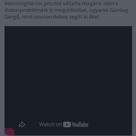
basszusgitárosi posztot vállalta magára. Idén a
dobosproblémáik is megoldódtak, ugyanis Gazdag
Gergő, mint session dobos segíti ki őket.