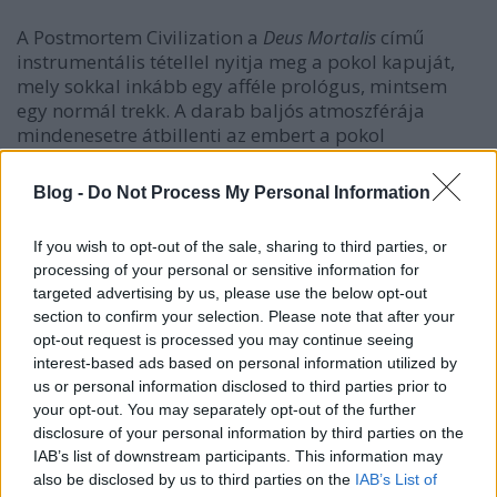
A Postmortem Civilization a
Deus Mortalis
című
instrumentális tétellel nyitja meg a pokol kapuját,
mely sokkal inkább egy afféle prológus, mintsem
egy normál trekk. A darab baljós atmoszférája
mindenesetre átbillenti az embert a pokol
előszobájából a halálfémkohászat izzó katlanjába.
Ezt a slayeres főriffel megalapozott
The Age Of
Wolves
Blog -
Do Not Process My Personal Information
követi: a halálmetal archaikus nyomvonalát taposó
négyes visszarepíti az embert a műfaj aranykorába,
If you wish to opt-out of the sale, sharing to third parties, or
amikor még oldalhajtások nélkül zakatoltak a
processing of your personal or sensitive information for
stílusikonok.
targeted advertising by us, please use the below opt-out
section to confirm your selection. Please note that after your
László hangkaraktere a klasszikus death metal
opt-out request is processed you may continue seeing
énekesek legnagyobbjaival vetekszik, olyan erő van a
interest-based ads based on personal information utilized by
torkában, mint például David Vincentnek (Morbid
us or personal information disclosed to third parties prior to
Angel). És ha már itt tartunk, akkor muszáj
your opt-out. You may separately opt-out of the further
megemlítenem még egy párhuzamot, amely Gábor
disclosure of your personal information by third parties on the
és Trey Azagtoth között húzódik. Gábor ugyanolyan
IAB’s list of downstream participants. This information may
megszállottja a gitárjának, mint Trey, ezt a
The
also be disclosed by us to third parties on the
IAB’s List of