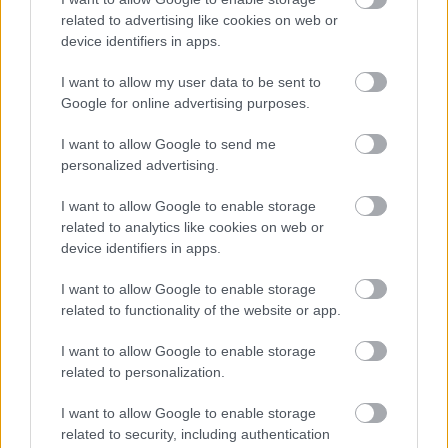
tovább fűti az egyébként is magas hőfokon izzó
related to advertising like cookies on web or
halálfémkohászat képzeletbeli falait. A két
device identifiers in apps.
főkolompos mellé érkezett ritmusszekció alapozása
kellőképpen megágyaz a kompromisszummentes
I want to allow my user data to be sent to
gitár-, és énektémáknak. Érkezik a
Genocide By
Google for online advertising purposes.
Injektions
, amely a Covid körüli történésekre való
reflektáció, kinyilatkoztatás (és hasonlóképp
I want to allow Google to send me
brutális, mint maga a járvány és annak kezelése).
personalized advertising.
A
Mors Triumphalis
nyitánya egy újabb elmozdulás a
I want to allow Google to enable storage
thrash irányába, ahogyan azt már több ízben is
related to analytics like cookies on web or
megtapasztalhattuk az előző szerzeményekben. Ezek
device identifiers in apps.
a betétek azonban nem billentik át a mérleg nyelvét,
ellenben remek kiegészítésként szolgálnak.
I want to allow Google to enable storage
Lényegében nem is számít a stílusbesorolás, elég, ha
related to functionality of the website or app.
simán csak extrém metalként tekintünk erre a
I want to allow Google to enable storage
muzsikára.
related to personalization.
I want to allow Google to enable storage
related to security, including authentication