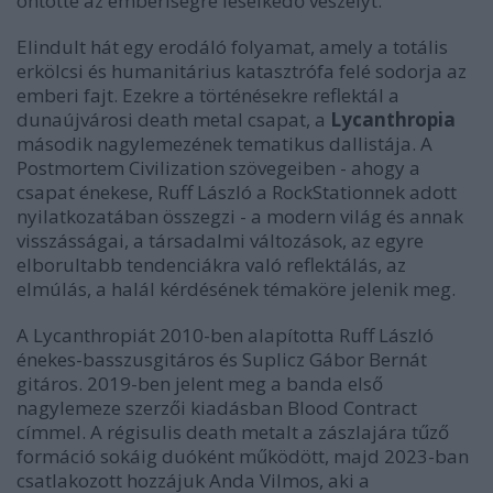
öntötte az emberiségre leselkedő veszélyt.
Elindult hát egy erodáló folyamat, amely a totális
erkölcsi és humanitárius katasztrófa felé sodorja az
emberi fajt. Ezekre a történésekre reflektál a
dunaújvárosi death metal csapat, a
Lycanthropia
második nagylemezének tematikus dallistája. A
Postmortem Civilization szövegeiben - ahogy a
csapat énekese, Ruff László a RockStationnek adott
nyilatkozatában összegzi - a modern világ és annak
visszásságai, a társadalmi változások, az egyre
elborultabb tendenciákra való reflektálás, az
elmúlás, a halál kérdésének témaköre jelenik meg.
A Lycanthropiát 2010-ben alapította Ruff László
énekes-basszusgitáros és Suplicz Gábor Bernát
gitáros. 2019-ben jelent meg a banda első
nagylemeze szerzői kiadásban Blood Contract
címmel. A régisulis death metalt a zászlajára tűző
formáció sokáig duóként működött, majd 2023-ban
csatlakozott hozzájuk Anda Vilmos, aki a