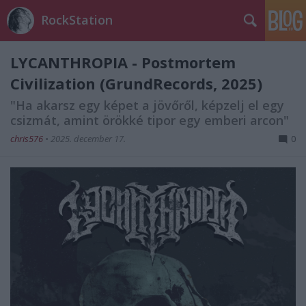
RockStation
LYCANTHROPIA - Postmortem
Civilization (GrundRecords, 2025)
"Ha akarsz egy képet a jövőről, képzelj el egy
csizmát, amint örökké tipor egy emberi arcon"
chris576
•
2025. december 17.
0