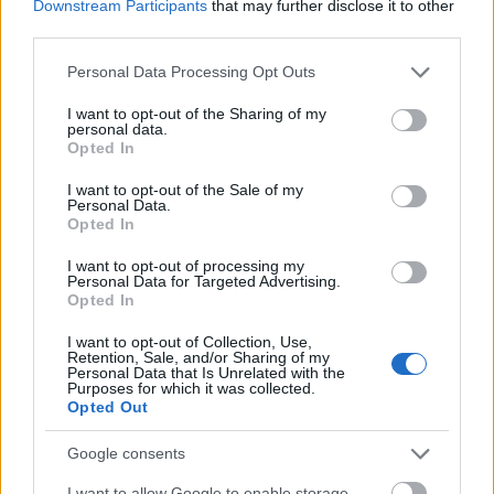
Seventh Empire
című darabban meg is
Downstream Participants
that may further disclose it to other
tapasztalhatjuk: a tremolós szólóorgiáiról beszélek,
third parties.
amelyből kapunk egy kis ízelítőt.
Please note that this website/app uses one or more Google
Personal Data Processing Opt Outs
services and may gather and store information including but
not limited to your visit or usage behaviour. You may click to
I want to opt-out of the Sharing of my
personal data.
grant or deny consent to Google and its third-party tags to
Opted In
use your data for below specified purposes in below Google
consent section.
I want to opt-out of the Sale of my
Personal Data.
Opted In
I want to opt-out of processing my
Personal Data for Targeted Advertising.
Opted In
I want to opt-out of Collection, Use,
Retention, Sale, and/or Sharing of my
Personal Data that Is Unrelated with the
Purposes for which it was collected.
Opted Out
Google consents
A
From Cradle To Grave
Machine Head-es belépője
I want to allow Google to enable storage