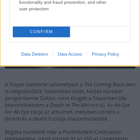
functionality and fraud prevention, and other
user protection.
CONFIRM
Data Deletion
Data Access
Privacy Policy
A Slayer szelleme valamelyest a
The Coming Race
-ben
is megidéződik: hasonlóan sötét, baljós húrokat
penget benne Gábor, mint Kingék a Slayerben (de
idesorolhatnám a
Death In The Mirror
t is). Az
An Eye
For An Eye
zárja az albumot, melyben szintén a
thrash és a death fúziója diadalmaskodik.
Régóta húzódott már a Postmortem Civilization
megjelenése, most viszont itt az idő az ünneplésre.