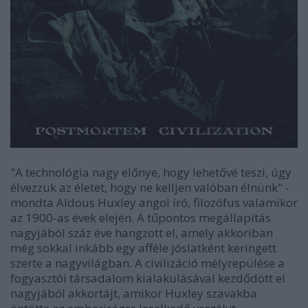
"A technológia nagy előnye, hogy lehetővé teszi, úgy
élvezzük az életet, hogy ne kelljen valóban élnünk" -
mondta Aldous Huxley angol író, filozófus valamikor
az 1900-as évek elején. A tűpontos megállapítás
nagyjából száz éve hangzott el, amely akkoriban
még sokkal inkább egy afféle jóslatként keringett
szerte a nagyvilágban. A civilizáció mélyrepülése a
fogyasztói társadalom kialakulásával kezdődött el
nagyjából akkortájt, amikor Huxley szavakba