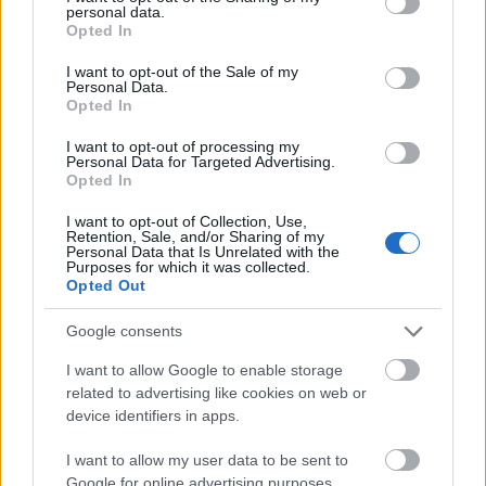
personal data.
arra is, hogy a formáció megállíthatatlan. A kezdés
grant or deny consent to Google and its third-party tags to
Opted In
meglehetősen feszesre sikerült: az
Elegy
, majd a
use your data for below specified purposes in below Google
consent section.
Whiplash
indította be a gépezetet, Sam Carter
I want to opt-out of the Sale of my
Personal Data.
vezényszavára pedig a közönség már tolta is a
Opted In
négyütemű fekvőtámaszt a küzdőtéren. A lendület
csak fokozódott, és az újabb korszak egymást követő
I want to opt-out of processing my
slágerei, mint a
Curse
vagy a
When We Were Young,
Personal Data for Targeted Advertising.
Opted In
hatalmas erővel taroltak. Ahogy felcsendült az
Impermanence
, rögtön érezni lehetett, miért is a
I want to opt-out of Collection, Use,
repertoár része: bár újabb korszak gyermeke, még
Retention, Sale, and/or Sharing of my
Personal Data that Is Unrelated with the
mindig ott lüktet benne a régi
Architects
súlya és
Purposes for which it was collected.
dühös energiája. A közönség Carter kérésére
Opted Out
magasabb fokozatra kapcsolt, és innentől
gyakorlatilag állandósult középen a crowdsurf,
Google consents
amire a
Gravedigger
csak ráerősített, és csalt némi
I want to allow Google to enable storage
könnyet az oldschool fanok szemébe.
related to advertising like cookies on web or
device identifiers in apps.
I want to allow my user data to be sent to
Google for online advertising purposes.