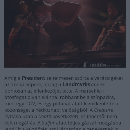
Amíg a
President
sejtelmesen szórta a varázsigéket
az aréna népére, addig a
Landmvrks
ennek
pontosan az ellenkezőjét tette. A marseille‑i
ötösfogat olyan elánnal robbant be a színpadra,
mint egy TGV, és egy pillanat alatt kizökkentette a
közönséget a hétköznapi valóságból. A
Creature
nyitása után a
Death
következett, és innentől nem
volt megállás. A
Sulfur
alatt teljes gázzal mozgásba
lendült a küzdőtér, ami láthatóan a zenekarnak is