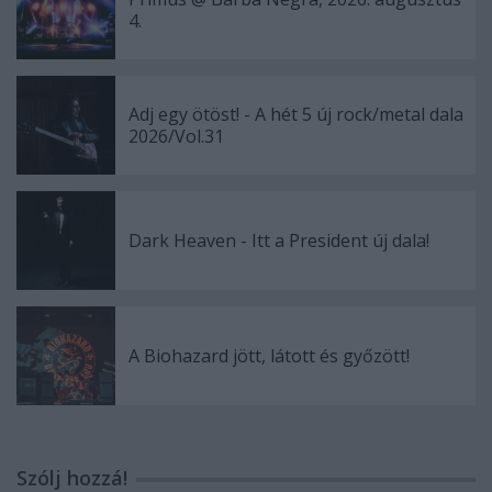
4.
Adj egy ötöst! - A hét 5 új rock/metal dala
2026/Vol.31
Dark Heaven - Itt a President új dala!
A Biohazard jött, látott és győzött!
Szólj hozzá!