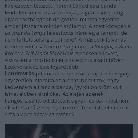
kifejezetten tetszett. Florent Salfati és a banda
lendületesen hozta a formáját, a gitárosok pedig
olyan összhangban dolgoztak, mintha egyetlen
ember játszana minden szólamot. A szett közepén a
La valse du temps
lelassította némileg a tempót, de
nem tartott sokáig a „pihenő”. A második felvonás
minden volt, csak nem sétagalopp: a
Rainfall
, a
Blood
Red
és a
Self‑Made Black Hole
rendesen odavert,
visszatért a mosh‑őrület, circle pit is akadt bőven.
Ezek voltak az este legerősebb
Landmvrks
‑pillanatai, a zenekar színpadi energiája
egyszerűen letarolta az arénát. Nem titok, nagy
kedvencem a francia banda, így külön öröm volt
ismét élőben látni őket. Az elején az ének
hangosítása itt-ott döccent ugyan, és bár most nem
ők vitték a főszerepet, a rövidebb setlista ellenére is
erős alapot adtak az estének.