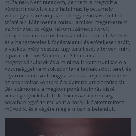
műfajnak. Nem tagadom, bennem is megvolt a
kérdés: indokolt‑e az a hatalmas hype, amely
villámgyorsan köréjük épült egy rendkívül telített
színtéren. Már ment a műsor, amikor megérkeztem
az Arénába, és végül három számot sikerült
elcsípnem a maszkos társulat előadásából. Az ének
és a hangszerelés kifogástalanul és erőteljesen szólt,
a vaskos, mély basszus úgy terült szét a térben, mint
a pára a ködös Albionban. A teátrális
megnyilvánulások és a minimális kommunikáció a
közönséggel nem sok spontaneitásnak adott teret, és
olyan érzetem volt, hogy a zenekar teljes mértékben
az anonimitás vonzerejére építette precíz műsorát.
Bár számomra a megkomponált színház kissé
vérszegénynek hatott, körbenézve a közönség
soraiban egyértelmű volt: a köréjük épített mítosz
működik, és a végére még a mosh is belendült.