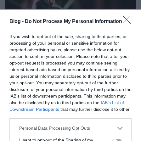
Blog -
Do Not Process My Personal Information
If you wish to opt-out of the sale, sharing to third parties, or
processing of your personal or sensitive information for
targeted advertising by us, please use the below opt-out
section to confirm your selection. Please note that after your
opt-out request is processed you may continue seeing
interest-based ads based on personal information utilized by
us or personal information disclosed to third parties prior to
your opt-out. You may separately opt-out of the further
A brightoni
Architects
elképesztően hosszú utat tett
disclosure of your personal information by third parties on the
meg azóta, hogy sok évvel ezelőtt előzenekarként
IAB’s list of downstream participants. This information may
láttam őket. Mára teljesen más szinten működnek, és
also be disclosed by us to third parties on the
IAB’s List of
amit a koncertjeikbe belepakolnak, az minden
Downstream Participants
that may further disclose it to other
szempontból impozáns. A brit kvartett nemrég
third parties.
ünnepelte fennállásának 20. évfordulóját, ennek
megfelelően egy közel húsz dalból álló, greatest
Please note that this website/app uses one or more Google
Personal Data Processing Opt Outs
hits‑szettel érkeztek. A felvezetésben felcsendül a
services and may gather and store information including but
Queen
‑klasszikus
Don’t Stop Me Now
, utalva talán
not limited to your visit or usage behaviour. You may click to
I want to opt-out of the Sharing of my