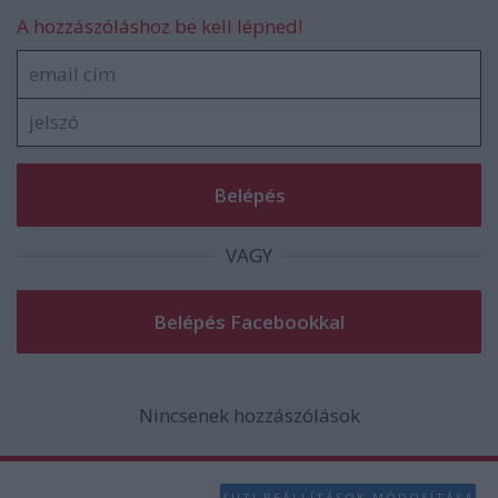
A hozzászóláshoz be kell lépned!
VAGY
Nincsenek hozzászólások
SÜTI BEÁLLÍTÁSOK MÓDOSÍTÁSA