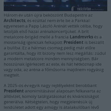
Három év után újra beköszönt Budapestre az
Architects
, és ezúttal nem érte be a Parkkal:
egyenesen a Papp László Arénát vették célba, hogy
letolják első hazai arénakoncertjüket. A brit
metalcore‑brigád mellé a francia
Landmvrks
és a
mostanság igencsak felkapott
President
is beszállt
a buliba. Ez a hármas csomag pedig már előre
garantálta, hogy itt bizony nem lesz megállás: zúdul
a modern metalcore minden mennyiségben. Bár
hosszúnak ígérkezett az este, és hát hétköznap ide
vagy oda, az aréna a főműsorra majdnem rogyásig
megtelt.
A 2025‑ös év egyik nagy rejtélyeként berobbant
President
anonimitásával alaposan felkavarta az
állóvizet, komoly találgatásokat és kíváncsiságot
generálva. Kétségtelen, hogy megjelenésük új
lendületet adott egy amúgy is átalakulóban lévő