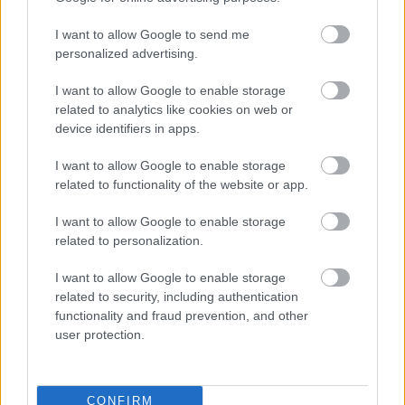
I want to allow Google to send me
personalized advertising.
I want to allow Google to enable storage
related to analytics like cookies on web or
device identifiers in apps.
I want to allow Google to enable storage
related to functionality of the website or app.
Emlékezetes pillanatokból nem volt hiány: a
Brain
I want to allow Google to enable storage
Dead
még vendéget is csalt a színpadra, Florent
related to personalization.
Salfati a
Landmvrks
ból szállt be a vokálba. Bár a
I want to allow Google to enable storage
setlista erősen támaszkodott az utóbbi két lemezre,
related to security, including authentication
és a stadionrock‑hangzás is magabiztosan
functionality and fraud prevention, and other
működött, bőven akadt változatosság. A gondosan
user protection.
összeállított repertoár és az olyan súlyosabb
darabok, mint a
Black Lungs
vagy az
Everything Ends
közötti kontraszt remek terepet adott Carternek,
hogy megmutassa, mennyi mindent tud kihozni a
CONFIRM