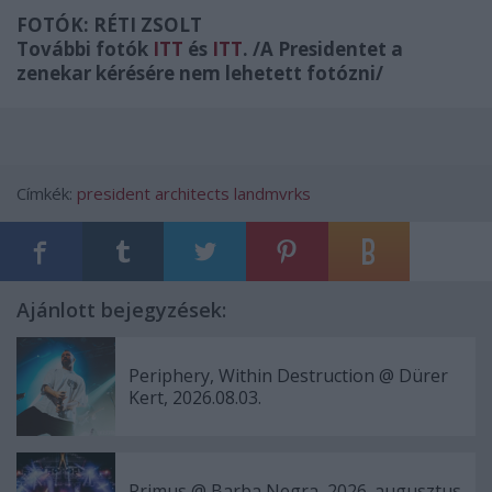
FOTÓK: RÉTI ZSOLT
További fotók
ITT
és
ITT
. /A Presidentet a
zenekar kérésére nem lehetett fotózni/
Címkék:
president
architects
landmvrks
Ajánlott bejegyzések:
Periphery, Within Destruction @ Dürer
Kert, 2026.08.03.
Primus @ Barba Negra, 2026. augusztus