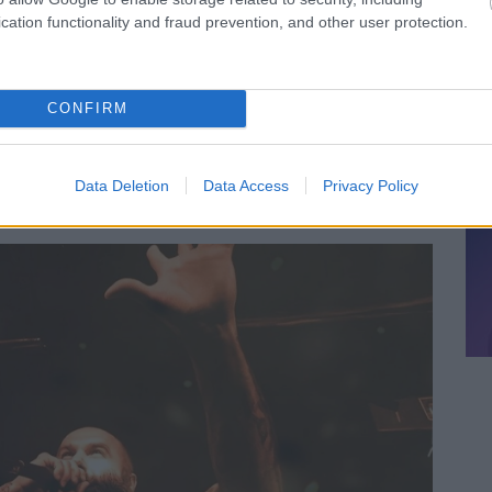
esztül mesél, idővonalat rajzolva 1914-től 1919-ig.
cation functionality and fraud prevention, and other user protection.
számított klasszikus értelemben vett “szórakozásra”, és
orlatilag egy kíméletlenül szemléletes audiovizuális
CONFIRM
z arcunkba, nem kevés személyes üzenettel és magyar
 - bátran kimondhatjuk - a lehető leghitelesebben
ert a zenekar énekes-frontembere,
Dmytro „Ditmar”
hadtörténész. Az élet sajnos úgy hozta hogy ukrán
Data Deletion
Data Access
Privacy Policy
sztalják, hogy mit is jelent háborúban élni.