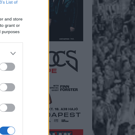
B’s List of
er and store
to grant or
ed purposes