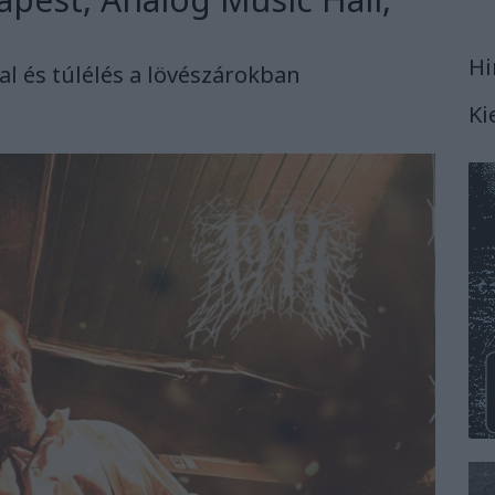
Hi
 és túlélés a lövészárokban
Ki