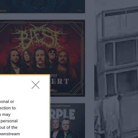
sonal or
ection to
ou may
 personal
out of the
 downstream