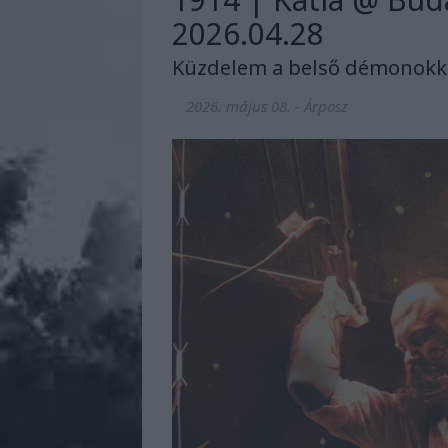
2026.04.28
Küzdelem a belső démonokkal
2026. május 08.
-
Árposz