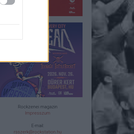
Rockzenei magazin
Impresszum
E-mail:
rsszerk@rockstation.hu