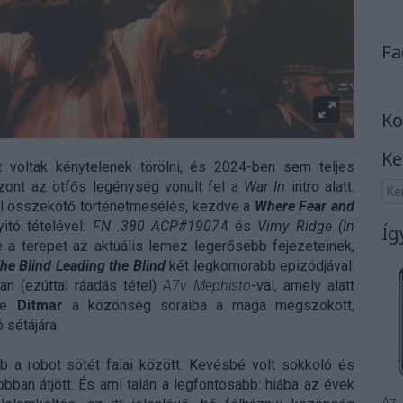
Fa
Ko
Ke
 voltak kénytelenek törölni, és 2024-ben sem teljes
szont az ötfős legénység vonult fel a
War In
intro alatt.
nel összekötő történetmesélés, kezdve a
Where Fear and
yitó tételével:
FN .380 ACP#1907
4 és
Vimy Ridge (In
Íg
e a terepet az aktuális lemez legerősebb fejezeteinek,
he Blind Leading the Blind
két legkomorabb epizódjával:
an (ezúttal ráadás tétel)
A7v Mephisto
-val, amely alatt
 le
Ditmar
a közönség soraiba a maga megszokott,
 sétájára.
b a robot sötét falai között. Kevésbé volt sokkoló és
obban átjött. És ami talán a legfontosabb: hiába az évek
Az