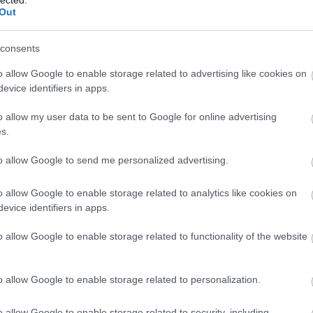
Out
consents
o allow Google to enable storage related to advertising like cookies on
evice identifiers in apps.
opagandagépezetnek “hála” még közelebb került hozzánk
o allow my user data to be sent to Google for online advertising
asztó valósága. Ebben a fenyegető légkörben pedig
s.
 miatt gyulladt be a kanóc, csak azt felejtik el nagyon
halnak meg, családok mennek tönkre, életek omlanak
to allow Google to send me personalized advertising.
lektort és rávilágít a nyomasztóan egyszerű igazságra:
o allow Google to enable storage related to analytics like cookies on
evice identifiers in apps.
zésű turné apropóját az idén megjelent új - sorban a
o allow Google to enable storage related to functionality of the website
 Unitis
adja, amely az előző albumokhoz hasonlóan
l az első világégés eseményeit, ám ezúttal kissé más
. A pusztítás nyers ábrázolása helyett a bajtársiasság,
o allow Google to enable storage related to personalization.
mek kerülnek fókuszba, amelyeket azok éltek meg, akik
lós eseményeken alapul, és egy K.u.K. seregben szolgáló
o allow Google to enable storage related to security, including