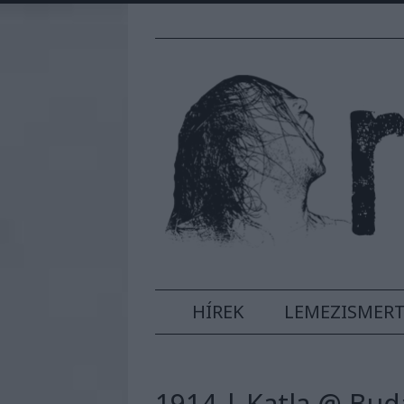
HÍREK
LEMEZISMER
1914 | Katla @ Bud