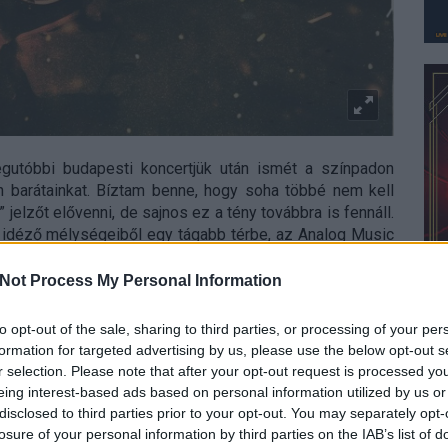
egutóbbi budapesti koncertjük után ismét a színpadon
n barátainkat. Bíztam benne, hogy soha többé nem kell
” jelzőt elővenni, de sajnos ez a tény továbbra is fennáll.
t idéző mélységeiből egy tágabb térbe, az Analog Music
Not Process My Personal Information
to opt-out of the sale, sharing to third parties, or processing of your per
toner/Sludge/Doom mezsgyén kalandozó
Katla
nyitotta.
formation for targeted advertising by us, please use the below opt-out s
t már róluk! Köszönöm, én sem…pedig…
r selection. Please note that after your opt-out request is processed y
eing interest-based ads based on personal information utilized by us or
 című
Scandinavian Pain
lemezük már a sátánkodásba
disclosed to third parties prior to your opt-out. You may separately opt-
lóra, és a lemez még annak ellenére is komoly figyelmet
losure of your personal information by third parties on the IAB’s list of