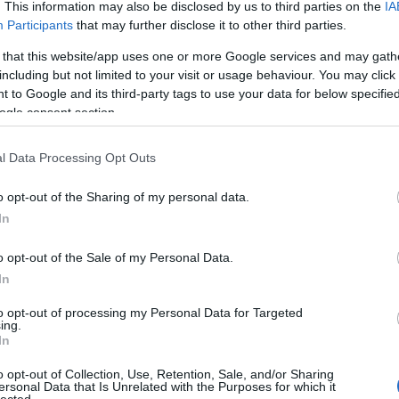
kt szól szarul”. Hatalmas szerencse, hogy élőben nem a
. This information may also be disclosed by us to third parties on the
IA
em egy kimondottan erős, a maga piszkosságával és
Participants
that may further disclose it to other third parties.
vül élvezetes sound.
 that this website/app uses one or more Google services and may gath
including but not limited to your visit or usage behaviour. You may click 
bármi is mosolyt csal az arcomra, ezeknek a furcsa
 to Google and its third-party tags to use your data for below specifi
apkoncepció minden, csak nem vidám, és mégis ott volt
ogle consent section.
a kezdetektől a rock ‘n’ roll alapja.
l Data Processing Opt Outs
er: Egy fazonra a ‘70-es évekből átteleportált dobos-
os külseje ellenére is pusztító erejű riffekkel operáló,
o opt-out of the Sharing of my personal data.
pre emlékeztető basszer, aki időnként olyanokat hörrent,
In
otott, elsőre zavarosnak tűnő, mégis meglepően tiszta
, ám erősen kéngőzös, okkult üzenetekkel átitatott
o opt-out of the Sale of my Personal Data.
el a hajam. Végig az volt az érzésem, hogy olyan
In
átszanak, mintha ez a klubbuli lenne nekik a megvalósult
to opt-out of processing my Personal Data for Targeted
ing.
ta az 1914 legénységének hathatós támogatása: Liam
In
 egy dalra,
Igor “Reich” Kovalenko
dobos a nézőtérről
o opt-out of Collection, Use, Retention, Sale, and/or Sharing
 Piszkosul erős kontrasztot mutat ez az összkép a
ersonal Data that Is Unrelated with the Purposes for which it
ngást és szégyenérzetet boncolgató dalszövegekkel, de
lected.