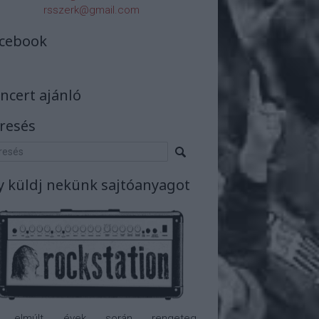
rsszerk@gmail.com
cebook
ncert ajánló
resés
y küldj nekünk sajtóanyagot
 elmúlt évek során rengeteg