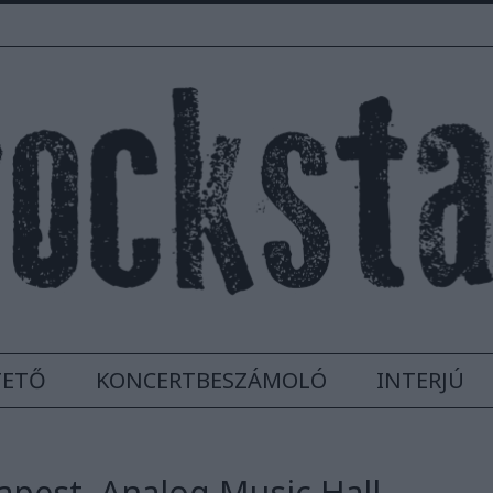
TETŐ
KONCERTBESZÁMOLÓ
INTERJÚ
apest, Analog Music Hall,