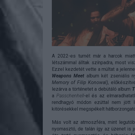
A 2022-es turnét már a harcok miatt
létszámmal álltak színpadra, most vi
Ezzel kezdetét vette a múltat a jelen
Weapons Meet
album két zseniális n
Memory of Filip Konowal)
, előkészítv
lezárva a történetet a debütáló album
T
a
Passchenhell
-el és az elmaradhatatl
rendhagyó módon ezúttal nem jött
kitörésekkel megspékelt hátborzongató
Más volt az atmoszféra, mint legutób
nyomasztó, de talán így az üzenet is j