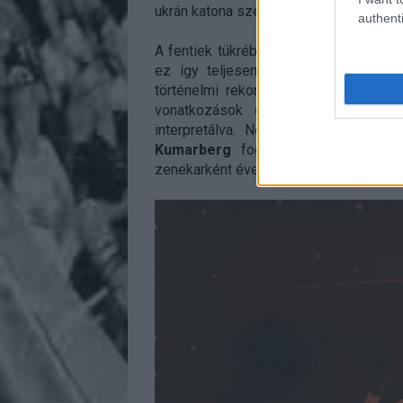
ukrán katona személyes beszámolóin ker
authenti
A fentiek tükrében nyilván senki nem 
ez így teljesen rendben is van. Gyak
történelmi rekonstrukciót kaptunk a
vonatkozások említésével. Mindezt
interpretálva. Nem csupán azért, m
Kumarberg
foglalkozását tekintve 
zenekarként évek óta saját bőrükön tapa