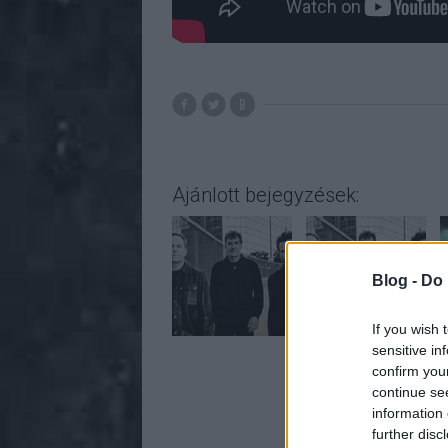
Ajánlott bejegyzések:
Blog -
Do 
If you wish 
sensitive in
confirm you
continue se
A bejeg
information 
https://rockstatio
further disc