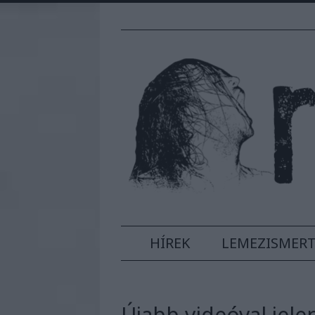
HÍREK
LEMEZISMER
Újabb videóval jele