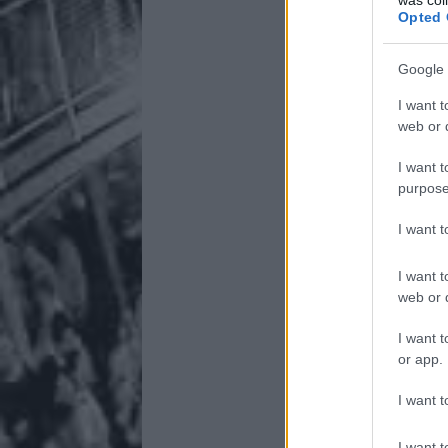
Opted 
Google 
I want t
web or d
I want t
purpose
I want 
I want t
web or d
I want t
or app.
I want t
I want t