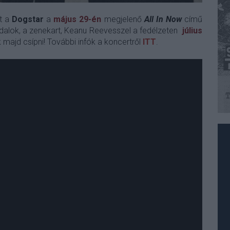
t a
Dogstar
a
május 29-én
megjelenő
All In Now
című
dalok, a zenekart, Keanu Reevesszel a fedélzeten
július
 majd csípni! További infók a koncertről
ITT
.