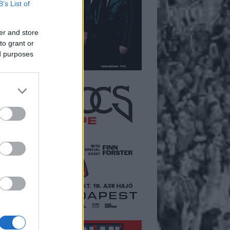
B’s List of
er and store
to grant or
ed purposes