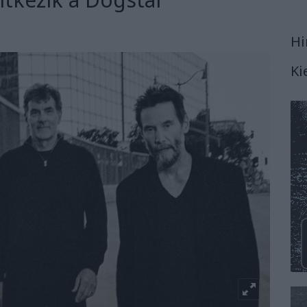
Hi
Ki