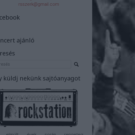
rsszerk@gmail.com
cebook
ncert ajánló
resés
y küldj nekünk sajtóanyagot
 elmúlt évek során rengeteg