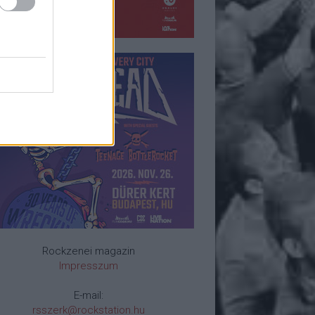
Rockzenei magazin
Impresszum
E-mail:
rsszerk@rockstation.hu