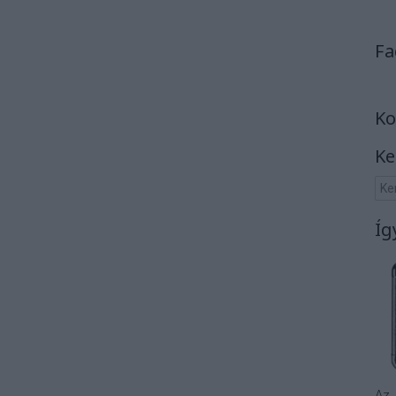
Fa
Ko
Ke
Íg
Az