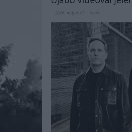
2026. május 09.
-
KoaX