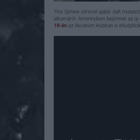
This Sphere
címmel újabb dalt mutatot
albumáról. Amennyiben bejönnek az új 
18-án
az Akvárium klubban is eltudjátok