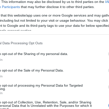
. This information may also be disclosed by us to third parties on the
IA
Participants
that may further disclose it to other third parties.
Kommentek:
 that this website/app uses one or more Google services and may gath
telmében felhasználói tartalomnak minősülnek, értük a
szolgáltatás
including but not limited to your visit or usage behaviour. You may click 
 nem vállal, azokat nem ellenőrzi. Kifogás esetén forduljon a blog
sználási feltételekben
és az
adatvédelmi tájékoztatóban
.
 to Google and its third-party tags to use your data for below specifi
ogle consent section.
l Data Processing Opt Outs
o opt-out of the Sharing of my personal data.
álj
! ‐
Belépés Facebookkal
In
o opt-out of the Sale of my Personal Data.
In
to opt-out of processing my Personal Data for Targeted
ing.
In
o opt-out of Collection, Use, Retention, Sale, and/or Sharing
ersonal Data that Is Unrelated with the Purposes for which it
lected.