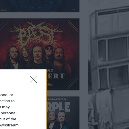
sonal or
ection to
ou may
 personal
out of the
 downstream