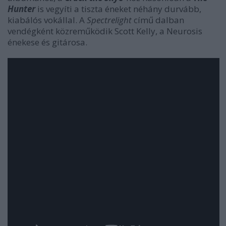
Hunter
is vegyíti a tiszta éneket néhány durvább,
kiabálós vokállal. A
Spectrelight
című dalban
vendégként közreműködik Scott Kelly, a Neurosis
énekese és gitárosa.