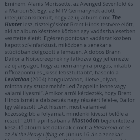
Eminem, Alanis Morissette, az Avenged Sevenfold és
a Maroon 5). Egy, az MTV Germanynek adott
interjúban kiderült, hogy az új album címe
The
Hunter
lesz, tisztelgésként Brent Hinds testvére előtt,
aki az album készítése közben egy vadászbalesetben
vesztette életét. Egészen pontosan vadászat közben
kapott szívinfarktust, miközben a zenekar a
stúdióban dolgozott a lemezen. A dobos Brann
Dailor a Noisecreepnek nyilatkozva úgy jellemezte
az új anyagot, hogy az nem annyira progos, inkább
riffközpontú és „kissé letisztultabb”, hasonló a
Leviathan
(2004) hangulatához, illetve „olyan,
mintha egy szupernehéz Led Zeppelin lenne vagy
valami ilyesmi”. Amikor arról kérdezték, hogy Brent
Hinds ismét a dalszerzés nagy részéért felel-e, Dailor
így válaszolt: „Azt hiszem, most valamivel
közösségibb a folyamat, mindenki kiveszi belőle a
részét.” 2011 áprilisában a
Mastodon
bejelentette a
készülő album két dalának címét: a
Blasteroid
-ot és
az
All the Heavy Lifting
-et. Június 16-án a zenekar