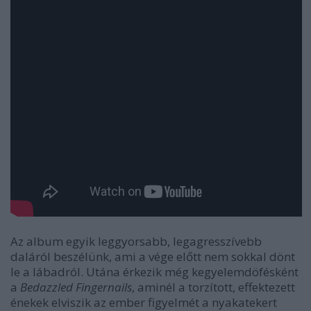
Az album egyik leggyorsabb, legagresszívebb
daláról beszélünk, ami a vége előtt nem sokkal dönt
le a lábadról. Utána érkezik még kegyelemdöfésként
a
Bedazzled Fingernails
, aminél a torzított, effektezett
énekek elviszik az ember figyelmét a nyakatekert