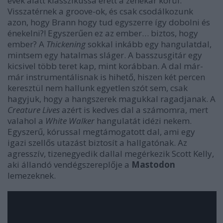
évek alatt klasszikussá érett a zenekar körül.
Visszatérnek a groove-ok, és csak csodálkozunk
azon, hogy Brann hogy tud egyszerre így dobolni és
énekelni?! Egyszerűen ez az ember… biztos, hogy
ember? A
Thickening
sokkal inkább egy hangulatdal,
mintsem egy hatalmas sláger. A basszusgitár egy
kicsivel több teret kap, mint korábban. A dal már-
már instrumentálisnak is hihető, hiszen két percen
keresztül nem hallunk egyetlen szót sem, csak
hagyjuk, hogy a hangszerek magukkal ragadjanak. A
Creature Lives
azért is kedves dal a számomra, mert
valahol a
White Walker
hangulatát idézi nekem.
Egyszerű, kórussal megtámogatott dal, ami egy
igazi szellős utazást biztosít a hallgatónak. Az
agresszív, tizenegyedik dallal megérkezik Scott Kelly,
aki állandó vendégszereplője a
Mastodon
lemezeknek.