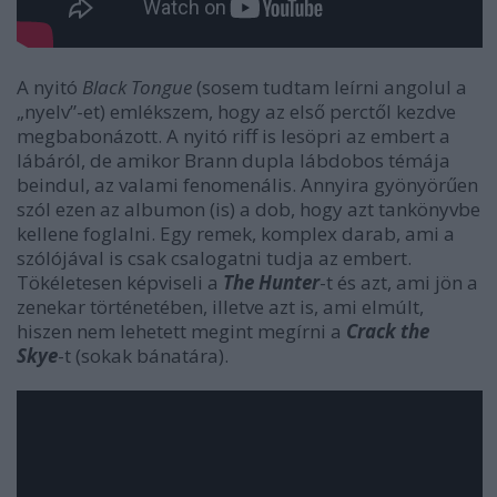
A nyitó
Black Tongue
(sosem tudtam leírni angolul a
„nyelv”-et) emlékszem, hogy az első perctől kezdve
megbabonázott. A nyitó riff is lesöpri az embert a
lábáról, de amikor Brann dupla lábdobos témája
beindul, az valami fenomenális. Annyira gyönyörűen
szól ezen az albumon (is) a dob, hogy azt tankönyvbe
kellene foglalni. Egy remek, komplex darab, ami a
szólójával is csak csalogatni tudja az embert.
Tökéletesen képviseli a
The Hunter
-t és azt, ami jön a
zenekar történetében, illetve azt is, ami elmúlt,
hiszen nem lehetett megint megírni a
Crack the
Skye
-t (sokak bánatára).