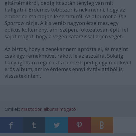
gitártémákról, pedig itt aztán tényleg van mit
hallgatni. Érdemes többször is nekimenni, hogy az
ember ne maradjon le semmiről. Az albumot a
The
Sparrow
zárja. A kis veréb nagyon érzelmes, egy
epikus költemény, ami szépen, fokozatosan építi fel
saját magát, hogy a végén katarzissal érjen véget.
Az biztos, hogy a zenekar nem aprózta el, és megint
csak egy remekművet rakott le az asztalra. Sokáig
hanyagoltam régen ezt a lemezt, pedig egy rendkívül
erős album, amire érdemes ennyi év távlatából is
visszatekinteni.
Címkék:
mastodon
albumsimogató