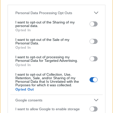
third parties.
van. Talán azért, mert bizonyos részeknél van egy
kozmikus, misztikus hangulata az egésznek, közben
Please note that this website/app uses one or more Google
Personal Data Processing Opt Outs
pedig egy mérhetetlenül egyszerű szerzemény. A
services and may gather and store information including but
Blasteroid
pszichedelikus, szinte sci-fi hangulatú dal,
not limited to your visit or usage behaviour. You may click to
I want to opt-out of the Sharing of my
personal data.
furcsa szövegekkel. Zeneileg játékosabb, kevésbé
grant or deny consent to Google and its third-party tags to
Opted In
súlyos, inkább experimentális. Kimondottan beteg
use your data for below specified purposes in below Google
hatást kelt benne, amikor Brent a mikrofon mögött
consent section.
I want to opt-out of the Sale of my
Personal Data.
„megőrül”. Az ilyen dalok azok, amik a jövőben
Opted In
nagyon fognak hiányozni egy-egy
Mastodon
koncerten. Ahogy újra elővettem ezt a lemezt, a
I want to opt-out of processing my
Stargasm
volt az egyik olyan dal, ami „új felfedezés”
Personal Data for Targeted Advertising.
Opted In
lett. Régen csak úgy meghallgattam, de most a
rengeteg space-echo effekt között találtam egy olyan
I want to opt-out of Collection, Use,
hangulatot, Brent énekét, ami korábban sosem
Retention, Sale, and/or Sharing of my
Personal Data that Is Unrelated with the
tudott ennyire megfogni. Ez egy dallamos
Purposes for which it was collected.
mestermű, amit nagyon sajnálok, hogy korábban
Opted Out
nem hallottam többet élőben. Olyan sampleres
megoldások vannak a dalban, amikre korábban fel
Google consents
sem figyeltem. Emiatt egy teljesen új világ nyílt ki
I want to allow Google to enable storage
előttem. Az
Octopus Has No Friends
régen is a címe