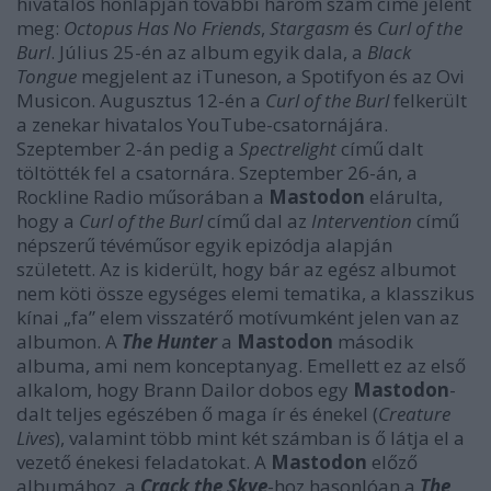
hivatalos honlapján további három szám címe jelent
meg:
Octopus Has No Friends
,
Stargasm
és
Curl of the
Burl
. Július 25-én az album egyik dala, a
Black
Tongue
megjelent az iTuneson, a Spotifyon és az Ovi
Musicon. Augusztus 12-én a
Curl of the Burl
felkerült
a zenekar hivatalos YouTube-csatornájára.
Szeptember 2-án pedig a
Spectrelight
című dalt
töltötték fel a csatornára. Szeptember 26-án, a
Rockline Radio műsorában a
Mastodon
elárulta,
hogy a
Curl of the Burl
című dal az
Intervention
című
népszerű tévéműsor egyik epizódja alapján
született. Az is kiderült, hogy bár az egész albumot
nem köti össze egységes elemi tematika, a klasszikus
kínai „fa” elem visszatérő motívumként jelen van az
albumon. A
The Hunter
a
Mastodon
második
albuma, ami nem konceptanyag. Emellett ez az első
alkalom, hogy Brann Dailor dobos egy
Mastodon
-
dalt teljes egészében ő maga ír és énekel (
Creature
Lives
), valamint több mint két számban is ő látja el a
vezető énekesi feladatokat. A
Mastodon
előző
albumához, a
Crack the Skye
-hoz hasonlóan a
The