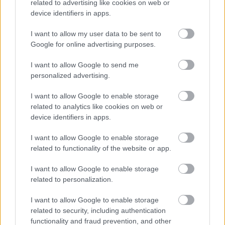
related to advertising like cookies on web or
miatt maradt meg az emlékezetemben. Visszatérés a
device identifiers in apps.
technikásabb, progosabb vonalhoz. Összetettebb
ritmusok, agresszívebb riffek. A cím ellenére elég
I want to allow my user data to be sent to
sötét és feszült hangulat uralkodik a dalban. Őt
Google for online advertising purposes.
követi az
All the Heavy Lifting
. Egy motivációs, már-
már pozitív üzenetű dal. Arról szól, hogy magadnak
I want to allow Google to send me
kell megküzdened a dolgaiddal. Azért ebben is
personalized advertising.
vannak olyan gitáros részek, amik meg tudják
izzasztani az embert. Érdemes figyelni, hogy mit és
I want to allow Google to enable storage
hogyan is játszanak, noha Troy hangja könnyen
related to analytics like cookies on web or
elterelheti az ember figyelmét. Az album címadó
device identifiers in apps.
dala az érzelmi csúcspontja a lemeznek.
I want to allow Google to enable storage
Melankolikus, visszafogott, nagyon személyes.
related to functionality of the website or app.
Benne van az az igazi Hinds-féle gitárstílus, ami
részben naggyá tette a zenekart. Ez is könnyedén
I want to allow Google to enable storage
lehet egy olyan dal, gitártémával, ami a
Crack the
related to personalization.
Skye
-ról maradt le, akár csak a
Cold Dark Place
dalai,
amelyek noha nem a legendás prog albumra
I want to allow Google to enable storage
készültek, de az alapgondolatok akörül
related to security, including authentication
fogalmazódtak meg.
functionality and fraud prevention, and other