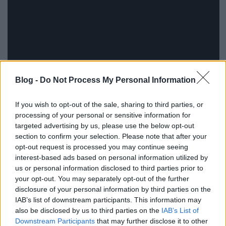
Blog -
Do Not Process My Personal Information
If you wish to opt-out of the sale, sharing to third parties, or
processing of your personal or sensitive information for
targeted advertising by us, please use the below opt-out
section to confirm your selection. Please note that after your
opt-out request is processed you may continue seeing
interest-based ads based on personal information utilized by
A
Curl of the Burl
az én egyik kedvenc dalom.
us or personal information disclosed to third parties prior to
Imádom, ahogy Brent énekli a nyitó sorokat, a
your opt-out. You may separately opt-out of the further
dalban hallható riff pedig egyszerű, de nagyszerű!
disclosure of your personal information by third parties on the
Elcsépelt duma, de annyira igaz. A refrén annyira
IAB’s list of downstream participants. This information may
fülbemászó, hogy utána nagyon nehéz a
also be disclosed by us to third parties on the
IAB’s List of
hallójáratokból kipucolni. Egyszerűen nem tudom
Downstream Participants
that may further disclose it to other
megmondani, mitől, de ez a dal a legjobbak között