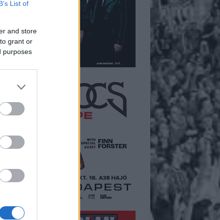
B’s List of
er and store
to grant or
ed purposes