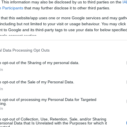
n.blog.hu/api/trackback/id/19098509
. This information may also be disclosed by us to third parties on the
IA
Participants
that may further disclose it to other third parties.
Kommentek:
 that this website/app uses one or more Google services and may gath
including but not limited to your visit or usage behaviour. You may click 
telmében felhasználói tartalomnak minősülnek, értük a
szolgáltatás
 nem vállal, azokat nem ellenőrzi. Kifogás esetén forduljon a blog
 to Google and its third-party tags to use your data for below specifi
sználási feltételekben
és az
adatvédelmi tájékoztatóban
.
ogle consent section.
l Data Processing Opt Outs
o opt-out of the Sharing of my personal data.
In
álj
! ‐
Belépés Facebookkal
o opt-out of the Sale of my Personal Data.
In
to opt-out of processing my Personal Data for Targeted
ing.
In
o opt-out of Collection, Use, Retention, Sale, and/or Sharing
ersonal Data that Is Unrelated with the Purposes for which it
lected.