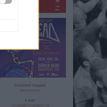
Rockzenei magazin
Impresszum
E-mail:
rsszerk@rockstation.hu