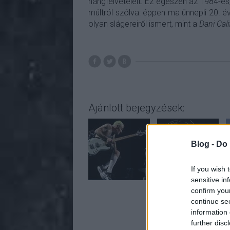
hangfelvételeit. Ez egészen az 1984-es,
múltról szólva: éppen ma ünnepli 20. é
olyan slágereiről ismert, mint a
Dani Cali
Ajánlott bejegyzések:
Blog -
Do 
If you wish 
sensitive in
confirm you
continue se
information 
A bejeg
further disc