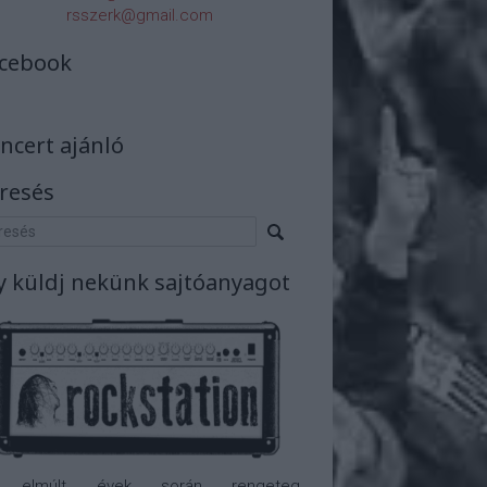
rsszerk@gmail.com
cebook
ncert ajánló
resés
y küldj nekünk sajtóanyagot
 elmúlt évek során rengeteg