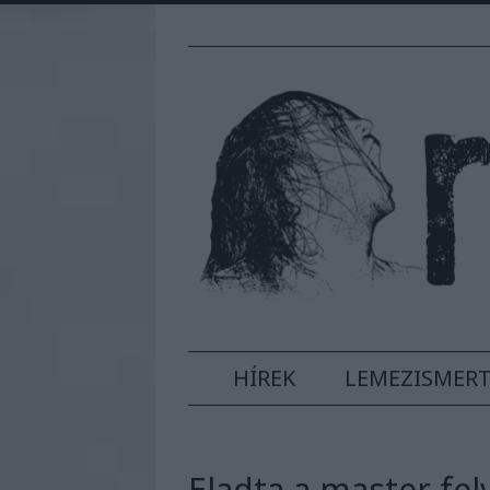
HÍREK
LEMEZISMER
Eladta a master fel