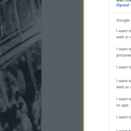
Opted 
Google 
I want t
web or d
I want t
purpose
I want 
I want t
web or d
I want t
or app.
I want t
I want t