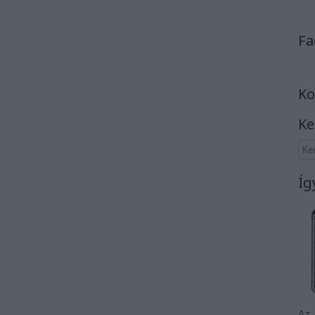
Fa
Ko
Ke
Íg
Az