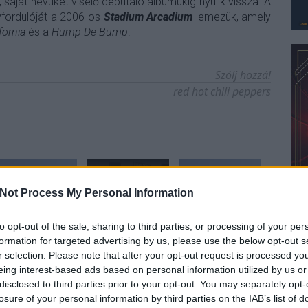
 saját nevüket viselő debütáló albumukig nyúlik vissza. A
vfordulóját a 2006-os
Stadium Arcadium
lemezük, amely
fornia
és a
Hump De Bump
.
Szólj hozzá!
red hot chili peppers
Not Process My Personal Information
to opt-out of the sale, sharing to third parties, or processing of your per
formation for targeted advertising by us, please use the below opt-out s
r selection. Please note that after your opt-out request is processed y
eing interest-based ads based on personal information utilized by us or
disclosed to third parties prior to your opt-out. You may separately opt-
yzés trackback címe:
losure of your personal information by third parties on the IAB’s list of