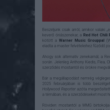
Beszéljünk csak arról, amikor valaki „
keverő óriászenekar, a
Red Hot Chili
kötött a
Warner Music Grouppal
(W
eladta a master felvételeihez fűződő jog
Ahogy sok alternatív zenekarnál, a Red
során. Jelenleg Anthony Kiedis, Flea, 
szerződés mostantól és örökre megválto
Bár a megállapodást nemrég véglegesít
2025 februárjában is több beszélget
Hollywood Reporter
azóta megerősítette
a témában, és a szerződéseket most hiv
Röviden: mostantól a WMG birtokolja 