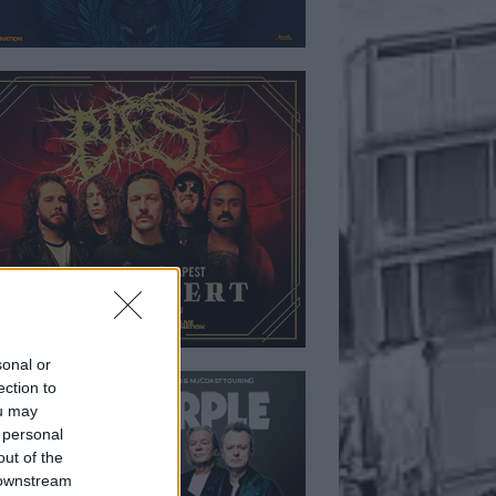
sonal or
ection to
ou may
 personal
out of the
 downstream