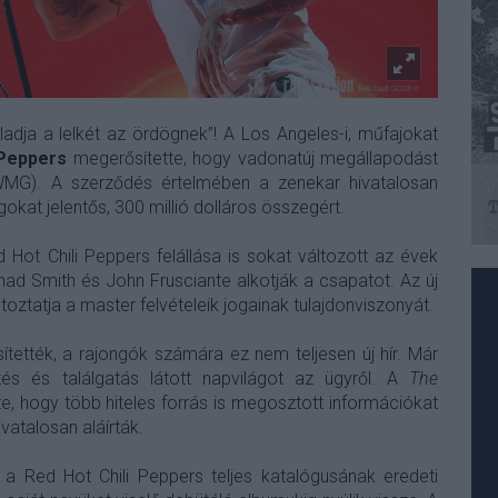
eladja a lelkét az ördögnek”! A Los Angeles-i, műfajokat
 Peppers
megerősítette, hogy vadonatúj megállapodást
MG). A szerződés értelmében a zenekar hivatalosan
okat jelentős, 300 millió dolláros összegért.
 Hot Chili Peppers felállása is sokat változott az évek
Chad Smith és John Frusciante alkotják a csapatot. Az új
ztatja a master felvételeik jogainak tulajdonviszonyát.
ették, a rajongók számára ez nem teljesen új hír. Már
és és találgatás látott napvilágot az ügyről. A
The
, hogy több hiteles forrás is megosztott információkat
atalosan aláírták.
a Red Hot Chili Peppers teljes katalógusának eredeti