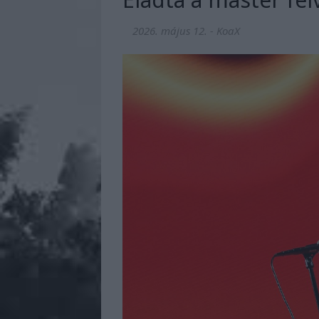
2026. május 12.
-
KoaX