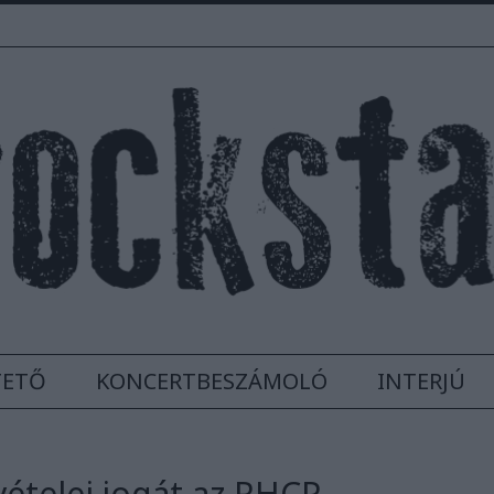
TETŐ
KONCERTBESZÁMOLÓ
INTERJÚ
vételei jogát az RHCP