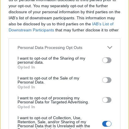
kísérleteztek, ami frissebb és agresszívebb
your opt-out. You may separately opt-out of the further
megszólalást ad az új daloknak.
disclosure of your personal information by third parties on the
IAB’s list of downstream participants. This information may
A banda az elmúlt év első felében a
The Poison
20.
also be disclosed by us to third parties on the
IAB’s List of
évfordulóját ünnepelte európai és észak-amerikai
Downstream Participants
that may further disclose it to other
turnékkal, valamint közös koncertekkel az
Trivium
third parties.
társaságában, akik szintén jubileumot ültek az
Ascendancy
album kapcsán.
Please note that this website/app uses one or more Google
Personal Data Processing Opt Outs
services and may gather and store information including but
A 2005-ben megjelent
The Poison
máig a
Bullet For
not limited to your visit or usage behaviour. You may click to
I want to opt-out of the Sharing of my
personal data.
My Valentine
legismertebb lemezének számít, és
grant or deny consent to Google and its third-party tags to
Opted In
komoly szerepet játszott abban, hogy a walesi
use your data for below specified purposes in below Google
metalcore csapat nemzetközi szinten is berobbanjon
consent section.
I want to opt-out of the Sale of my
Personal Data.
a köztudatba. Az új album megjelenésével a zenekar
Opted In
várhatóan ismét hosszabb turnéciklusba kezd majd,
amely akár másfél évig is eltarthat.
I want to opt-out of processing my
Personal Data for Targeted Advertising.
Opted In
I want to opt-out of Collection, Use,
Retention, Sale, and/or Sharing of my
Personal Data that Is Unrelated with the
Címkék:
bullet for my valentine