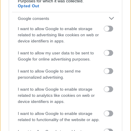
Purposes for which it was collected.
Opted Out
Google consents
Ajánlott bejegyzések:
I want to allow Google to enable storage
related to advertising like cookies on web or
device identifiers in apps.
Lassan elkészül az Orbit Culture
következő albuma
I want to allow my user data to be sent to
Google for online advertising purposes.
I want to allow Google to send me
A mi közelünkbe is eljut a Trivium és a
personalized advertising.
Bullet For My Valentine közös ünnepi
turnéja
I want to allow Google to enable storage
related to analytics like cookies on web or
device identifiers in apps.
A Rockmaratonra érkezik a nyáron a
I want to allow Google to enable storage
Bullet For My Valentine
related to functionality of the website or app.