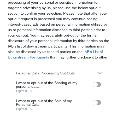
zenekar valódi tapasztalataiból az 1990-es évek
processing of your personal or sensitive information for
elejéről, különösen azokból az évekből, amikor még
targeted advertising by us, please use the below opt-out
egy furgonnal turnéztak, mielőtt berobbantak volna
section to confirm your selection. Please note that after your
az áttörést hozó 1994-es
Dookie
albummal. A
opt-out request is processed you may continue seeing
zenekar tagjai a filmben is feltűnnek, és
interest-based ads based on personal information utilized by
producerként is közreműködnek.
us or personal information disclosed to third parties prior to
your opt-out. You may separately opt-out of the further
disclosure of your personal information by third parties on the
IAB’s list of downstream participants. This information may
also be disclosed by us to third parties on the
IAB’s List of
Downstream Participants
that may further disclose it to other
third parties.
Please note that this website/app uses one or more Google
Personal Data Processing Opt Outs
services and may gather and store information including but
not limited to your visit or usage behaviour. You may click to
I want to opt-out of the Sharing of my
personal data.
grant or deny consent to Google and its third-party tags to
Opted In
use your data for below specified purposes in below Google
consent section.
I want to opt-out of the Sale of my
Personal Data.
Opted In