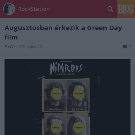
RockStation
Augusztusban érkezik a Green Day
film
KoaX
•
2026. május 13.
0