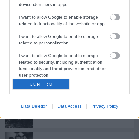
device identifiers in apps.
Hamarosan a mozikban a Nimrods
I want to allow Google to enable storage
related to functionality of the website or app.
I want to allow Google to enable storage
related to personalization.
Bruce Dickinson vendégeskedett Billie
Joe Armstrong feldolgozás-zenekaránál
I want to allow Google to enable storage
related to security, including authentication
functionality and fraud prevention, and other
user protection.
Csupa újdonság a Green Day-től!
CONFIRM
Data Deletion
Data Access
Privacy Policy
Fényesen ragyog a Green Day csillaga