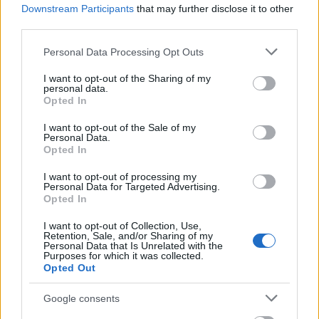
Downstream Participants
that may further disclose it to other
third parties.
Please note that this website/app uses one or more Google
Personal Data Processing Opt Outs
services and may gather and store information including but
not limited to your visit or usage behaviour. You may click to
I want to opt-out of the Sharing of my
personal data.
grant or deny consent to Google and its third-party tags to
Opted In
use your data for below specified purposes in below Google
David Byrne karrierje a Talking Heads alapítójaként
consent section.
I want to opt-out of the Sale of my
indult, de a zenekar feloszlása után szólóelőadóként
Personal Data.
Opted In
is legendás pályát futott be, dalai színes lenyomatai
kreatív, folyton kavargó elméjének. Ilyen a tavaly
I want to opt-out of processing my
megjelent "Who Is The Sky?" című új lemeze is,
Personal Data for Targeted Advertising.
Opted In
amely tele van vidám és filmszerű pillanatokkal.
I want to opt-out of Collection, Use,
További újdonság, hogy a Penguin Press
Retention, Sale, and/or Sharing of my
bejelentette, hogy kiadja David Byrne "SLEEPING
Personal Data that Is Unrelated with the
Purposes for which it was collected.
BEAUTIES: Why Good Ideas Go Dormant and How
Opted Out
They Wake Up" című könyvét, mely egy ragyogó és
inspiráló elemzés arról, hogyan merülnek feledésbe
Google consents
a művészetek és a tudományok terén elért áttörő