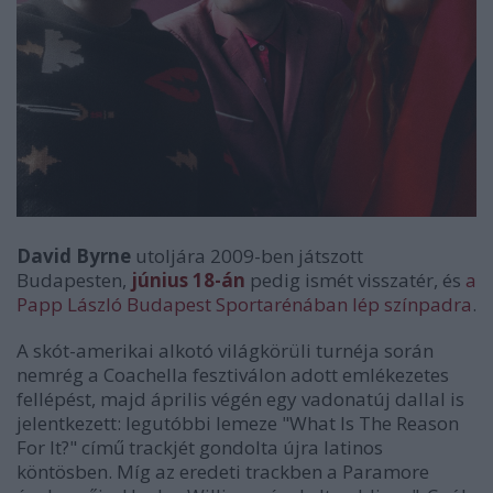
David Byrne
utoljára 2009-ben játszott
Budapesten,
június 18-án
pedig ismét visszatér, és
a
Papp László Budapest Sportarénában lép színpadra
.
A skót-amerikai alkotó világkörüli turnéja során
nemrég a Coachella fesztiválon adott emlékezetes
fellépést, majd április végén egy vadonatúj dallal is
jelentkezett: legutóbbi lemeze "What Is The Reason
For It?" című trackjét gondolta újra latinos
köntösben. Míg az eredeti trackben a Paramore