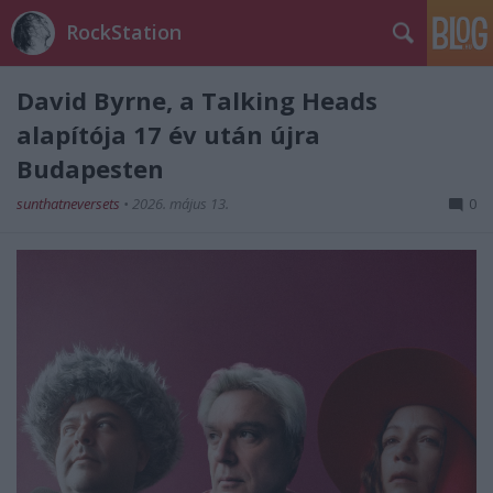
RockStation
David Byrne, a Talking Heads
alapítója 17 év után újra
Budapesten
sunthatneversets
•
2026. május 13.
0