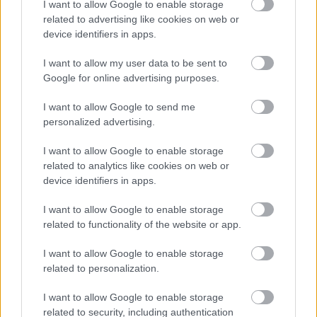
eredmények, és hogyan fedezik fel őket újra. A kötet
I want to allow Google to enable storage
related to advertising like cookies on web or
2026 októberében lát napvilágot keménykötéses,
device identifiers in apps.
hangoskönyv és e-könyv formában.
I want to allow my user data to be sent to
A Matador Records gondozásában érkezett "Who Is
Google for online advertising purposes.
the Sky?" Byrne első albuma a 2018-as, nagy sikert
aratott "American Utopia" óta, amelyből sikeres
I want to allow Google to send me
Broadway-musical és HBO-film is készült. A lemez
personalized advertising.
producere a Grammy-díjas Kid Harpoon (Harry
Styles, Miley Cyrus) volt, a 12 dal hangszerelését
I want to allow Google to enable storage
pedig a New York-i Ghost Train Orchestra
related to analytics like cookies on web or
kamarazenekar tagjai végezték. A vendégművészek
device identifiers in apps.
között szerepel Hayley Williams mellett St. Vincent és
a The Smile dobosa, Tom Skinner is.
I want to allow Google to enable storage
related to functionality of the website or app.
I want to allow Google to enable storage
related to personalization.
Címkék:
david byrne
I want to allow Google to enable storage
related to security, including authentication