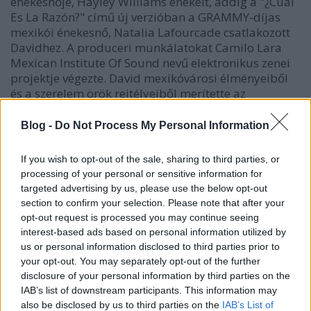
énekesnője, Hayley Williams énekelt, addig a "¿Cuál
Es La Razón?" című új verzióban a GRAMMY-díjas
mexikói énekesnő, Natalia Lafourcade csatlakozott
Davidhez. A produceri munkálatokat Camilo Lara
Mexican Institute Of Sound nevű elektronikus zenei
projektje végezte. David mexikóvárosi élményeiből
és a szerelem örök rejtélyeiből merítette az
inspirációt a felvételhez, mellyel egy időben egy
mexikói turnét is beharangozott.
Blog -
Do Not Process My Personal Information
If you wish to opt-out of the sale, sharing to third parties, or
processing of your personal or sensitive information for
targeted advertising by us, please use the below opt-out
section to confirm your selection. Please note that after your
opt-out request is processed you may continue seeing
interest-based ads based on personal information utilized by
us or personal information disclosed to third parties prior to
your opt-out. You may separately opt-out of the further
disclosure of your personal information by third parties on the
IAB’s list of downstream participants. This information may
also be disclosed by us to third parties on the
IAB’s List of