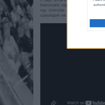
authenti
bluesosabb vagy rockosabb dalokról.
egy örömóda az emberiséghez. Nagyo
szükségünk van. Pont amire Mike Ness