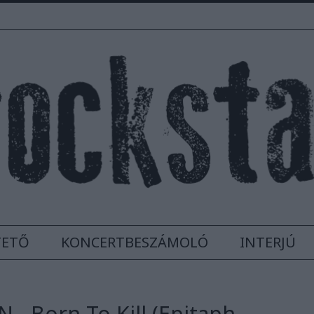
TETŐ
KONCERTBESZÁMOLÓ
INTERJÚ
- Born To Kill (Epitaph