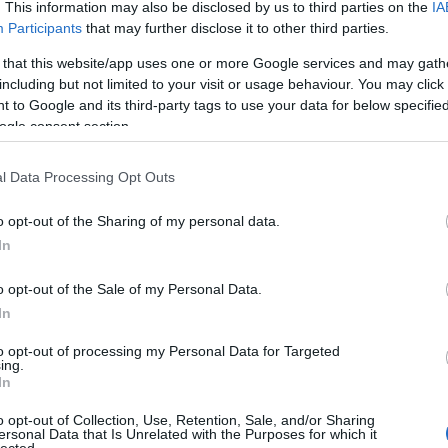
. This information may also be disclosed by us to third parties on the
IA
Participants
that may further disclose it to other third parties.
 that this website/app uses one or more Google services and may gath
including but not limited to your visit or usage behaviour. You may click 
atalmas öröm hallani az öreget, amint hol pózba vágva,
 to Google and its third-party tags to use your data for below specifi
 találja fel magát újra, de frissnek hat, és szórakoztat.
ogle consent section.
sit túltolt, country orientáltabb Sex, Love... vagy Hard
l Data Processing Opt Outs
o opt-out of the Sharing of my personal data.
In
o opt-out of the Sale of my Personal Data.
In
to opt-out of processing my Personal Data for Targeted
ing.
In
o opt-out of Collection, Use, Retention, Sale, and/or Sharing
ersonal Data that Is Unrelated with the Purposes for which it
lected.