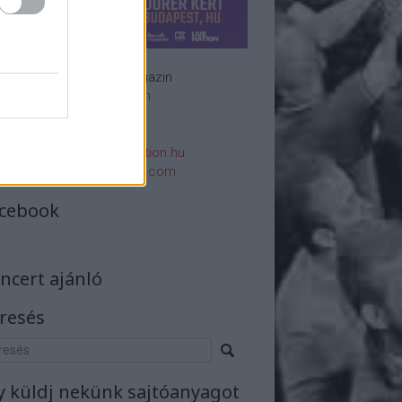
Rockzenei magazin
Impresszum
E-mail:
rsszerk@rockstation.hu
rsszerk@gmail.com
cebook
ncert ajánló
resés
y küldj nekünk sajtóanyagot