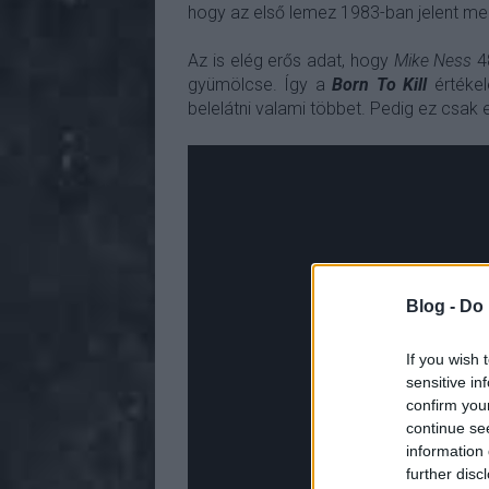
hogy az első lemez 1983-ban jelent me
Az is elég erős adat, hogy
Mike Ness
48
gyümölcse. Így a
Born To Kill
értékel
belelátni valami többet. Pedig ez csak
Blog -
Do 
If you wish 
sensitive in
confirm you
continue se
information 
further disc