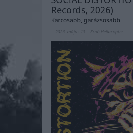
Records, 2026)
Karcosabb, garázsosabb
2026. május 13.
-
Ernő Hellacopter