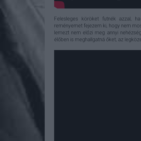
Felesleges köröket futnék azzal, 
reményemet fejezem ki, hogy nem most 
lemezt nem előzi meg annyi nehézsé
élőben is meghallgatná őket, az legköz