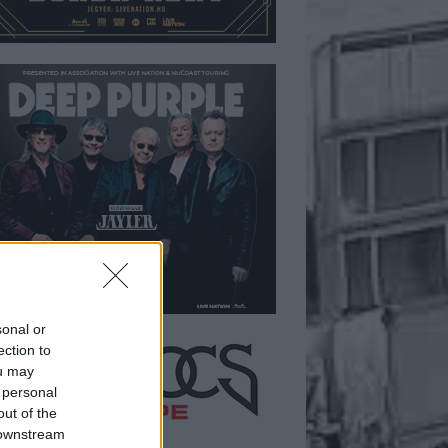
sonal or
ection to
ou may
 personal
out of the
 downstream