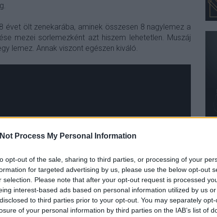
g.
 évet ölt zenekarába, aminek összesen 8 nagylemez a
ése mezei sorlemezként azt hiszem lehetetlen. Muszáj
 egy lemez. Annak viszont egészen kiváló.
Not Process My Personal Information
to opt-out of the sale, sharing to third parties, or processing of your per
formation for targeted advertising by us, please use the below opt-out s
r selection. Please note that after your opt-out request is processed y
eing interest-based ads based on personal information utilized by us or
disclosed to third parties prior to your opt-out. You may separately opt-
losure of your personal information by third parties on the IAB’s list of