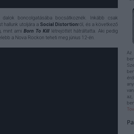
ha dalok boncolgatásába bocsátkoznék. Inkább csak
hallunk utoljára a
Social Distortion
ról, és a következő
g, mint ami
Born To Kill
létrejöttét hátráltatta. Aki pedig
elebb a Nova Rockon teheti meg június 12-én.
Az
bem
Sze
be
érd
any
van
az,
bem
Tov
Pa