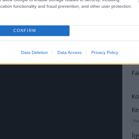
cation functionality and fraud prevention, and other user protection.
 Erős refrének és fülbemászó dallamok. Persze ez nem
n nem. De reménnyel teli, és aktuális. Pont amire
nek szüksége van.
CONFIRM
Data Deletion
Data Access
Privacy Policy
Fa
Ko
Ke
Íg