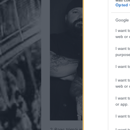
Opted 
Google 
I want t
web or d
I want t
purpose
I want 
I want t
web or d
I want t
or app.
I want t
2 Bags
témái is sokkal változatosabb
I want t