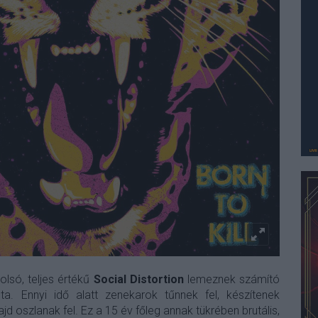
olsó, teljes értékű
Social Distortion
lemeznek számító
a. Ennyi idő alatt zenekarok tűnnek fel, készítenek
 oszlanak fel. Ez a 15 év főleg annak tükrében brutális,