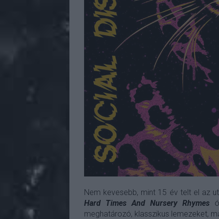
Nem kevesebb, mint 15 év telt el az ut
Hard Times And Nursery Rhymes
ót
meghatározó, klasszikus lemezeket, majd