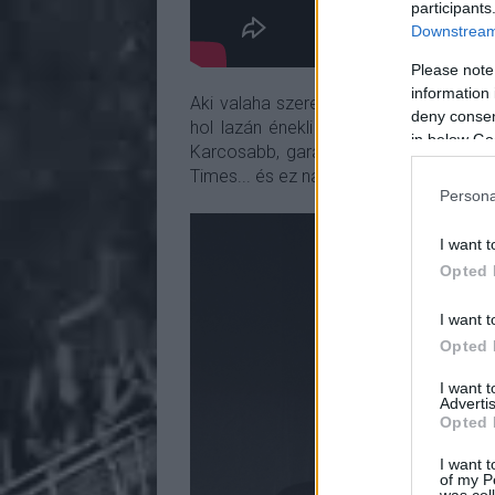
participants
Downstream 
Please note
information 
Aki valaha szerette a bandát, annak h
deny consent
hol lazán énekli élete történeteit. Nem
in below Go
Karcosabb, garázsosabb, mint a már kic
Times... és ez nagyon jól áll nekik.
Persona
I want t
Opted 
I want t
Opted 
I want 
Advertis
Opted 
I want t
of my P
was col