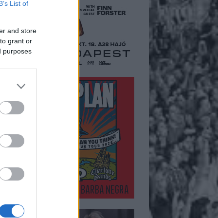
B’s List of
er and store
to grant or
ed purposes