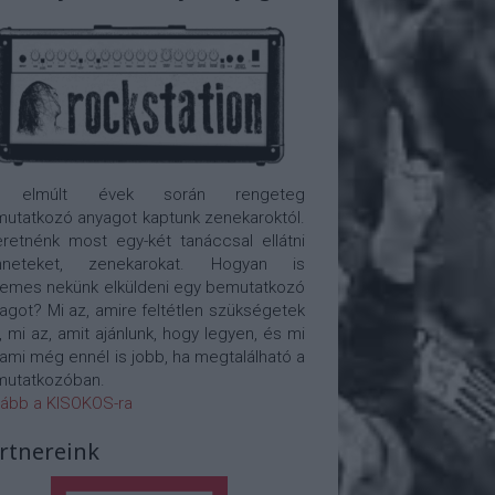
 elmúlt évek során rengeteg
utatkozó anyagot kaptunk zenekaroktól.
retnénk most egy-két tanáccsal ellátni
nneteket, zenekarokat. Hogyan is
emes nekünk elküldeni egy bemutatkozó
agot? Mi az, amire feltétlen szükségetek
, mi az, amit ajánlunk, hogy legyen, és mi
 ami még ennél is jobb, ha megtalálható a
utatkozóban.
ább a KISOKOS-ra
rtnereink