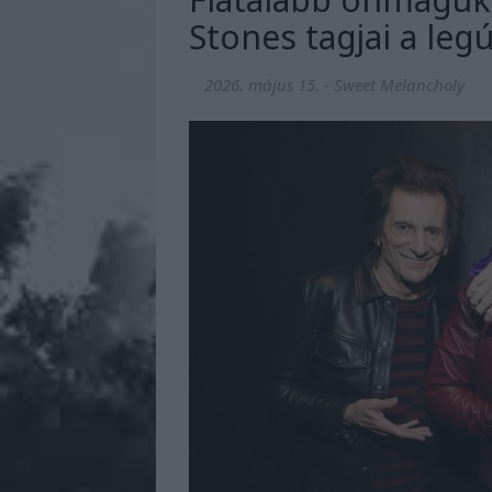
Stones tagjai a leg
2026. május 15.
-
Sweet Melancholy