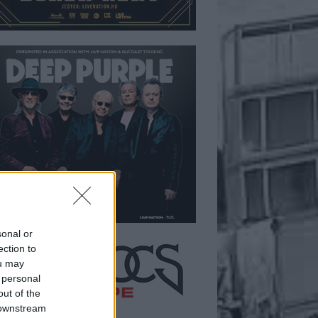
sonal or
ection to
ou may
 personal
out of the
 downstream