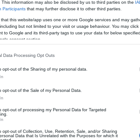
. This information may also be disclosed by us to third parties on the
IA
 vendégek működnek közre, mint Paul McCartney, Robert
Participants
that may further disclose it to other third parties.
n a néhai Charlie Watts dobolása is hallható lesz, még
maradt felvételeknek köszönhetően.
 that this website/app uses one or more Google services and may gath
including but not limited to your visit or usage behaviour. You may click 
 to Google and its third-party tags to use your data for below specifi
ogle consent section.
l Data Processing Opt Outs
o opt-out of the Sharing of my personal data.
In
o opt-out of the Sale of my Personal Data.
In
to opt-out of processing my Personal Data for Targeted
ing.
In
o opt-out of Collection, Use, Retention, Sale, and/or Sharing
ersonal Data that Is Unrelated with the Purposes for which it
lected.