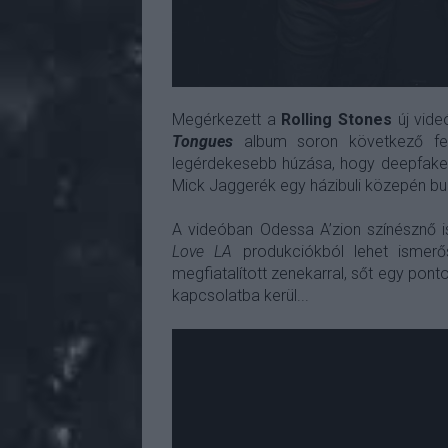
Megérkezett a
Rolling Stones
új vide
Tongues
album soron következő felv
legérdekesebb húzása, hogy deepfake te
Mick Jaggerék egy házibuli közepén bu
A videóban Odessa A’zion színésznő i
Love LA
produkciókból lehet ismerős
megfiatalított zenekarral, sőt egy pon
kapcsolatba kerül...