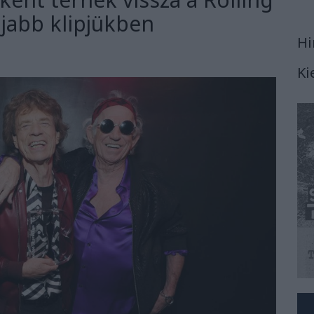
újabb klipjükben
Hi
Ki