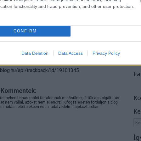
cation functionality and fraud prevention, and other user protection.
CONFIRM
Data Deletion
Data Access
Privacy Policy
yzés trackback címe:
n.blog.hu/api/trackback/id/19101345
Fa
Kommentek:
Ko
telmében felhasználói tartalomnak minősülnek, értük a
szolgáltatás
 nem vállal, azokat nem ellenőrzi. Kifogás esetén forduljon a blog
sználási feltételekben
és az
adatvédelmi tájékoztatóban
.
Ke
Íg