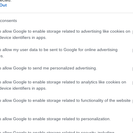
Out
consents
o allow Google to enable storage related to advertising like cookies on
evice identifiers in apps.
o allow my user data to be sent to Google for online advertising
s.
to allow Google to send me personalized advertising.
o allow Google to enable storage related to analytics like cookies on
evice identifiers in apps.
Szólj hozzá!
o allow Google to enable storage related to functionality of the website
rolling stones
o allow Google to enable storage related to personalization.
o allow Google to enable storage related to security, including