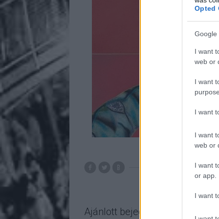
Opted 
Google 
I want t
web or d
I want t
purpose
I want 
I want t
web or d
I want t
or app.
I want t
Ajánlott bejegyzések:
I want t