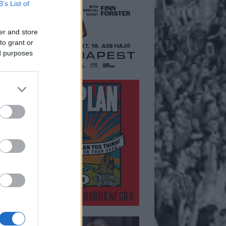
B’s List of
er and store
to grant or
ed purposes