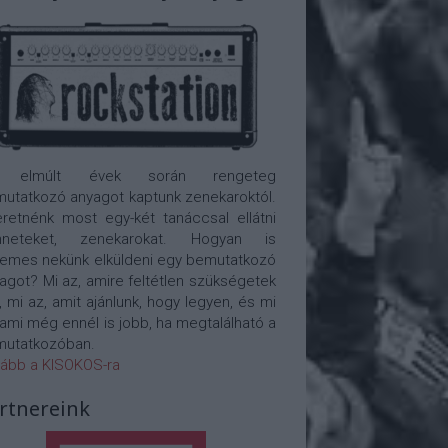
 elmúlt évek során rengeteg
utatkozó anyagot kaptunk zenekaroktól.
retnénk most egy-két tanáccsal ellátni
nneteket, zenekarokat. Hogyan is
emes nekünk elküldeni egy bemutatkozó
agot? Mi az, amire feltétlen szükségetek
, mi az, amit ajánlunk, hogy legyen, és mi
 ami még ennél is jobb, ha megtalálható a
utatkozóban.
ább a KISOKOS-ra
rtnereink