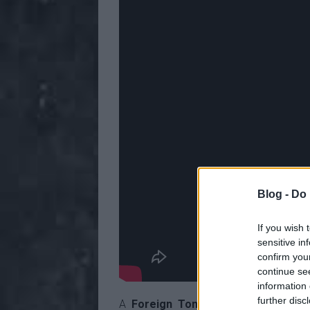
Blog -
Do 
If you wish 
sensitive in
confirm you
continue se
information 
further disc
A
Foreign Tongues
a 2023-as
Hac