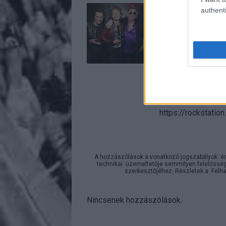
authenti
A bejeg
https://rockstatio
A hozzászólások a
vonatkozó jogszabályok
ér
technikai
üzemeltetője semmilyen felelősséget
szerkesztőjéhez. Részletek a
Felha
Nincsenek hozzászólások.