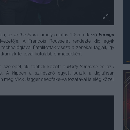
ója, az
In the Stars
, amely a július 10-én érkező
Foreign
ezetője. A Francois Rousselet rendezte klip egyik
chnológiával fiatalították vissza a zenekar tagjait, így
kkannak fel jóval fiatalabb önmagukként.
s szerepel, aki többek között a
Marty Supreme
és az
I
. A klipben a színésznő együtt bulizik a digitálisan
ton még Mick Jagger deepfake-változatával is elég közeli