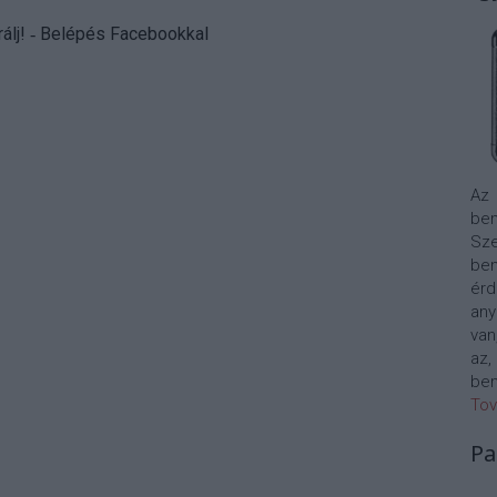
álj
! ‐
Belépés Facebookkal
Az
bem
Sze
be
érd
any
van
az,
bem
Tov
Pa