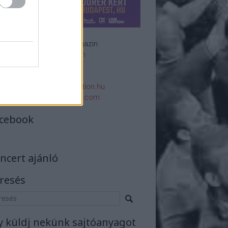
Rockzenei magazin
Impresszum
E-mail:
rsszerk@rockstation.hu
rsszerk@gmail.com
cebook
ncert ajánló
resés
y küldj nekünk sajtóanyagot