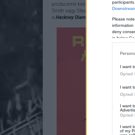
participants
producerrel készült. A lemezen olyan
Downstream 
Smith vagy Steve Winwood. Néhány dalo
a
Hackney Diamonds
sessionjeiből meg
Please note
information 
deny consent
in below Go
Persona
I want t
Opted 
I want t
Opted 
I want 
Advertis
Opted 
I want t
of my P
was col