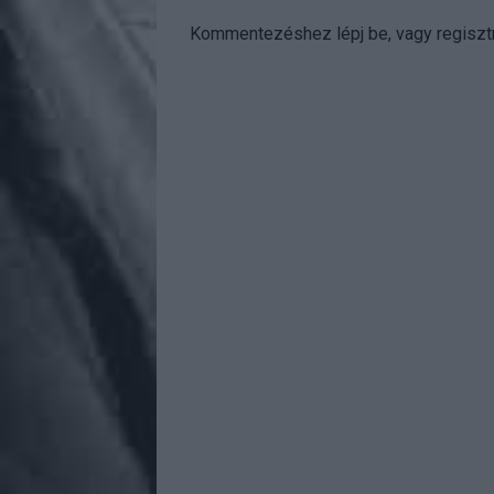
Kommentezéshez
lépj be
, vagy
regisztr