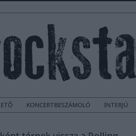
TETŐ
KONCERTBESZÁMOLÓ
INTERJÚ
ént térnek vissza a Rolling