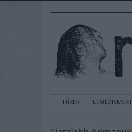
HÍREK
LEMEZISMER
Fiatalabb önmagukk