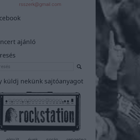
rsszerk@gmail.com
cebook
ncert ajánló
resés
y küldj nekünk sajtóanyagot
 elmúlt évek során rengeteg