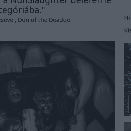
tegóriába."
Hi
sével, Don of the Deaddel
Ki