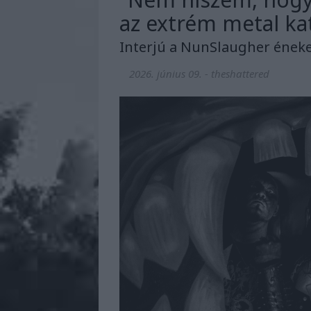
az extrém metal ka
Interjú a NunSlaugher éneke
2026. június 09.
-
theshattered