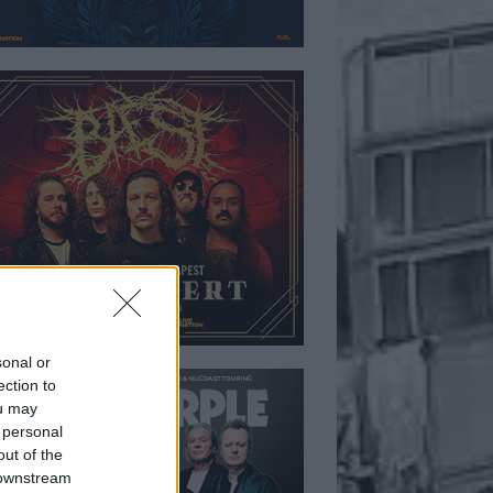
sonal or
ection to
ou may
 personal
out of the
 downstream