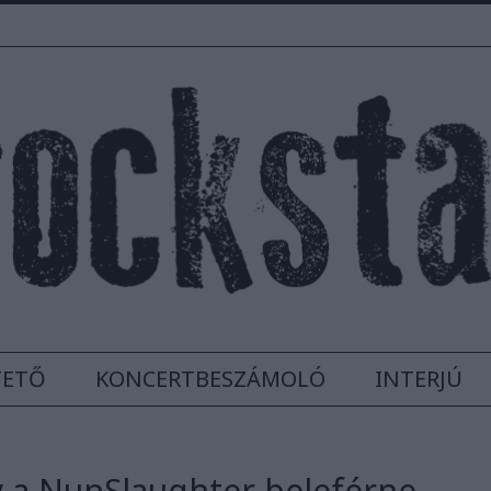
TETŐ
KONCERTBESZÁMOLÓ
INTERJÚ
 a NunSlaughter beleférne