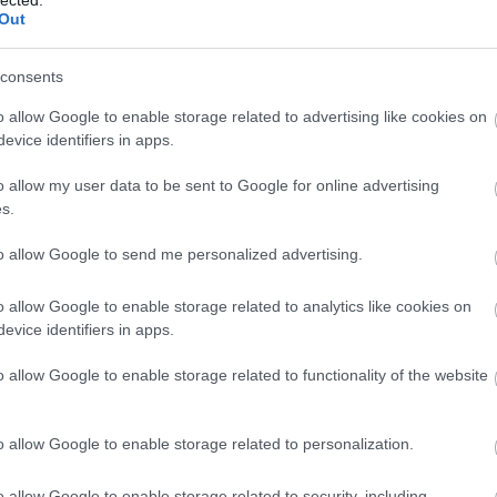
Out
consents
o allow Google to enable storage related to advertising like cookies on
evice identifiers in apps.
o allow my user data to be sent to Google for online advertising
s.
to allow Google to send me personalized advertising.
o allow Google to enable storage related to analytics like cookies on
evice identifiers in apps.
o allow Google to enable storage related to functionality of the website
 katalógusára, melyik album időszaka volt a
 szempontából?
o allow Google to enable storage related to personalization.
en nehéz volt elkészíteni. A dalokat 2” -es orsós
o allow Google to enable storage related to security, including