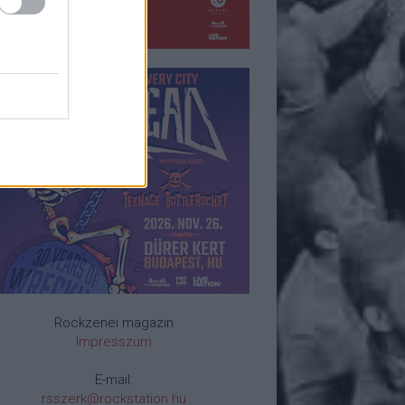
Rockzenei magazin
Impresszum
E-mail:
rsszerk@rockstation.hu