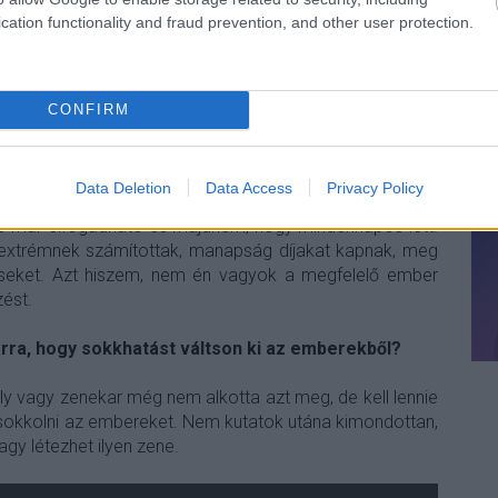
t a szalagokat elküldték a többiek nekem Hawaii-ra, ahol
cation functionality and fraud prevention, and other user protection.
eket. Majdnem egy évre rá kerültek vissza a szalagok
az egészet. Az a nagylemez két kiadón ment keresztül,
 évekbe telt, mire végre megjelent.
CONFIRM
z embereket sokkolni, mit jelent neked az extrém
Data Deletion
Data Access
Privacy Policy
 beleférne az extrém metal kategóriába. A zene sokat
zió már elfogadható és majdnem, hogy mindennapos lett.
 extrémnek számítottak, manapság díjakat kapnak, meg
seket. Azt hiszem, nem én vagyok a megfelelő ember
ést.
ra, hogy sokkhatást váltson ki az emberekből?
y vagy zenekar még nem alkotta azt meg, de kell lennie
sokkolni az embereket. Nem kutatok utána kimondottan,
agy létezhet ilyen zene.