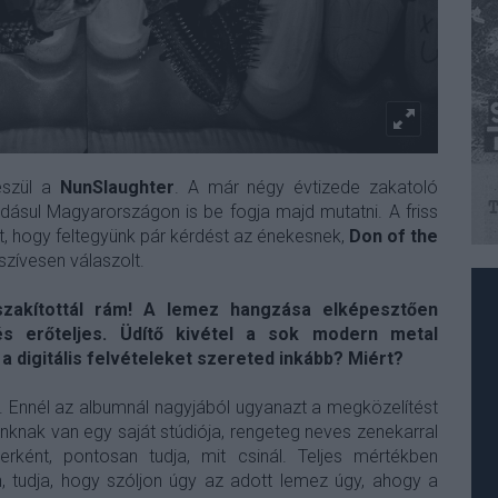
észül a
NunSlaughter
. A már négy évtizede zakatoló
adásul Magyarországon is be fogja majd mutatni. A friss
t, hogy feltegyünk pár kérdést az énekesnek,
Don of the
szívesen válaszolt.
zakítottál rám!
A lemez hangzása elképesztően
és erőteljes. Üdítő kivétel a sok modern metal
a digitális felvételeket szereted inkább? Miért?
 Ennél az albumnál nagyjából ugyanazt a megközelítést
unknak van egy saját stúdiója, rengeteg neves zenekarral
ként, pontosan tudja, mit csinál. Teljes mértékben
tudja, hogy szóljon úgy az adott lemez úgy, ahogy a