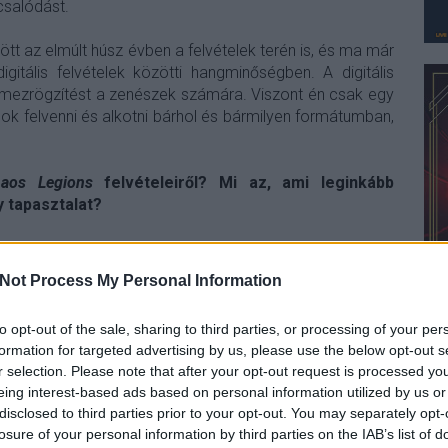
csalódást.
dött az elmúlt húsz évben a felvételek terén is, és ma már
itális felvételek közötti hangminőségben. A digitális
emezrögzítést a zenészek számára. Viszont én csak egy
ok felvenni és alkotni bárhol és bármilyen formátumban,
haos Legions
felvételeiről? Mi az, ami leginkább
 tapasztalat?
ns-ban az az, hogy hagytunk időt arra, hogy kiforrják
 amíg el nem nyerték azt a formájukat, amilyennek végül
Not Process My Personal Information
nk volt a stúdióba, Tormentor több demót is készített a
ni, megváltoztatni a dalszerkezeteket, hangokat. Erre a
to opt-out of the sale, sharing to third parties, or processing of your per
általán. A dalok és általában a lemez sem lettek
formation for targeted advertising by us, please use the below opt-out s
ást, amilyenre tényleg szerettük volna.
r selection. Please note that after your opt-out request is processed y
eing interest-based ads based on personal information utilized by us or
disclosed to third parties prior to your opt-out. You may separately opt-
losure of your personal information by third parties on the IAB’s list of