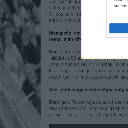
analógszalagra vettük fel. Aztán azoka
authenti
akkoriban éltem és felvettem az ének
Ohioba, ahol mentünk és megkevertük 
mire a harmadik végre kiadta. Az egész
Manapság, amikor egyre nehezebb a
metal, mint kifejezés?
Don:
Nem hiszem, hogy a NunSlaughter
fejlődött a 80-as évek óta, az agress
Azok a zenekarok, amik annak idején
közöség által megszavazott elismeré
arra, hogy meghatározzam ezt a kifejez
Szerinted maga a zene képes még ar
Don:
Igen. Talán maga az adott személ
olyan zenének, ami még mindig képes 
de biztos vagyok benne, hogy létezik, v