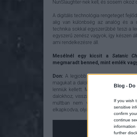
NunSlaughter-nek kell, és sosem okoz 
A digitális technológia rengeteget fejlő
alig van különbség az analóg és a dig
technika sokkal egyszerűbbé teszi a l
egyszerű zenész vagyok, így készen áll
ami rendelkezésre áll.
Mesélnél egy kicsit a
Satanic C
megmaradt benned, mint emlék vagy
Don:
A legjobb a Satanic Chaos Legio
magukat a dalok, addig formáltuk őket,
Blog -
Do 
lenniük kellett. Mivel szabad bejárásu
dalokhoz, vissza tudtuk azokat hallgat
If you wish 
múltban nem volt lehetőségünk egy
sensitive in
elkapkodva, olyanra alakítottuk a hangz
confirm you
continue se
information 
further disc