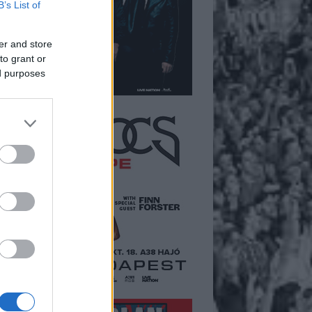
B’s List of
er and store
to grant or
ed purposes