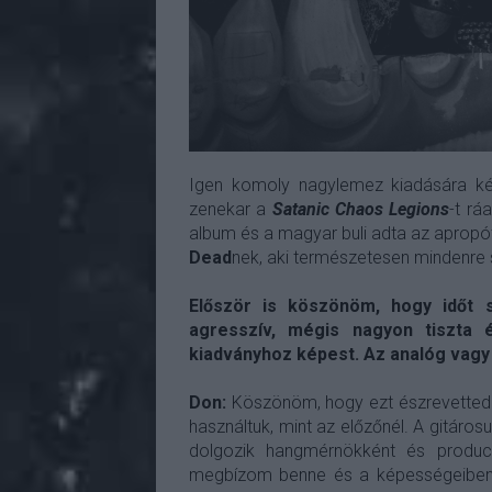
Igen komoly nagylemez kiadására k
zenekar a
Satanic Chaos Legions
-t rá
album és a magyar buli adta az apropó
Dead
nek, aki természetesen mindenre 
Először is köszönöm, hogy időt s
agresszív, mégis nagyon tiszta 
kiadványhoz képest. Az analóg vagy 
Don:
Köszönöm, hogy ezt észrevetted.
használtuk, mint az előzőnél. A gitáros
dolgozik hangmérnökként és producer
megbízom benne és a képességeiben, 