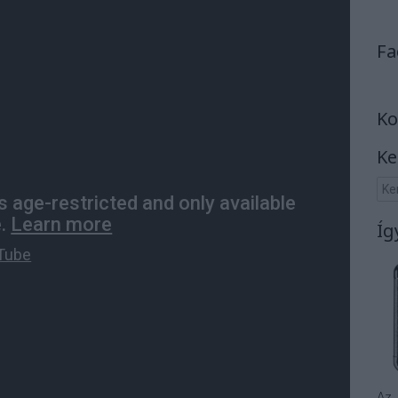
Fa
Ko
Ke
Íg
Az