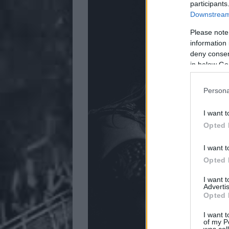
participants
Downstream 
Please note
information 
deny consent
in below Go
Persona
I want t
Opted 
I want t
Opted 
I want 
Advertis
Opted 
I want t
of my P
was col