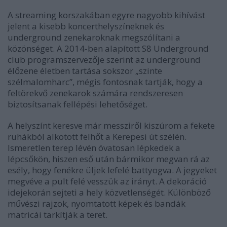
A streaming korszakában egyre nagyobb kihívást
jelent a kisebb koncerthelyszíneknek és
underground zenekaroknak megszólítani a
közönséget. A 2014-ben alapított S8 Underground
club programszervezője szerint az underground
élőzene életben tartása sokszor „szinte
szélmalomharc”, mégis fontosnak tartják, hogy a
feltörekvő zenekarok számára rendszeresen
biztosítsanak fellépési lehetőséget.
A helyszínt keresve már messziről kiszúrom a fekete
ruhákból alkotott felhőt a Kerepesi út szélén.
Ismeretlen terep lévén óvatosan lépkedek a
lépcsőkön, hiszen eső után bármikor megvan rá az
esély, hogy fenékre üljek lefelé battyogva. A jegyeket
megvéve a pult felé vesszük az irányt. A dekoráció
idejekorán sejteti a hely közvetlenségét. Különböző
művészi rajzok, nyomtatott képek és bandák
matricái tarkítják a teret.