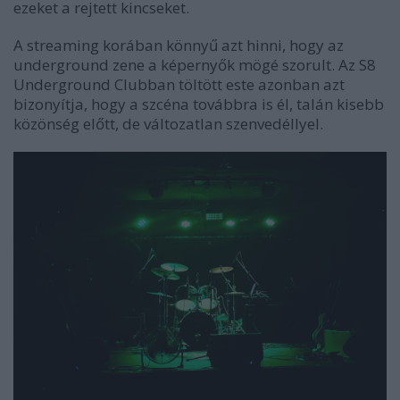
ezeket a rejtett kincseket.
A streaming korában könnyű azt hinni, hogy az
underground zene a képernyők mögé szorult. Az S8
Underground Clubban töltött este azonban azt
bizonyítja, hogy a szcéna továbbra is él, talán kisebb
közönség előtt, de változatlan szenvedéllyel.