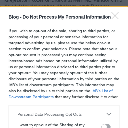
daluk felhívásként hat lábaimra, egyből táncra
perdülnék, ha nem lennék egy cseppet szégyenlős.
Blog -
Do Not Process My Personal Information
Konkrétan tavaszi virágzást elevenítettek meg a
színpadon és nem csak azért, mert a
Tavaszi szél
-t
reform módon hallhattuk tőlük és énekelhettük
If you wish to opt-out of the sale, sharing to third parties, or
velük. Előadásuk láthatóan felpezsdít minden
processing of your personal or sensitive information for
jelenlévőt.
targeted advertising by us, please use the below opt-out
section to confirm your selection. Please note that after your
opt-out request is processed you may continue seeing
interest-based ads based on personal information utilized by
us or personal information disclosed to third parties prior to
your opt-out. You may separately opt-out of the further
disclosure of your personal information by third parties on the
IAB’s list of downstream participants. This information may
also be disclosed by us to third parties on the
IAB’s List of
Downstream Participants
that may further disclose it to other
third parties.
Please note that this website/app uses one or more Google
Personal Data Processing Opt Outs
services and may gather and store information including but
not limited to your visit or usage behaviour. You may click to
I want to opt-out of the Sharing of my