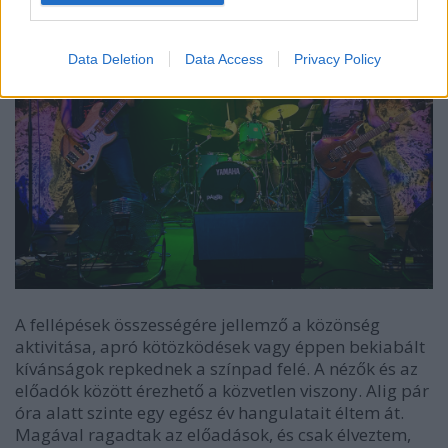
Data Deletion
Data Access
Privacy Policy
A fellépések összességére jellemző a közönség
aktivitása, apró kötözködések va
gy éppen bekiabált
kívánságok repkednek a színpad felé. A nézők és az
előadók között érezhető a közvetlen viszony. Alig pár
óra alatt szinte egy egész év hangulatait éltem át.
Magával ragadtak az előadások, és csak élveztem,