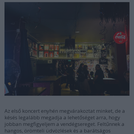
Az első koncert enyhén megvárakoztat minket, de a
késés legalább megadja a lehetőséget arra, hogy
jobban megfigyeljem a vendégsereget. Feltűnnek a
hangos, örömteli üdvözlések és a barátságos