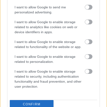
I want to allow Google to send me
personalized advertising.
I want to allow Google to enable storage
related to analytics like cookies on web or
device identifiers in apps.
I want to allow Google to enable storage
related to functionality of the website or app.
Utolsó fellépőként a
Svoid
egy sötét, hipnotikus
I want to allow Google to enable storage
atmoszférát teremt. Koncertjük inkább egy utazásra
related to personalization.
emlékeztet, ahol a zenei intenzitás és a hangulat
I want to allow Google to enable storage
fokozatosan vonja be a közönséget. A zenekar
related to security, including authentication
visszafogott, mégis erőteljes színpadi jelenléte jól
functionality and fraud prevention, and other
illeszkedik a zenéjük által közvetített világképhez.
user protection.
Egy esős őszi este pont őket hallgatva sétálnám
végig a várost és merengenék az élet nagy kérdésein.
CONFIRM