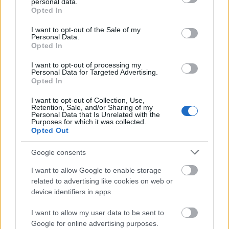
personal data.
grant or deny consent to Google and its third-party tags to
Opted In
use your data for below specified purposes in below Google
consent section.
I want to opt-out of the Sale of my
Personal Data.
Harmadikként a
Sollen
című zenekar lép a
Opted In
színpadra. Tesztoszteron löket a népnek. Nyers,
szókimondó előadásuk erőt ad a közönségnek egy
I want to opt-out of processing my
Personal Data for Targeted Advertising.
jókora pogóhoz. Oldschool thrash metal stílusuk
Opted In
nem csak a magyar közönséget szippantja be,
amerikaiak és szlovákok épp úgy rázzák a fejüket,
I want to opt-out of Collection, Use,
Retention, Sale, and/or Sharing of my
ahogy a helyiek. Leplezetlen szenvedélyüket
Personal Data that Is Unrelated with the
könnyedén ránk ragasztják. Az előadás éppúgy
Purposes for which it was collected.
Opted Out
magával ragad, mint egy forró nyári este, ahol
kiengedhetem a fáradt gőzt és tombolhatok minden
Google consents
feszültségemet kiadva.
I want to allow Google to enable storage
related to advertising like cookies on web or
device identifiers in apps.
I want to allow my user data to be sent to
Google for online advertising purposes.