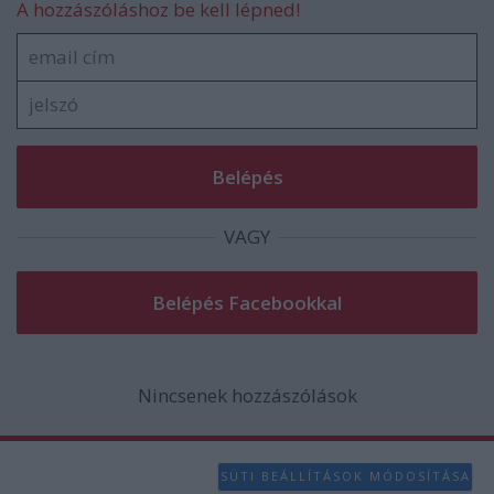
A hozzászóláshoz be kell lépned!
VAGY
Nincsenek hozzászólások
SÜTI BEÁLLÍTÁSOK MÓDOSÍTÁSA