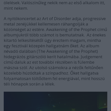
ölelések. Valószínűleg nekik nem az első alkalom itt,
mint nekem.
A nyitókoncertet az
Art of Disorder
adja, progressive
metal zenéjükkel kellemesen ráhangolják a
közönséget az estére.
Awakening of the Prophet
című
albumjukról több számot is bemutatnak. Az énekes
kitartó lelkesítésétől úgy éreztem magam, mintha
egy fesztivál közepén hallgatnám őket. Az album
névadó dalában
(The Awakening of the Prophet)
hidegrázós gitárszóló kerít hatalmába.
Judgement
című daluk az est további részében is fülembe
mászva szól. Az utolsó számokra a nézők feltűnően
közelebb húzódtak a színpadhoz. Őket hallgatva
folyamatosan töltődtem fel energiával, mint hosszú
téli hónapok során a lélek.