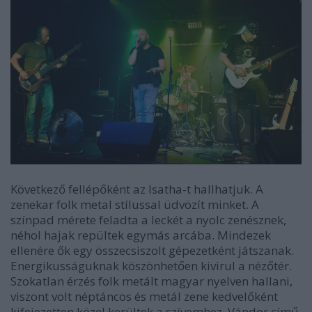
Következő fellépőként az
Isatha
-t hallhatjuk. A
zenekar folk metal stílussal üdvözít minket. A
színpad mérete feladta a leckét a nyolc zenésznek,
néhol hajak repültek egymás arcába. Mindezek
ellenére ők egy összecsiszolt gépezetként játszanak.
Energikusságuknak köszönhetően kivirul a nézőtér.
Szokatlan érzés folk metált magyar nyelven hallani,
viszont volt néptáncos és metál zene kedvelőként
kifejezetten közel kerültek a szívemhez.
Vándor
című