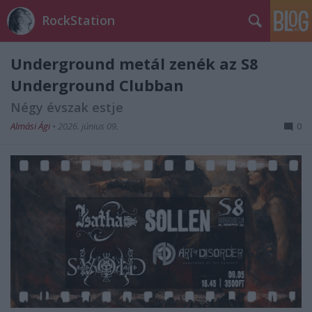
RockStation
Underground metál zenék az S8
Underground Clubban
Négy évszak estje
Almási Ági
•
2026. június 09.
0