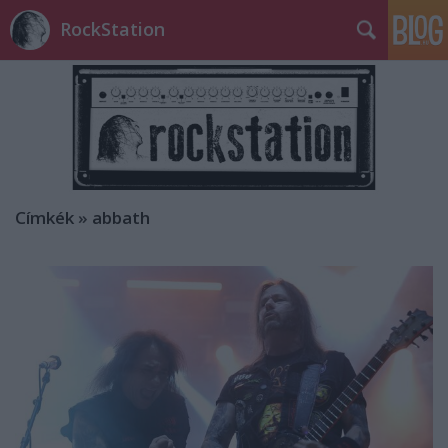
RockStation
Címkék
»
abbath