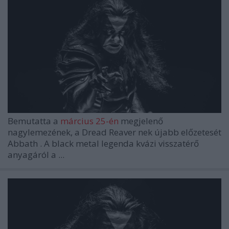
Bemutatta a
március 25-én
megjelenő
nagylemezének, a
Dread Reaver
nek újabb előzetesét
Abbath
. A black metal legenda kvázi visszatérő
anyagáról a
...