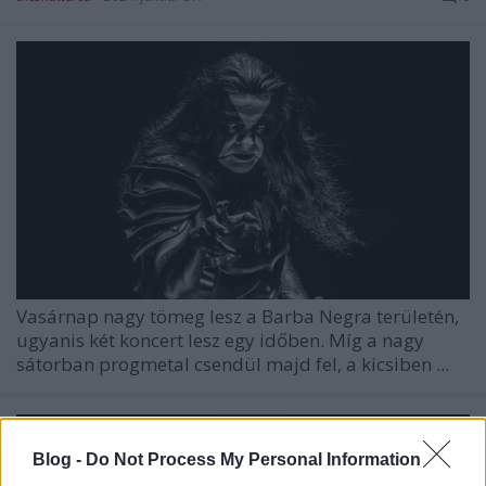
Vasárnap nagy tömeg lesz a
Barba Negra
területén,
ugyanis két koncert lesz egy időben. Míg a nagy
sátorban progmetal csendül majd fel, a kicsiben ...
Blog -
Do Not Process My Personal Information