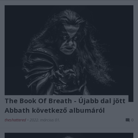
The Book Of Breath - Újabb dal jött
Abbath következő albumáról
theshattered
•
2022. március 01.
0