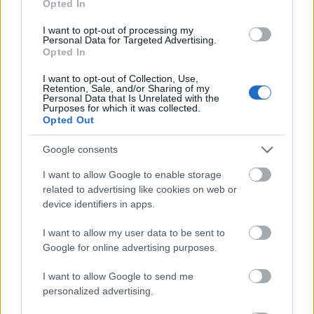
Opted In
I want to opt-out of processing my
Personal Data for Targeted Advertising.
Opted In
I want to opt-out of Collection, Use,
A black metal műfaj egyik, ha nem a
Retention, Sale, and/or Sharing of my
Personal Data that Is Unrelated with the
legjelentőségteljesebb képviselője
Abbath
. A
Purposes for which it was collected.
fiatalember zenekarával a
Dread Reaver Europe
Opted Out
2024 elnevezésű ...
Google consents
I want to allow Google to enable storage
related to advertising like cookies on web or
device identifiers in apps.
I want to allow my user data to be sent to
Google for online advertising purposes.
I want to allow Google to send me
personalized advertising.