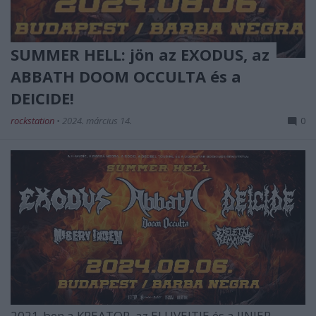
SUMMER HELL: jön az EXODUS, az
ABBATH DOOM OCCULTA és a
DEICIDE!
rockstation
•
2024. március 14.
0
2021-ben a KREATOR, az ELUVEITIE és a JINJER