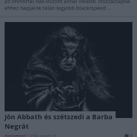
az
Immortal
nak viszont annál inkább. Hozzácsapva
ehhez napjaink talán legjobb black/speed ...
Jön Abbath és szétszedi a Barba
Negrát
theshattered
•
2024. január 31.
0