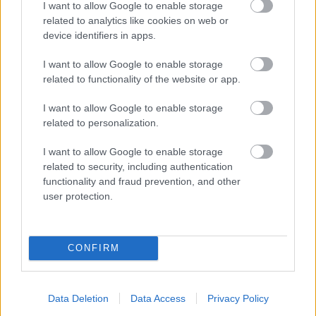
I want to allow Google to enable storage
related to analytics like cookies on web or
device identifiers in apps.
Black's Abbath - Ezt rejti Abbath
I want to allow Google to enable storage
related to functionality of the website or app.
második lemezének, az
Outstridernek a díszdoboza
I want to allow Google to enable storage
related to personalization.
theshattered
•
2023. szeptember 03.
0
I want to allow Google to enable storage
related to security, including authentication
functionality and fraud prevention, and other
user protection.
CONFIRM
Data Deletion
Data Access
Privacy Policy