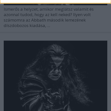
Ismerős a helyzet, amikor meglátsz valamit és
azonnal tudod, hogy az kell neked? Ilyen volt
számomra az
Abbath
második lemezének
díszdobozos kiadása, ...