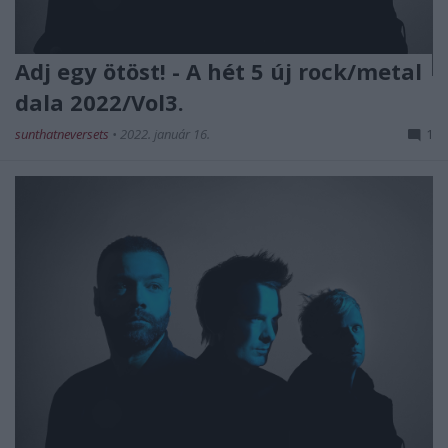
Adj egy ötöst! - A hét 5 új rock/metal
dala 2022/Vol3.
sunthatneversets
•
2022. január 16.
1