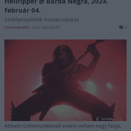
Hellripper @ Barba Negra, 2024.
február 04.
Szólóprojektek összecsapása
CarolusRex666
•
2024. február 08.
0
Abbath
szólómunkáinak sosem voltam nagy fanja,