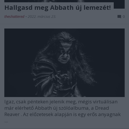
Hallgasd meg Abbath új lemezét!
theshattered
•
2022. március 23.
0
Igaz, csak pénteken jelenik meg, mégis virtuálisan
már elérhető
Abbath
új szólóalbuma, a
Dread
Reaver
. Az előzetesek alapján is egy erős anyagnak
...