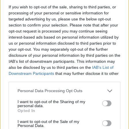
If you wish to opt-out of the sale, sharing to third parties, or
processing of your personal or sensitive information for
targeted advertising by us, please use the below opt-out
section to confirm your selection. Please note that after your
opt-out request is processed you may continue seeing
interest-based ads based on personal information utilized by
us or personal information disclosed to third parties prior to
your opt-out. You may separately opt-out of the further
disclosure of your personal information by third parties on the
IAB’s list of downstream participants. This information may
also be disclosed by us to third parties on the
IAB’s List of
Elő az arcfestéket, jön Abbath!
Downstream Participants
that may further disclose it to other
KoaX
•
2023. szeptember 04.
0
third parties.
Please note that this website/app uses one or more Google
Personal Data Processing Opt Outs
services and may gather and store information including but
not limited to your visit or usage behaviour. You may click to
I want to opt-out of the Sharing of my
personal data.
grant or deny consent to Google and its third-party tags to
Opted In
use your data for below specified purposes in below Google
consent section.
I want to opt-out of the Sale of my
Personal Data.