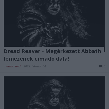
Dread Reaver - Megérkezett Abbath
lemezének címadó dala!
theshattered
•
2022. február 04.
0