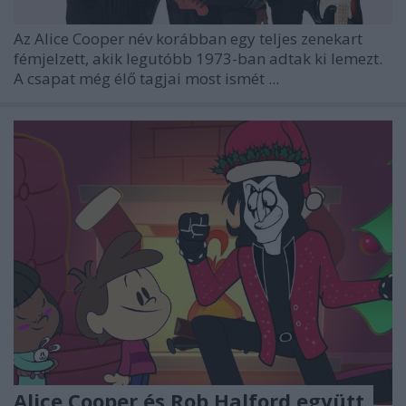
Az
Alice Cooper
név korábban egy teljes zenekart
fémjelzett, akik legutóbb 1973-ban adtak ki lemezt.
A csapat még élő tagjai most ismét ...
Alice Cooper és Rob Halford együtt