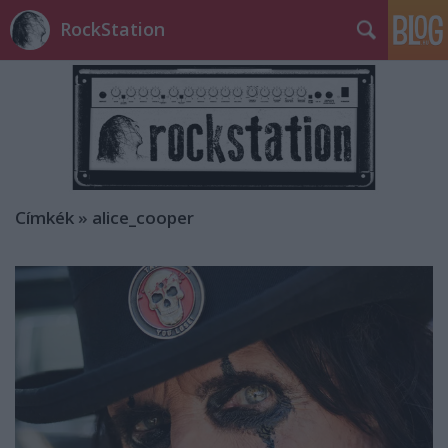
RockStation
Címkék
»
alice_cooper