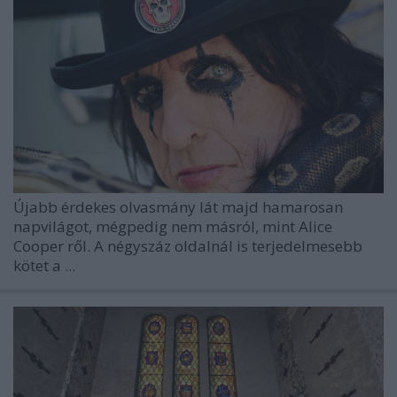
Újabb érdekes olvasmány lát majd hamarosan
napvilágot, mégpedig nem másról, mint
Alice
Cooper
ről. A négyszáz oldalnál is terjedelmesebb
kötet a
...