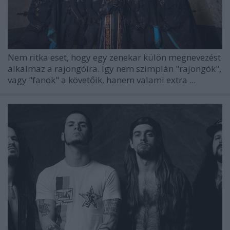
Nem ritka eset, hogy egy zenekar külön megnevezést
alkalmaz a rajongóira. Így nem szimplán "rajongók",
vagy "fanok" a követőik, hanem valami extra ...