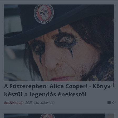
A Főszerepben: Alice Cooper! - Könyv
készül a legendás énekesről
theshattered
•
2023. november 16.
0