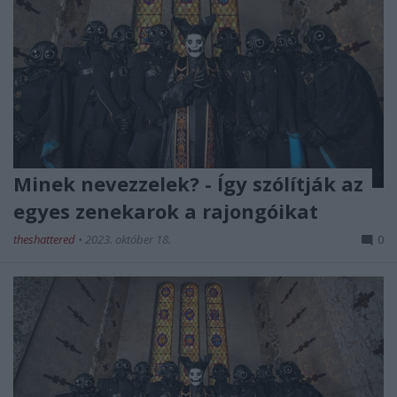
Minek nevezzelek? - Így szólítják az
egyes zenekarok a rajongóikat
theshattered
•
2023. október 18.
0