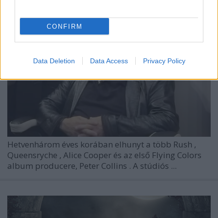
CONFIRM
Data Deletion
Data Access
Privacy Policy
Hetvenhárom éves korában elhunyt a több
Rush
,
Queensryche
,
Alice Cooper
és az első
Flying Colors
album producere,
Peter Collins
. A stúdiós ...