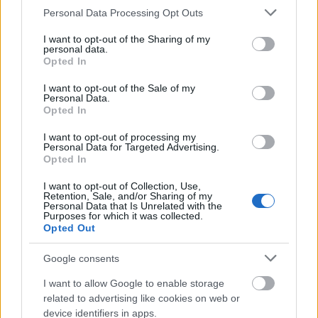
Please note that this website/app uses one or more Google
Personal Data Processing Opt Outs
services and may gather and store information including but
not limited to your visit or usage behaviour. You may click to
I want to opt-out of the Sharing of my
personal data.
grant or deny consent to Google and its third-party tags to
Opted In
use your data for below specified purposes in below Google
consent section.
I want to opt-out of the Sale of my
Personal Data.
Opted In
I want to opt-out of processing my
Personal Data for Targeted Advertising.
Opted In
I want to opt-out of Collection, Use,
Retention, Sale, and/or Sharing of my
Personal Data that Is Unrelated with the
Purposes for which it was collected.
Opted Out
Google consents
I want to allow Google to enable storage
A klasszikus rockban utazó
The Black Keys
egy új
related to advertising like cookies on web or
klippel és dallal jelentkezett, és nem is akárkit
device identifiers in apps.