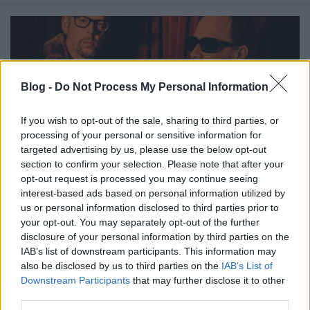
Blog -
Do Not Process My Personal Information
If you wish to opt-out of the sale, sharing to third parties, or
processing of your personal or sensitive information for
targeted advertising by us, please use the below opt-out
section to confirm your selection. Please note that after your
opt-out request is processed you may continue seeing
interest-based ads based on personal information utilized by
us or personal information disclosed to third parties prior to
your opt-out. You may separately opt-out of the further
Új dallal jelentkezett a The Black
disclosure of your personal information by third parties on the
Keys
IAB’s list of downstream participants. This information may
also be disclosed by us to third parties on the
IAB’s List of
KoaX
•
2024. október 27.
0
Downstream Participants
that may further disclose it to other
third parties.