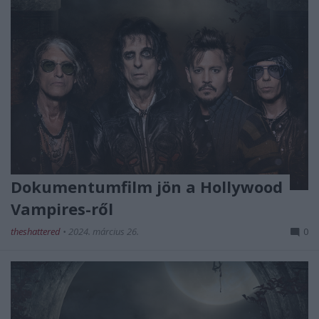
Dokumentumfilm jön a Hollywood
Vampires-ről
theshattered
•
2024. március 26.
0