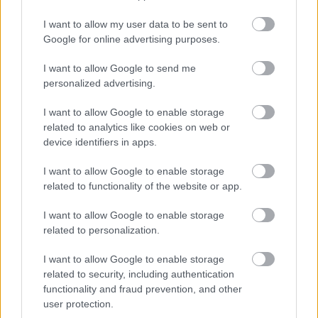
akasztottak le vendégszereplőnek! A shockrock ...
I want to allow my user data to be sent to
Google for online advertising purposes.
I want to allow Google to send me
personalized advertising.
I want to allow Google to enable storage
related to analytics like cookies on web or
device identifiers in apps.
I want to allow Google to enable storage
related to functionality of the website or app.
I want to allow Google to enable storage
related to personalization.
I want to allow Google to enable storage
Elhunyt Peter Collins, a neves
related to security, including authentication
producer
functionality and fraud prevention, and other
user protection.
theshattered
•
2024. július 01.
0