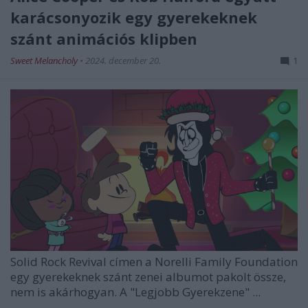
karácsonyozik egy gyerekeknek
szánt animációs klipben
Sweet Melancholy
•
2024. december 20.
1
Solid Rock Revival
címen a
Norelli Family Foundation
egy gyerekeknek szánt zenei albumot pakolt össze,
nem is akárhogyan. A "Legjobb Gyerekzene" ...