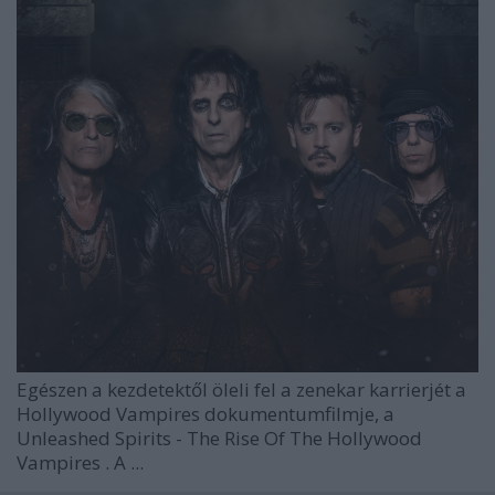
Egészen a kezdetektől öleli fel a zenekar karrierjét a
Hollywood Vampires
dokumentumfilmje, a
Unleashed Spirits - The Rise Of The Hollywood
Vampires
. A
...