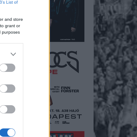
B’s List of
er and store
to grant or
ed purposes