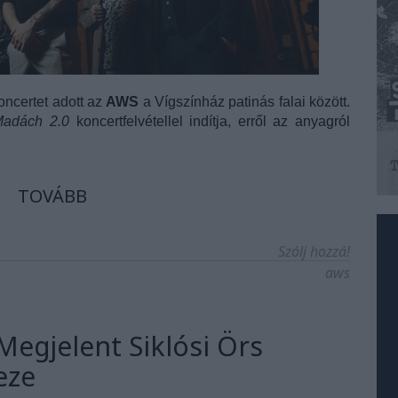
ncertet adott az
AWS
a Vígszínház patinás falai között.
adách 2.0
koncertfelvétellel indítja, erről az anyagról
TOVÁBB
Szólj hozzá!
aws
Megjelent Siklósi Örs
eze