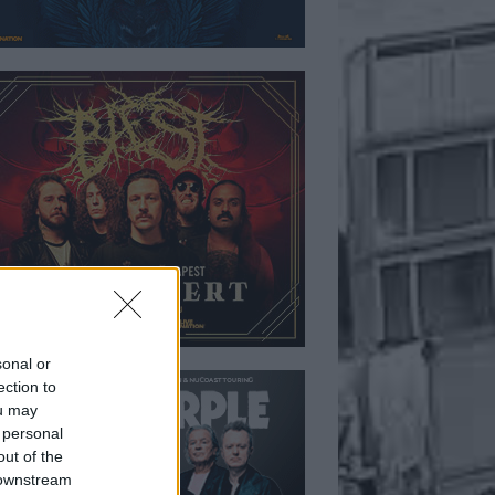
sonal or
ection to
ou may
 personal
out of the
 downstream