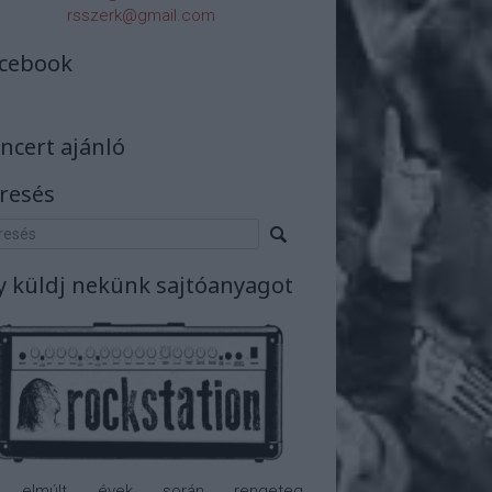
rsszerk@gmail.com
cebook
ncert ajánló
resés
y küldj nekünk sajtóanyagot
 elmúlt évek során rengeteg