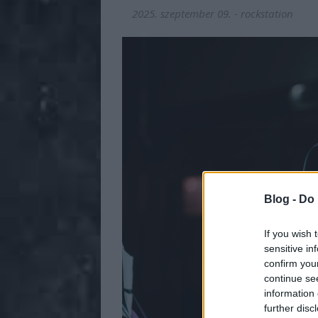
2025. szeptember 09.
-
rockstation
Blog -
Do 
If you wish 
sensitive in
confirm you
continue se
information 
further disc