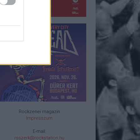
Rockzenei magazin
Impresszum
E-mail:
rsszerk@rockstation.hu