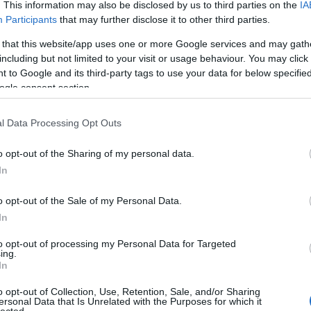
. This information may also be disclosed by us to third parties on the
IA
Participants
that may further disclose it to other third parties.
 that this website/app uses one or more Google services and may gath
ilágot – mintha ő maga ajándékozta volna meg vele
including but not limited to your visit or usage behaviour. You may click 
ez az album, mintha megállt volna az idő, és újra
 to Google and its third-party tags to use your data for below specifi
élgetni dalain keresztül.
ogle consent section.
l Data Processing Opt Outs
TOVÁBB
o opt-out of the Sharing of my personal data.
In
Szólj hozzá!
aws
ersch
o opt-out of the Sale of my Personal Data.
In
film érkezett az AWS-től
to opt-out of processing my Personal Data for Targeted
ing.
In
o opt-out of Collection, Use, Retention, Sale, and/or Sharing
ersonal Data that Is Unrelated with the Purposes for which it
lected.