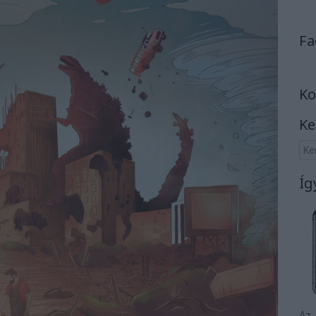
Fa
Ko
Ke
Íg
Az