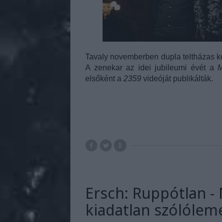
Tavaly novemberben dupla teltházas ko
A zenekar az idei jubileumi évét a
M
elsőként a
2359
videóját publikálták.
Ersch: Ruppótlan - 
kiadatlan szólólem