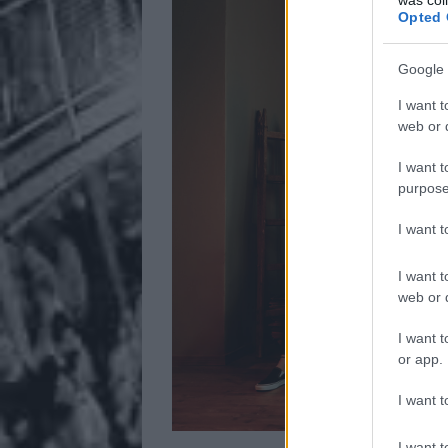
Opted 
Google 
I want t
web or d
I want t
purpose
I want 
I want t
web or d
I want t
or app.
I want t
I want t