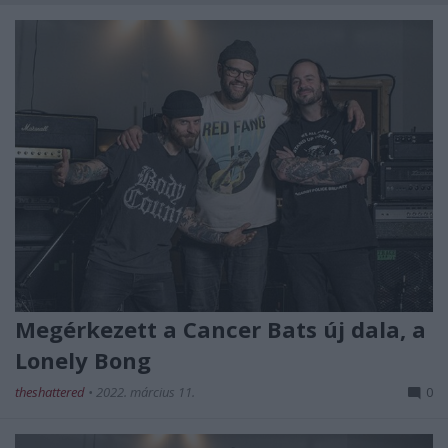
Megérkezett a Cancer Bats új dala, a
Lonely Bong
theshattered
•
2022. március 11.
0