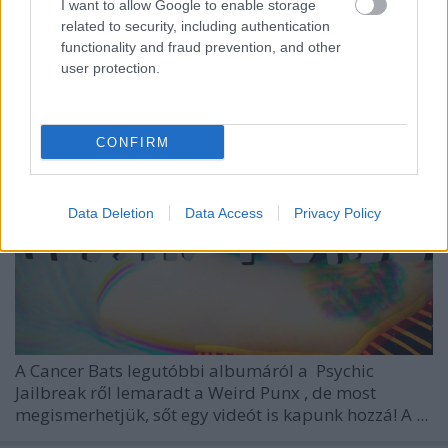
I want to allow Google to enable storage
related to security, including authentication
functionality and fraud prevention, and other
user protection.
CONFIRM
Data Deletion
Data Access
Privacy Policy
A
Cancer Bats
legutóbbi albumáról a
Psychic
Jailbreak
ről lemaradt a
Weird Punx
, de most
megismerhetjük, sőt egy videót is kapunk hozzá! A ...