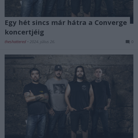
Egy hét sincs már hátra a Converge
koncertjéig
theshattered
•
2024. július 26.
0