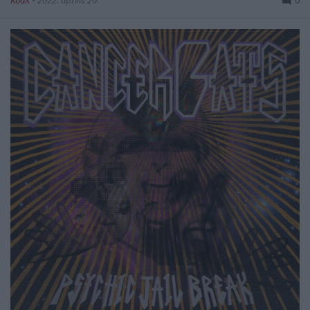
KoaX
•
2022. április 20.
0