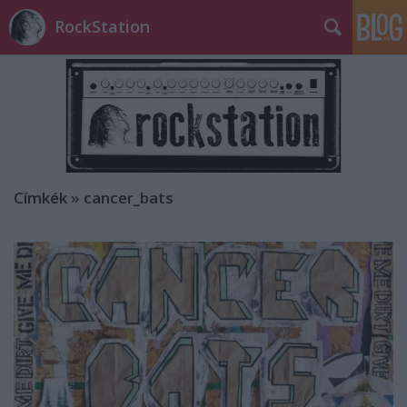
RockStation
Címkék
»
cancer_bats