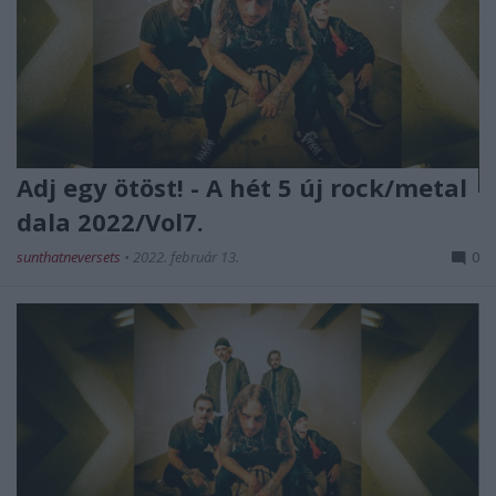
Adj egy ötöst! - A hét 5 új rock/metal
dala 2022/Vol7.
sunthatneversets
•
2022. február 13.
0