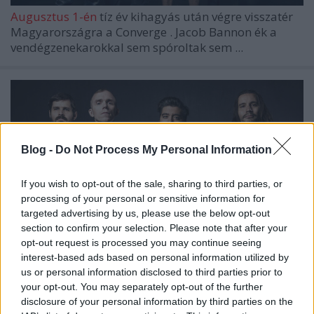
Augusztus 1-én
tíz év kihagyás után végre visszatér
Magyarországra a
Converge
.
Jacob Bannon
ék a
vendégzenekarokkal sem spóroltak sem ...
Blog -
Do Not Process My Personal Information
If you wish to opt-out of the sale, sharing to third parties, or
processing of your personal or sensitive information for
targeted advertising by us, please use the below opt-out
section to confirm your selection. Please note that after your
opt-out request is processed you may continue seeing
interest-based ads based on personal information utilized by
us or personal information disclosed to third parties prior to
your opt-out. You may separately opt-out of the further
Az augusztust a Converge és barátai
disclosure of your personal information by third parties on the