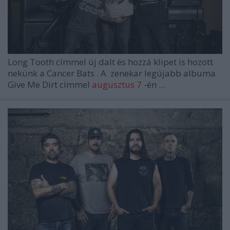
Long Tooth
címmel új dalt és hozzá klipet is hozott
nekünk a
Cancer Bats
. A zenekar legújabb albuma
Give Me Dirt
címmel
augusztus 7
-én ...