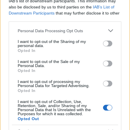
társaságában kezdjük!
IAB’s list of downstream participants. This information may
also be disclosed by us to third parties on the
IAB’s List of
KoaX
•
2024. április 16.
0
Downstream Participants
that may further disclose it to other
third parties.
Please note that this website/app uses one or more Google
Personal Data Processing Opt Outs
services and may gather and store information including but
not limited to your visit or usage behaviour. You may click to
I want to opt-out of the Sharing of my
personal data.
grant or deny consent to Google and its third-party tags to
Opted In
use your data for below specified purposes in below Google
consent section.
I want to opt-out of the Sale of my
Personal Data.
Opted In
I want to opt-out of processing my
Personal Data for Targeted Advertising.
Opted In
I want to opt-out of Collection, Use,
Retention, Sale, and/or Sharing of my
A nyár utolsó hónapját pontosan tudjuk, hogy Te is
Personal Data that Is Unrelated with the
a Dürer Kertben fogod kezdeni. Miért? Mert a Cudi
Purposes for which it was collected.
Opted Out
Purcinak és az Emptiness Bookingnak ...