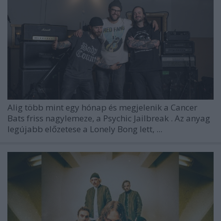
Alig több mint egy hónap és megjelenik a
Cancer
Bats
friss nagylemeze, a
Psychic Jailbreak
. Az anyag
legújabb előzetese a
Lonely Bong
lett, ...