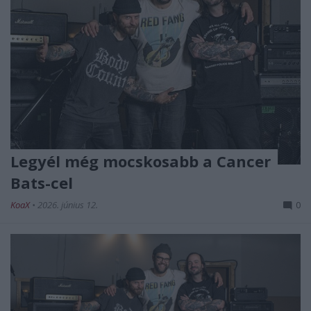
Legyél még mocskosabb a Cancer
Bats-cel
KoaX
•
2026. június 12.
0