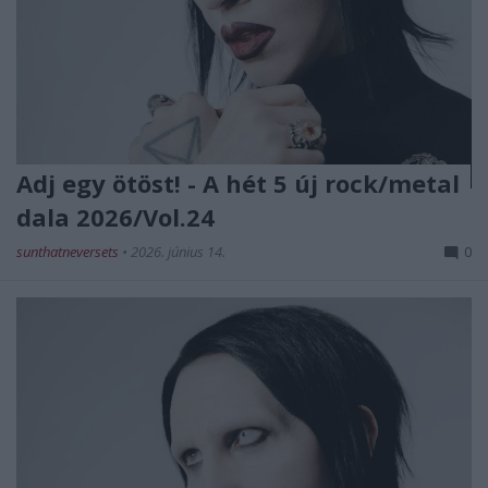
Adj egy ötöst! - A hét 5 új rock/metal
dala 2026/Vol.24
sunthatneversets
•
2026. június 14.
0