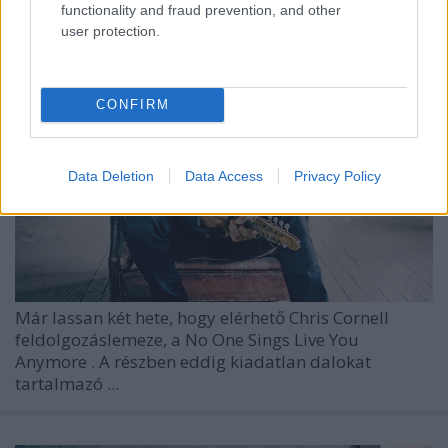
functionality and fraud prevention, and other
user protection.
CONFIRM
Data Deletion
Data Access
Privacy Policy
Már lassan két hete, hogy elérhető
Chris Cornell
feldolgozáslemeze, a
No One Sings Live You
Anymore
. A részben eddig kiadatlan dalokat
tartalmazó ...