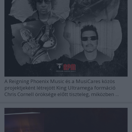
A Reigning Phoenix Music és a MusiCares közös
projektjeként létrejött
King Ultramega
formáció
Chris Cornell öröksége előtt tiszteleg, miközben ...