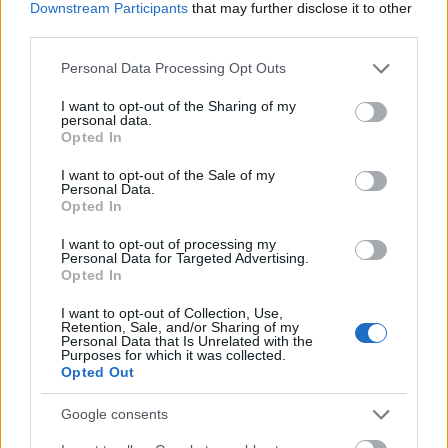
Downstream Participants
that may further disclose it to other
Soundgarden tagjaival
third parties.
theshattered
•
2021. február 18.
0
Please note that this website/app uses one or more Google
Personal Data Processing Opt Outs
services and may gather and store information including but
not limited to your visit or usage behaviour. You may click to
I want to opt-out of the Sharing of my
personal data.
grant or deny consent to Google and its third-party tags to
Opted In
use your data for below specified purposes in below Google
consent section.
I want to opt-out of the Sale of my
Personal Data.
Opted In
I want to opt-out of processing my
Personal Data for Targeted Advertising.
Opted In
I want to opt-out of Collection, Use,
Retention, Sale, and/or Sharing of my
Personal Data that Is Unrelated with the
Purposes for which it was collected.
Opted Out
Újra beindul a balhé a
Soundgarden
még élő tagjai
Google consents
és
Chris Cornell
özvegye,
Vicky Cornell
között. A
legújabb történetben az özvegy azért pereli ...