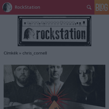
RockStation
Címkék
»
chris_cornell