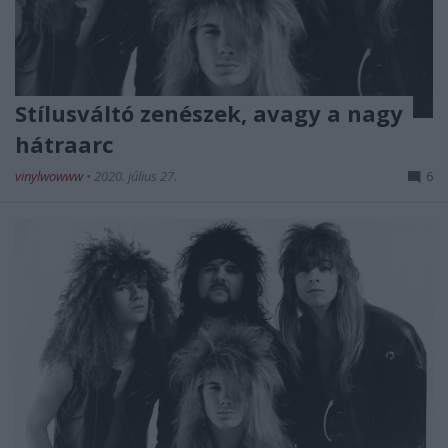
Stílusváltó zenészek, avagy a nagy
hátraarc
vinylwowww
•
2020. július 27.
6