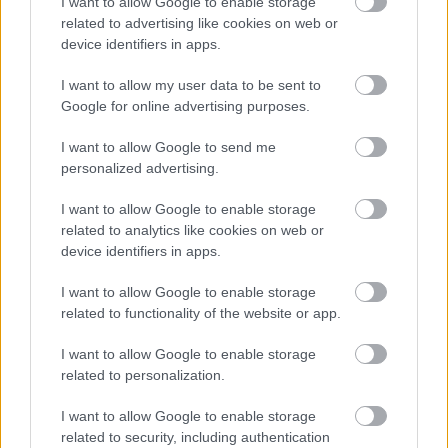
I want to allow Google to enable storage
related to advertising like cookies on web or
device identifiers in apps.
I want to allow my user data to be sent to
Google for online advertising purposes.
I want to allow Google to send me
personalized advertising.
I want to allow Google to enable storage
related to analytics like cookies on web or
device identifiers in apps.
I want to allow Google to enable storage
related to functionality of the website or app.
Dalszöveges videó készült Chris
I want to allow Google to enable storage
related to personalization.
Cornell John Lennon feldolgozásához
I want to allow Google to enable storage
theshattered
•
2020. december 23.
0
related to security, including authentication