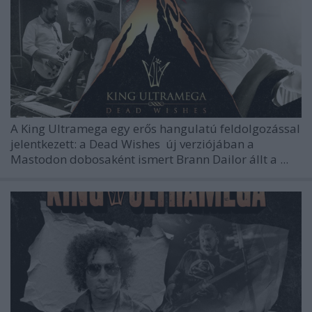
A
King Ultramega
egy erős hangulatú feldolgozással
jelentkezett: a
Dead Wishes
új verziójában a
Mastodon
dobosaként ismert Brann Dailor állt a ...