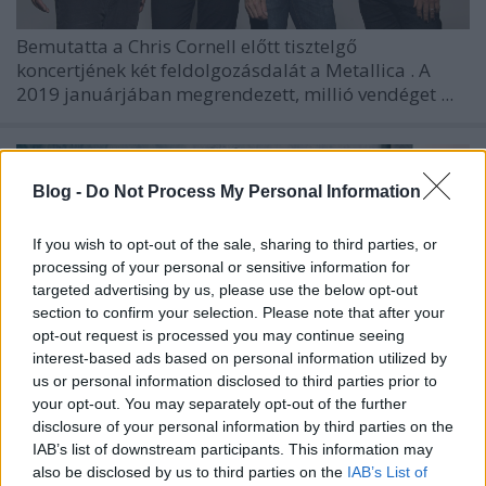
Bemutatta a
Chris Cornell
előtt tisztelgő
koncertjének két feldolgozásdalát a
Metallica
. A
2019 januárjában megrendezett, millió vendéget ...
Blog -
Do Not Process My Personal Information
If you wish to opt-out of the sale, sharing to third parties, or
processing of your personal or sensitive information for
targeted advertising by us, please use the below opt-out
section to confirm your selection. Please note that after your
opt-out request is processed you may continue seeing
interest-based ads based on personal information utilized by
us or personal information disclosed to third parties prior to
your opt-out. You may separately opt-out of the further
disclosure of your personal information by third parties on the
IAB’s list of downstream participants. This information may
Vicky Cornell újra perre megy a
also be disclosed by us to third parties on the
IAB’s List of