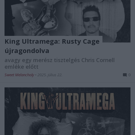
King Ultramega: Rusty Cage
újragondolva
avagy egy merész tisztelgés Chris Cornell
emléke előtt
Sweet Melancholy
•
2025. július 22.
0