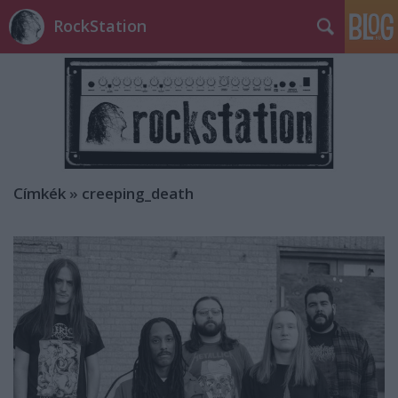
RockStation
Címkék
»
creeping_death