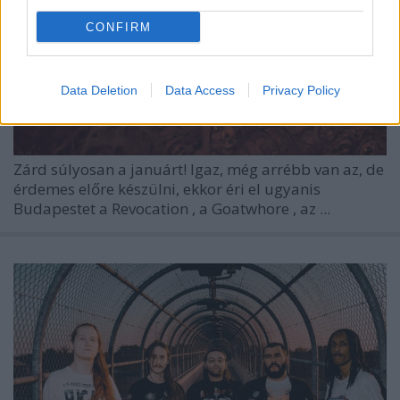
CONFIRM
Data Deletion
Data Access
Privacy Policy
Zárd súlyosan a januárt! Igaz, még arrébb van az, de
érdemes előre készülni, ekkor éri el ugyanis
Budapestet a
Revocation
, a
Goatwhore
, az
...