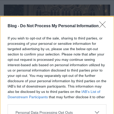
Blog -
Do Not Process My Personal Information
If you wish to opt-out of the sale, sharing to third parties, or
processing of your personal or sensitive information for
targeted advertising by us, please use the below opt-out
section to confirm your selection. Please note that after your
opt-out request is processed you may continue seeing
interest-based ads based on personal information utilized by
us or personal information disclosed to third parties prior to
your opt-out. You may separately opt-out of the further
disclosure of your personal information by third parties on the
Nyolcadik nagylemezével érkezik
IAB’s list of downstream participants. This information may
Budapestre a Revocation
also be disclosed by us to third parties on the
IAB’s List of
Downstream Participants
that may further disclose it to other
sunthatneversets
•
2023. január 18.
0
third parties.
Please note that this website/app uses one or more Google
Personal Data Processing Opt Outs