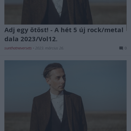
Adj egy ötöst! - A hét 5 új rock/metal
dala 2023/Vol12.
sunthatneversets
•
2023. március 26.
0