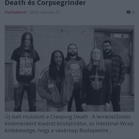
Death és Corpsegrinder
theshattered
•
2023. március 25.
0
Új dalt mutatott a
Creeping Death
. A lemezelőzetes
kislemezként kiadott brutalizátor, az
Intestinal Wrap
érdekessége, hogy a vasárnap Budapestre ...