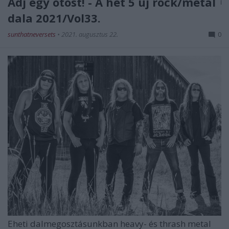
Adj egy ötöst! - A hét 5 új rock/metal
dala 2021/Vol33.
sunthatneversets
•
2021. augusztus 22.
0
Eheti dalmegosztásunkban heavy- és thrash metal