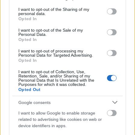
services and may gather and store information including but
not limited to your visit or usage behaviour. You may click to
I want to opt-out of the Sharing of my
personal data.
grant or deny consent to Google and its third-party tags to
Opted In
use your data for below specified purposes in below Google
consent section.
I want to opt-out of the Sale of my
Personal Data.
Opted In
I want to opt-out of processing my
Personal Data for Targeted Advertising.
Opted In
I want to opt-out of Collection, Use,
Retention, Sale, and/or Sharing of my
Personal Data that Is Unrelated with the
A technikás death metal zenekar szeptemberben
Purposes for which it was collected.
jelentette meg nyolcadik nagylemezét. A
Opted Out
Netherheaven
lemezbemutatóját három másik
Google consents
metal banda teszi ...
I want to allow Google to enable storage
related to advertising like cookies on web or
device identifiers in apps.