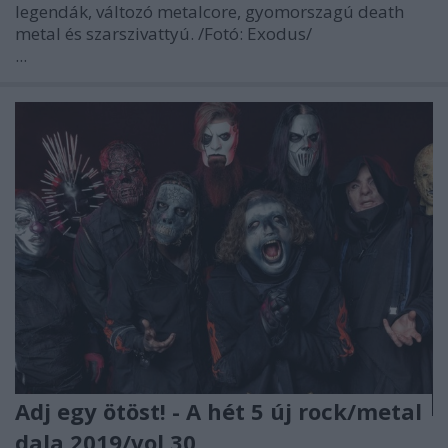
legendák, változó metalcore, gyomorszagú death
metal és szarszivattyú.
/Fotó: Exodus/
...
Adj egy ötöst! - A hét 5 új rock/metal
dala 2019/vol.30