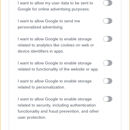
I want to allow my user data to be sent to
Google for online advertising purposes.
I want to allow Google to send me
personalized advertising.
I want to allow Google to enable storage
related to analytics like cookies on web or
device identifiers in apps.
I want to allow Google to enable storage
related to functionality of the website or app.
Egy jó kis Revocation, Goatwhore,
Alluvial, Creeping Death koncertet
I want to allow Google to enable storage
related to personalization.
esetleg?
I want to allow Google to enable storage
theshattered
•
2022. augusztus 02.
0
related to security, including authentication
functionality and fraud prevention, and other
user protection.