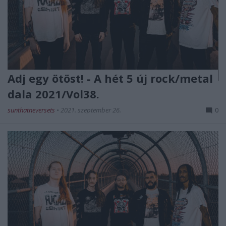
Adj egy ötöst! - A hét 5 új rock/metal
dala 2021/Vol38.
sunthatneversets
•
2021. szeptember 26.
0