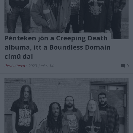
Pénteken jön a Creeping Death
albuma, itt a Boundless Domain
című dal
theshattered
•
2023. június 14.
0