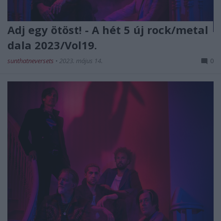
Adj egy ötöst! - A hét 5 új rock/metal
dala 2023/Vol19.
sunthatneversets
•
2023. május 14.
0