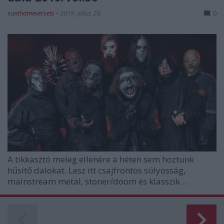
sunthatneversets
•
2019. július 28.
0
A tikkasztó meleg ellenére a héten sem hoztunk
hűsítő dalokat. Lesz itt csajfrontos súlyosság,
mainstream metal, stoner/doom és klasszik ...