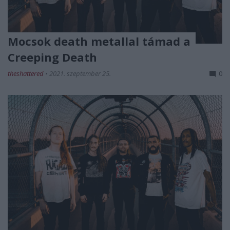
Mocsok death metallal támad a
Creeping Death
theshattered
•
2021. szeptember 25.
0