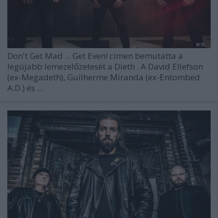
Don't Get Mad ... Get Even!
címen bemutatta a
legújabb lemezelőzetesét a
Dieth
. A
David Ellefson
(ex-Megadeth),
Guilherme Miranda
(ex-Entombed
A.D.) és
...