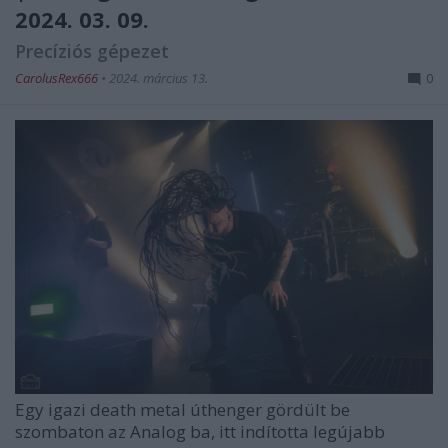
2024. 03. 09.
Precíziós gépezet
CarolusRex666
•
2024. március 13.
0
Egy igazi death metal úthenger gördült be
szombaton az
Analog
ba, itt indította legújabb