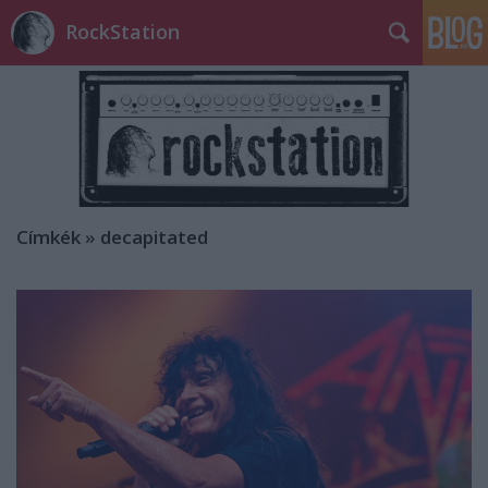
RockStation
Címkék
»
decapitated