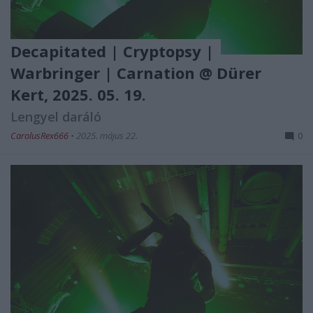
Decapitated | Cryptopsy |
Warbringer | Carnation @ Dürer
Kert, 2025. 05. 19.
Lengyel daráló
CarolusRex666
•
2025. május 22.
0