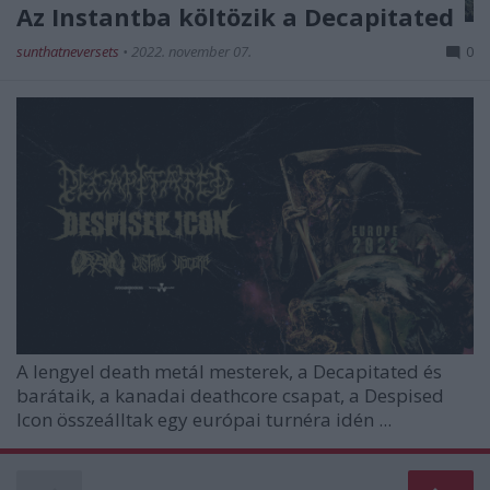
Az Instantba költözik a Decapitated
sunthatneversets
•
2022. november 07.
0
A lengyel death metál mesterek, a
Decapitated
és
barátaik, a kanadai deathcore csapat, a
Despised
Icon
összeálltak egy európai turnéra idén ...