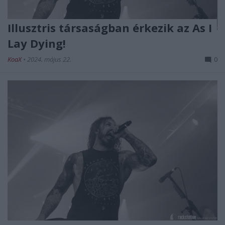
Illusztris társaságban érkezik az As I
Lay Dying!
KoaX
•
2024. május 22.
0