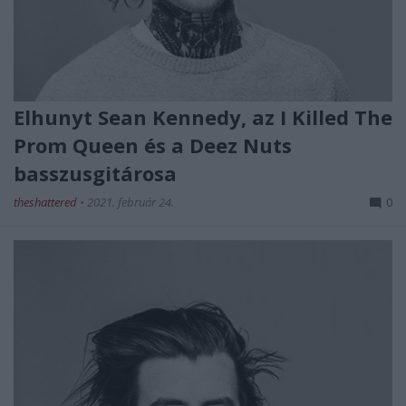
Elhunyt Sean Kennedy, az I Killed The
Prom Queen és a Deez Nuts
basszusgitárosa
theshattered
•
2021. február 24.
0