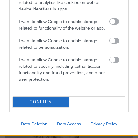
related to analytics like cookies on web or
device identifiers in apps.
I want to allow Google to enable storage
related to functionality of the website or app.
I want to allow Google to enable storage
related to personalization.
Február 10-re
megtaláltuk a programodat - már ha
bírod az újvonalas hardcore-t persze. Ezen a napon
I want to allow Google to enable storage
ugyanis kéz a kézben látogat el kicsiny ...
related to security, including authentication
functionality and fraud prevention, and other
user protection.
CONFIRM
Data Deletion
Data Access
Privacy Policy