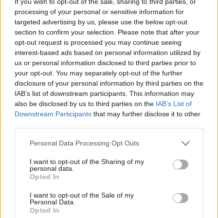
If you wish to opt-out of the sale, sharing to third parties, or
processing of your personal or sensitive information for
targeted advertising by us, please use the below opt-out
section to confirm your selection. Please note that after your
opt-out request is processed you may continue seeing
interest-based ads based on personal information utilized by
us or personal information disclosed to third parties prior to
your opt-out. You may separately opt-out of the further
disclosure of your personal information by third parties on the
IAB’s list of downstream participants. This information may
also be disclosed by us to third parties on the
IAB’s List of
Downstream Participants
that may further disclose it to other
A
Deez Nuts
tavaly elmaradt düreres buliját pótolja
third parties.
most az A38 Hajó gyomrában. Az őrült hardcore
Please note that this website/app uses one or more Google
Personal Data Processing Opt Outs
punk csapat nem egyedül jön: velük tart a
The ...
services and may gather and store information including but
not limited to your visit or usage behaviour. You may click to
I want to opt-out of the Sharing of my
personal data.
grant or deny consent to Google and its third-party tags to
Opted In
use your data for below specified purposes in below Google
consent section.
I want to opt-out of the Sale of my
Personal Data.
Opted In