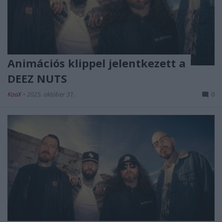
Animációs klippel jelentkezett a
DEEZ NUTS
KoaX
•
2025. október 31.
0