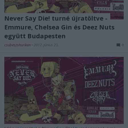
Never Say Die! turné újratöltve -
Emmure, Chelsea Gin és Deez Nuts
együtt Budapesten
csubeszshuriken
•
2017. június 23.
0