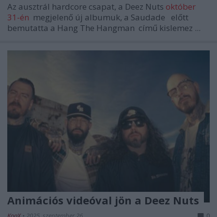
Az ausztrál hardcore csapat, a
Deez Nuts
október
31-én
megjelenő új albumuk, a
Saudade
előtt
bemutatta a
Hang The Hangman
című kislemez ...
Animációs videóval jön a Deez Nuts
KoaX
•
2025. szeptember 26.
0