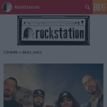
RockStation
Címkék
»
deez_nuts