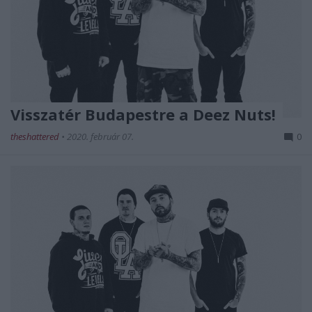
Visszatér Budapestre a Deez Nuts!
theshattered
•
2020. február 07.
0