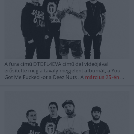
A fura című
DTDFL4EVA
című dal videójával
erősítette meg a tavaly megjelent albumát, a
You
Got Me Fucked
-ot a
Deez Nuts
. A
március 25-én
...