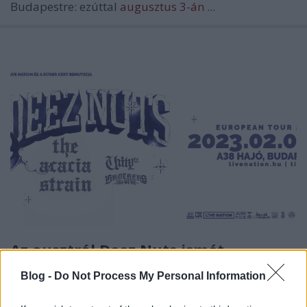
Budapestre: ezúttal
augusztus 3-án
...
Az ausztrál Deez Nuts ismét
Budapesten
Blog -
Do Not Process My Personal Information
sunthatneversets
•
2023. január 10.
0