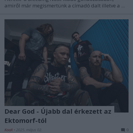
amiről már megismertünk a címadó dalt illetve a
...
Dear God - Újabb dal érkezett az
Ektomorf-tól
KoaX
•
2025. május 02.
0