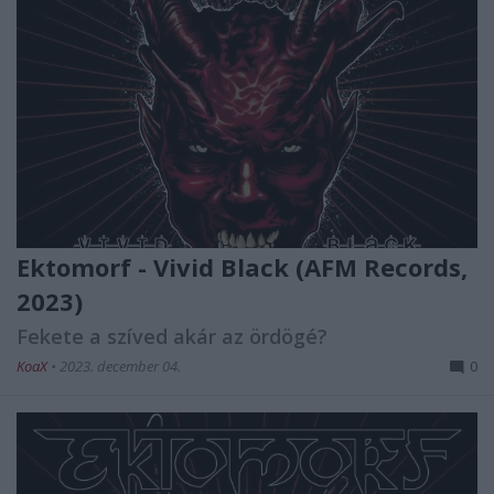
Ektomorf - Vivid Black (AFM Records,
2023)
Fekete a szíved akár az ördögé?
KoaX
•
2023. december 04.
0