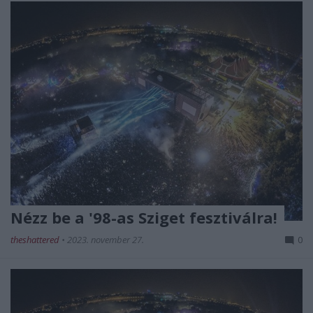
Nézz be a '98-as Sziget fesztiválra!
theshattered
•
2023. november 27.
0