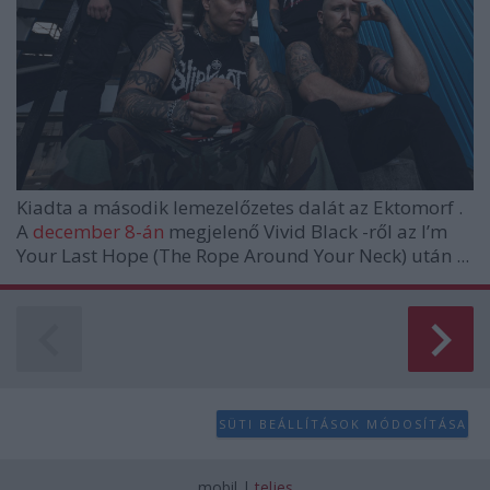
Kiadta a második lemezelőzetes dalát az
Ektomorf
.
A
december 8-án
megjelenő
Vivid Black
-ről az
I’m
Your Last Hope (The Rope Around Your Neck)
után ...
SÜTI BEÁLLÍTÁSOK MÓDOSÍTÁSA
mobil
|
teljes