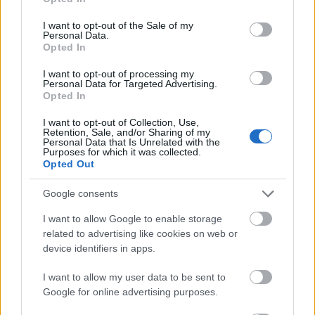
use your data for below specified purposes in below Google
consent section.
I want to opt-out of the Sale of my
Personal Data.
Opted In
Az év végét sem lazsálással tölti az
Ektomorf
. A
I want to opt-out of processing my
Mezőkovácsházáról származó zenekar több
Personal Data for Targeted Advertising.
Opted In
Facebook bejegyzésben utalt rá, hogy a próbák ...
I want to opt-out of Collection, Use,
Retention, Sale, and/or Sharing of my
Personal Data that Is Unrelated with the
Purposes for which it was collected.
Opted Out
Google consents
I want to allow Google to enable storage
related to advertising like cookies on web or
device identifiers in apps.
I want to allow my user data to be sent to
Google for online advertising purposes.