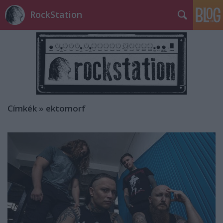
RockStation
Címkék
»
ektomorf