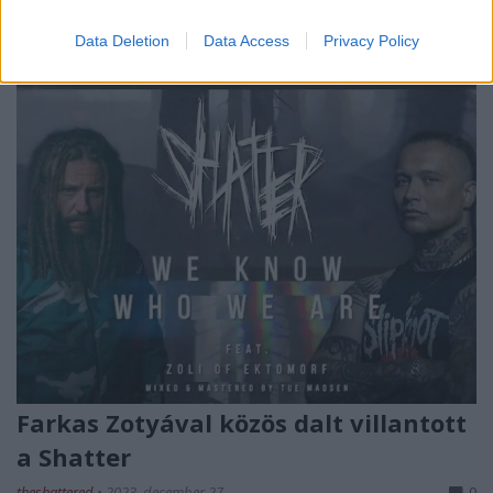
nem kedvelik
Farkas Zotyá
ék zenéjét, meg ...
Data Deletion
Data Access
Privacy Policy
Farkas Zotyával közös dalt villantott
a Shatter
theshattered
•
2023. december 27.
0