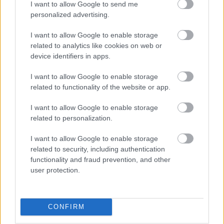
I want to allow Google to send me
personalized advertising.
Ektomorf albumok rangsorolva
I want to allow Google to enable storage
theshattered
•
2024. július 21.
3
related to analytics like cookies on web or
device identifiers in apps.
I want to allow Google to enable storage
related to functionality of the website or app.
I want to allow Google to enable storage
related to personalization.
I want to allow Google to enable storage
related to security, including authentication
functionality and fraud prevention, and other
user protection.
CONFIRM
Ezúttal egy újabb zenei rangsorolós videót hoztam
nektek és a legújabb áldozat az
Ektomorf
lett. Sokan