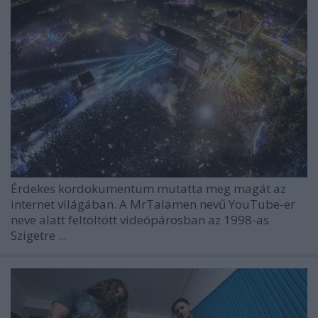
Érdekes kordokumentum mutatta meg magát az
internet világában. A
MrTalamen
nevű YouTube-er
neve alatt feltöltött videópárosban az 1998-as
Szigetre ...