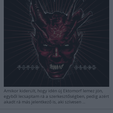
Amikor kiderült, hogy idén új
Ektomorf
lemez jön,
egyből lecsaptam rá a szerkesztőségben, pedig azért
akadt rá más jelentkező is, aki szívesen ...