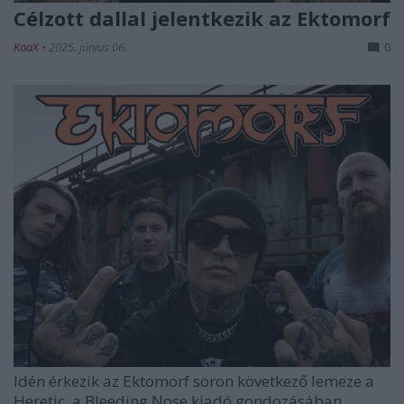
Célzott dallal jelentkezik az Ektomorf
KoaX
•
2025. június 06.
0
Idén érkezik az
Ektomorf
soron következő lemeze a
Heretic
a Bleeding Nose kiadó gondozásában,