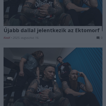
Újabb dallal jelentkezik az Ektomorf
KoaX
•
2025. augusztus 16.
0