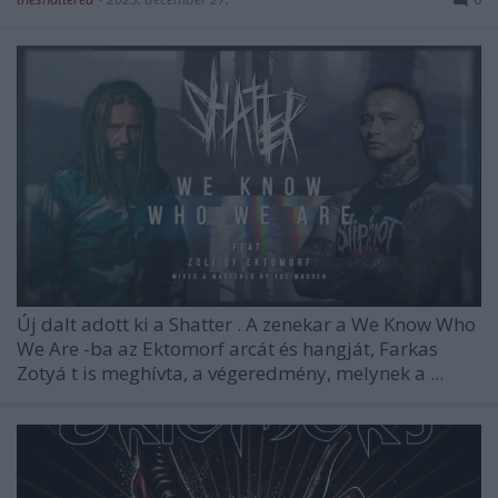
Új dalt adott ki a
Shatter
. A zenekar a
We Know Who
We Are
-ba az
Ektomorf
arcát és hangját,
Farkas
Zotyá
t is meghívta, a végeredmény, melynek a ...