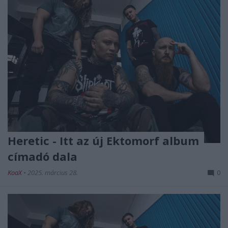
Heretic - Itt az új Ektomorf album
címadó dala
KoaX
•
2025. március 28.
0