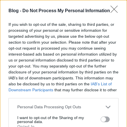
Blog -
Do Not Process My Personal Information
If you wish to opt-out of the sale, sharing to third parties, or
processing of your personal or sensitive information for
targeted advertising by us, please use the below opt-out
section to confirm your selection. Please note that after your
opt-out request is processed you may continue seeing
Stúdióban az Ektomorf
interest-based ads based on personal information utilized by
KoaX
•
2024. december 16.
0
us or personal information disclosed to third parties prior to
your opt-out. You may separately opt-out of the further
disclosure of your personal information by third parties on the
IAB’s list of downstream participants. This information may
also be disclosed by us to third parties on the
IAB’s List of
Downstream Participants
that may further disclose it to other
third parties.
Please note that this website/app uses one or more Google
Personal Data Processing Opt Outs
services and may gather and store information including but
not limited to your visit or usage behaviour. You may click to
I want to opt-out of the Sharing of my
personal data.
grant or deny consent to Google and its third-party tags to
Opted In