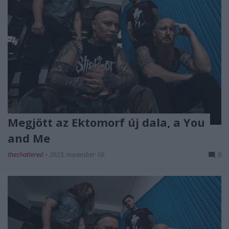
Megjött az Ektomorf új dala, a You
and Me
theshattered
•
2023. november 10.
0