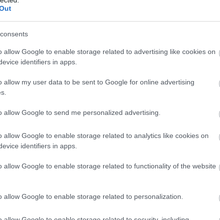
TOVÁBB
Out
consents
Szólj hozzá!
isten háta mögött
o allow Google to enable storage related to advertising like cookies on
evice identifiers in apps.
o allow my user data to be sent to Google for online advertising
 Háta Mögött "Visszaesés"
s.
to allow Google to send me personalized advertising.
o allow Google to enable storage related to analytics like cookies on
evice identifiers in apps.
o allow Google to enable storage related to functionality of the website
o allow Google to enable storage related to personalization.
o allow Google to enable storage related to security, including