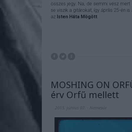
összes jegy. Na, de semmi vész mert a
se viszik a gitárokat, így április 25-én
az
Isten Háta Mögött
.
MOSHING ON ORFŰ, 
érv Orfű mellett
2015. június 07.
-
Nemesúr