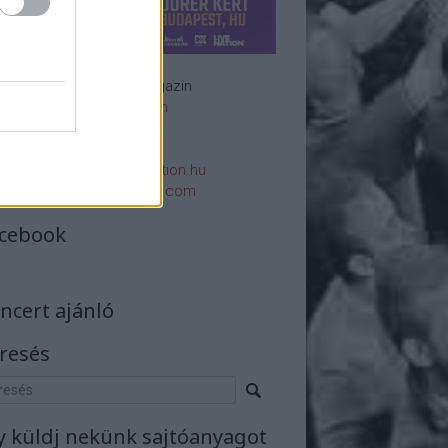
Rockzenei magazin
Impresszum
E-mail:
rsszerk@rockstation.hu
rsszerk@gmail.com
cebook
ncert ajánló
resés
y küldj nekünk sajtóanyagot