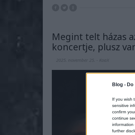
Megint telt házas 
koncertje, plusz van
2025. november 25.
-
KoaX
Blog -
Do 
If you wish 
sensitive in
confirm you
continue se
information 
further disc