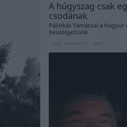
A húgyszag csak egy
csodának
Pálinkás Tamással a Nagyúr 
beszélgettünk
2025. november 27.
-
KoaX