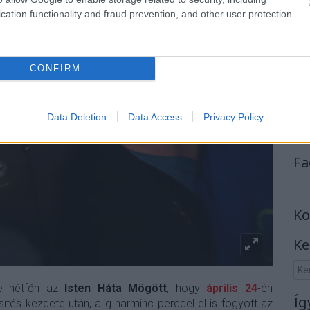
cation functionality and fraud prevention, and other user protection.
CONFIRM
Data Deletion
Data Access
Privacy Policy
Fa
Ko
Ke
 be hétfőn az
Isten Háta Mögött
, hogy
április 24
-én
Íg
ítés kezdete után, alig harminc perccel el is fogyott az