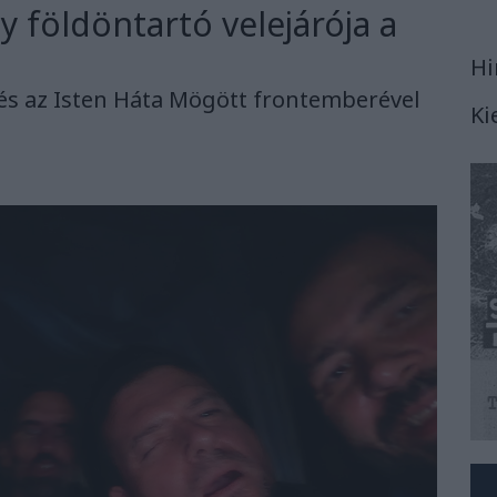
 földöntartó velejárója a
Hi
és az Isten Háta Mögött frontemberével
Ki