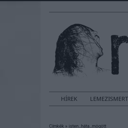
HÍREK
LEMEZISMER
Címkék
»
isten_háta_mögött