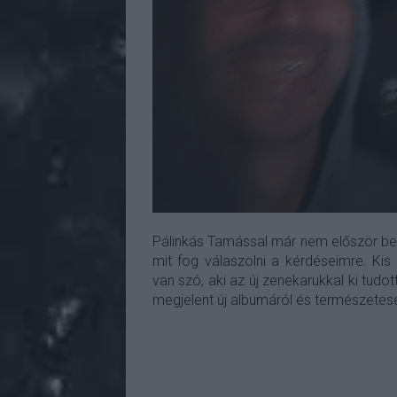
Pálinkás Tamással már nem először bes
mit fog válaszolni a kérdéseimre. Kis
van szó, aki az új zenekarukkal ki tudo
megjelent új albumáról és természete