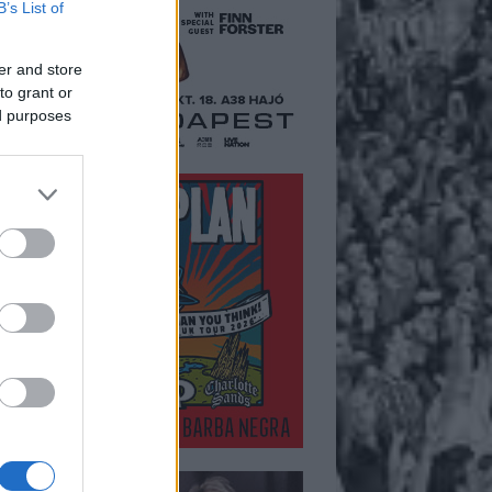
B’s List of
er and store
to grant or
ed purposes