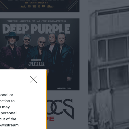
sonal or
ection to
ou may
 personal
out of the
 downstream