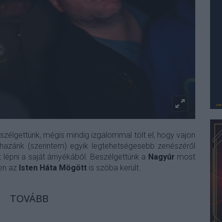
zélgettünk, mégis mindig izgalommal tölt el, hogy vajon
 hazánk (szerintem) egyik legtehetségesebb zenészéről
tt lépni a saját árnyékából. Beszélgettünk a
Nagyúr
most
sen az
Isten Háta Mögött
is szóba került.
TOVÁBB