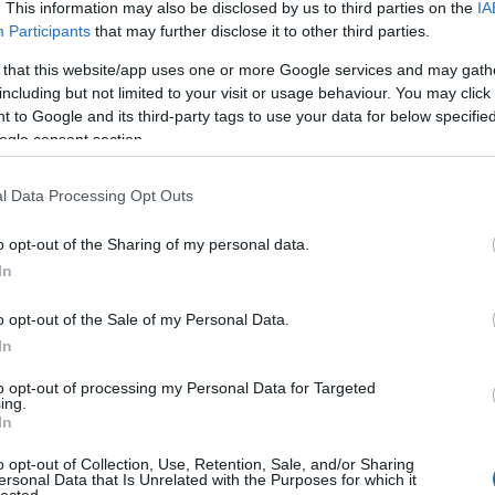
. This information may also be disclosed by us to third parties on the
IA
Participants
that may further disclose it to other third parties.
 that this website/app uses one or more Google services and may gath
including but not limited to your visit or usage behaviour. You may click 
 to Google and its third-party tags to use your data for below specifi
ogle consent section.
l Data Processing Opt Outs
o opt-out of the Sharing of my personal data.
In
o opt-out of the Sale of my Personal Data.
In
ött
, hogy visszatér, várható volt, hogy a Dürer Kert kicsi
a alatt elfogytak a jegyek, a zenekar bejelentette, hogy
to opt-out of processing my Personal Data for Targeted
! November 24-én elindult a jegyértékesítés és mit ad
ing.
In
rt is. Vajon fog triplázni a zenekar vagy ezt meghagyják
o opt-out of Collection, Use, Retention, Sale, and/or Sharing
ersonal Data that Is Unrelated with the Purposes for which it
lected.