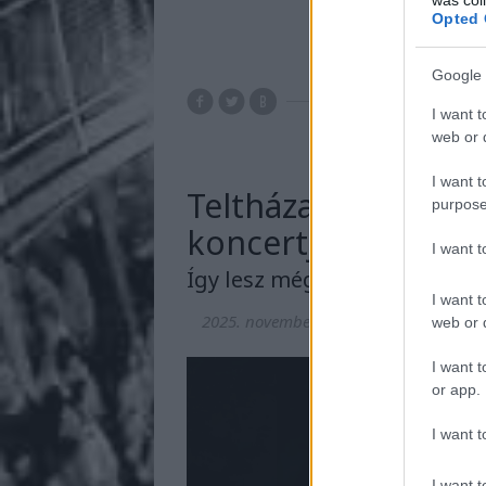
Opted 
Google 
I want t
web or d
I want t
Teltházas az Isten
purpose
koncertje
I want 
Így lesz még egy
I want t
2025. november 20.
-
KoaX
web or d
I want t
or app.
I want t
I want t