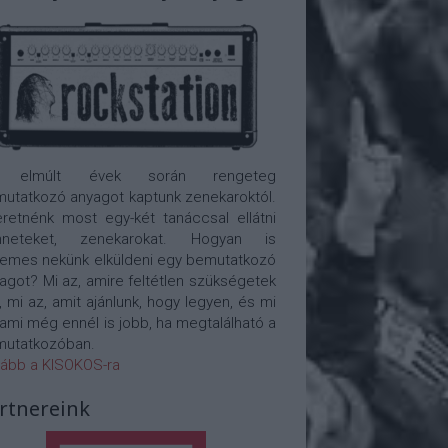
 elmúlt évek során rengeteg
utatkozó anyagot kaptunk zenekaroktól.
retnénk most egy-két tanáccsal ellátni
nneteket, zenekarokat. Hogyan is
emes nekünk elküldeni egy bemutatkozó
agot? Mi az, amire feltétlen szükségetek
, mi az, amit ajánlunk, hogy legyen, és mi
 ami még ennél is jobb, ha megtalálható a
utatkozóban.
ább a KISOKOS-ra
rtnereink