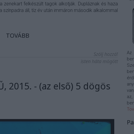
 zenekart felkészült tagok alkotják. Dupláznak és haza
 is a színpadra áll, tíz év után immáron második alkalommal
TOVÁBB
Az
Szólj hozzá!
bem
isten háta mögött
Sze
be
érd
2015. - (az első) 5 dögös
any
van
az,
bem
Tov
Pa