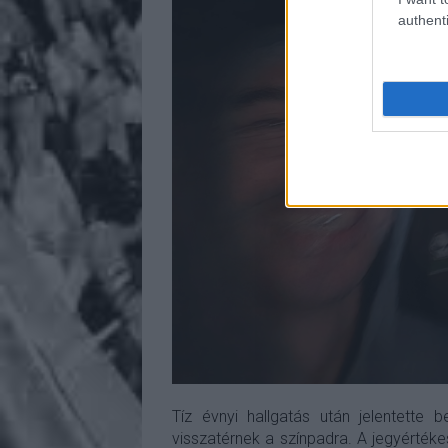
authenti
Tíz évnyi hallgatás után jelentette
visszatérnek a színpadra. A jegyértékes