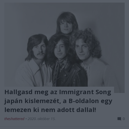
Hallgasd meg az Immigrant Song
japán kislemezét, a B-oldalon egy
lemezen ki nem adott dallal!
theshattered
•
2020. október 15.
0