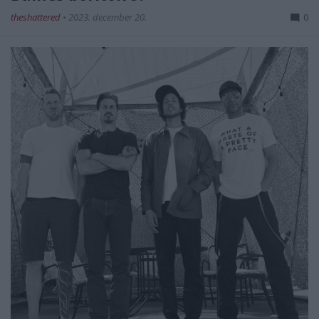
theshattered
•
2023. december 20.
0