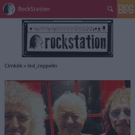
RockStation
Címkék
»
led_zeppelin