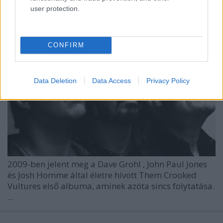
user protection.
CONFIRM
Data Deletion
Data Access
Privacy Policy
2009-ben jelent meg a
Dave Grohl
,
John Paul Jones
és
Josh Homme
által életre hívott
Them Crooked
Vultures
első albuma, aminek azóta sincs folytatása.
...