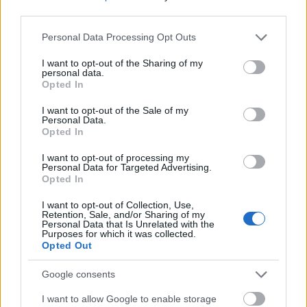
third parties.
AC/DC, Led Zeppelin, Pink Floyd és
Please note that this website/app uses one or more Google
Personal Data Processing Opt Outs
Judas Priest könyvek a láthatáron!
services and may gather and store information including but
not limited to your visit or usage behaviour. You may click to
I want to opt-out of the Sharing of my
theshattered
•
2021. április 15.
0
personal data.
grant or deny consent to Google and its third-party tags to
Opted In
use your data for below specified purposes in below Google
consent section.
I want to opt-out of the Sale of my
Personal Data.
Opted In
I want to opt-out of processing my
Personal Data for Targeted Advertising.
Opted In
I want to opt-out of Collection, Use,
Retention, Sale, and/or Sharing of my
Personal Data that Is Unrelated with the
Purposes for which it was collected.
Opted Out
Lesz mit lapozgatnia a zenerajongóknak, az már
Google consents
szent! Egy egész sor olvasmány lát majd napvilágot
I want to allow Google to enable storage
az év folyamán, ezek között ott lesz
Brian Johnson
...