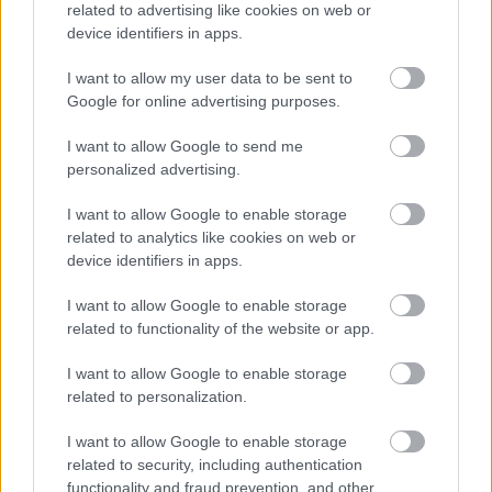
related to advertising like cookies on web or
device identifiers in apps.
I want to allow my user data to be sent to
Google for online advertising purposes.
I want to allow Google to send me
personalized advertising.
I want to allow Google to enable storage
related to analytics like cookies on web or
device identifiers in apps.
I want to allow Google to enable storage
related to functionality of the website or app.
I want to allow Google to enable storage
Továbbra is lelkes Dave Grohl a
related to personalization.
kettes Them Crooked Vultures-
I want to allow Google to enable storage
lemezzel kapcsolatban
related to security, including authentication
theshattered
•
2021. február 23.
0
functionality and fraud prevention, and other