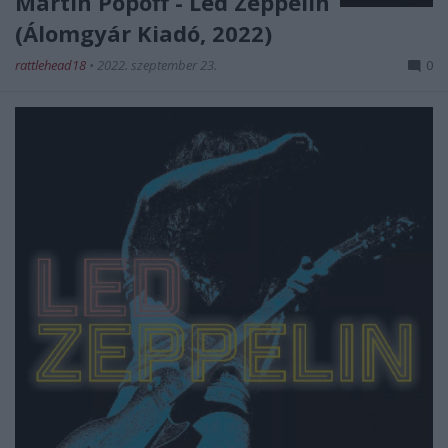
Martin Popoff - Led Zeppelin
(Álomgyár Kiadó, 2022)
rattlehead18
•
2022. szeptember 23.
0