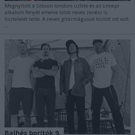
Megnyitott a
Gibson
londoni üzlete és az ünnepi
alkalom fényét emelve több neves zenész is
tiszteletét tette. A neves gitármágusok között ott volt
...
Balhés borítók 9.