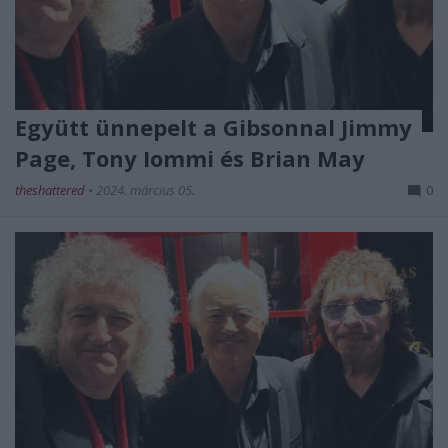
Együtt ünnepelt a Gibsonnal Jimmy
Page, Tony Iommi és Brian May
theshattered
•
2024. március 05.
0