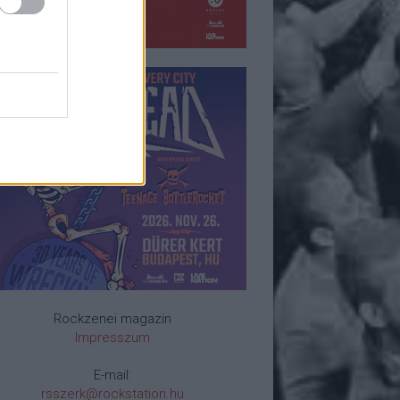
Rockzenei magazin
Impresszum
E-mail:
rsszerk@rockstation.hu