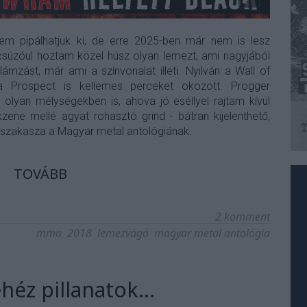
m pipálhatjuk ki, de erre 2025-ben már nem is lesz
csúzóul hoztam közel húsz olyan lemezt, ami nagyjából
ámzást, már ami a színvonalat illeti. Nyilván a Wall of
 Prospect is kellemes perceket okozott. Progger
olyan mélységekben is, ahova jó eséllyel rajtam kívül
ene mellé agyat rohasztó grind - bátran kijelenthető,
 szakasza a Magyar metal antológiának.
TOVÁBB
2
komment
mma
2018
lemezvágó
magyar metal antológia
éz pillanatok...