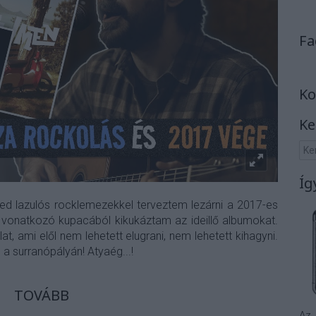
Fa
Ko
Ke
Íg
ed lazulós rocklemezekkel terveztem lezárni a 2017-es
vonatkozó kupacából kikukáztam az ideillő albumokat.
, ami elől nem lehetett elugrani, nem lehetett kihagyni.
a surranópályán! Atyaég...!
TOVÁBB
Az