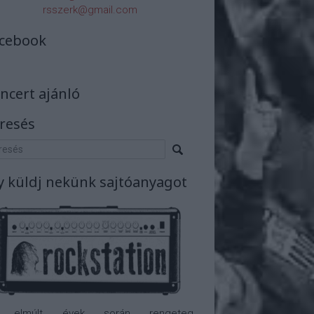
rsszerk@gmail.com
cebook
ncert ajánló
resés
y küldj nekünk sajtóanyagot
 elmúlt évek során rengeteg