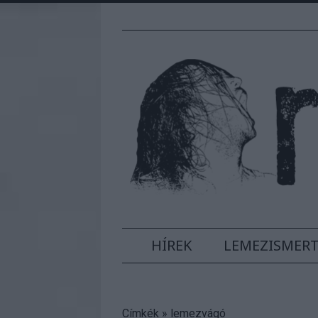
HÍREK
LEMEZISMER
Címkék
»
lemezvágó