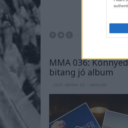
authenti
MMA 036: Könnyed l
bitang jó album
2025. október 02.
-
sebiszabi