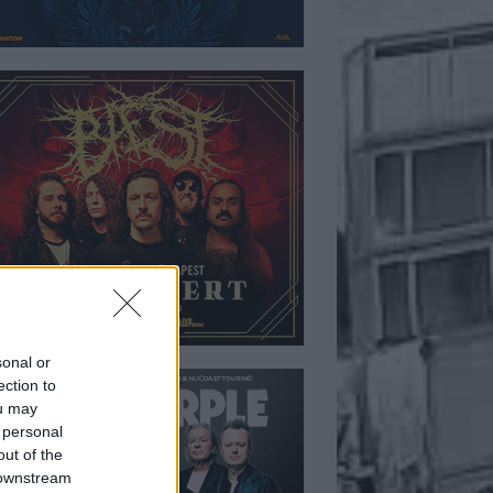
sonal or
ection to
ou may
 personal
out of the
 downstream