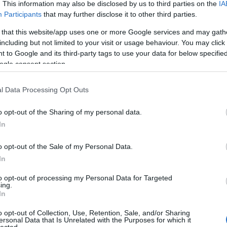
. This information may also be disclosed by us to third parties on the
IA
az epizódra is jutott bőven pár olyan lemez, amivel
Participants
that may further disclose it to other third parties.
lenül legalább a színvonal emelkedésnek indult. A
Road
p
sivatagi málházása és az
Omega Diatribe
űrgroove-
 that this website/app uses one or more Google services and may gath
zélsőségek természetesen most sem maradtak el: Vile
including but not limited to your visit or usage behaviour. You may click 
ozott rendesen.
 to Google and its third-party tags to use your data for below specifi
ogle consent section.
TOVÁBB
l Data Processing Opt Outs
o opt-out of the Sharing of my personal data.
Szólj hozzá!
In
2018
lemezvágó
magyar metal antológia
o opt-out of the Sale of my Personal Data.
In
nge évadkezdés...
to opt-out of processing my Personal Data for Targeted
ing.
In
o opt-out of Collection, Use, Retention, Sale, and/or Sharing
ersonal Data that Is Unrelated with the Purposes for which it
lected.