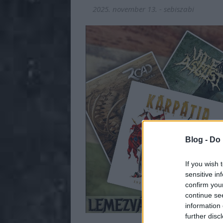
2025. november 13.
-
sebiszabi
Blog -
Do 
If you wish 
sensitive in
confirm you
continue se
information 
further disc