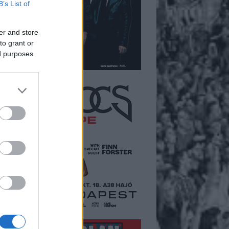
B’s List of
er and store
to grant or
ed purposes