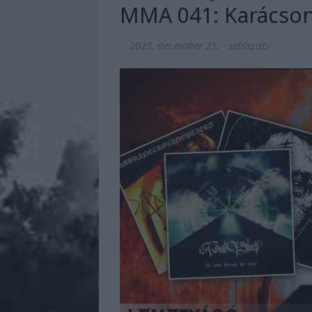
MMA 041: Karácson
2025. december 21.
-
sebiszabi