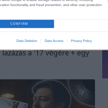
cation functionality and fraud prevention, and other user protection.
TOVÁBB
CONFIRM
1
komment
mma
2016
lemezvágó
magyar metal antológia
Data Deletion
Data Access
Privacy Policy
azázás a '17 végére + egy