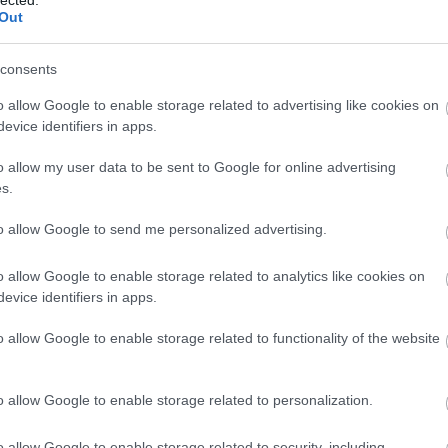
Out
consents
o allow Google to enable storage related to advertising like cookies on
evice identifiers in apps.
o allow my user data to be sent to Google for online advertising
s.
to allow Google to send me personalized advertising.
o allow Google to enable storage related to analytics like cookies on
evice identifiers in apps.
o allow Google to enable storage related to functionality of the website
övetkezik. Langymeleg
Edda
dupla, fárasztó szélsőjobber
al lemezek adták fel a leckét az új évaddal. 2018-ból
o allow Google to enable storage related to personalization.
ik szezonjában. Kell, hogy ennél feljebb menjen a
o allow Google to enable storage related to security, including