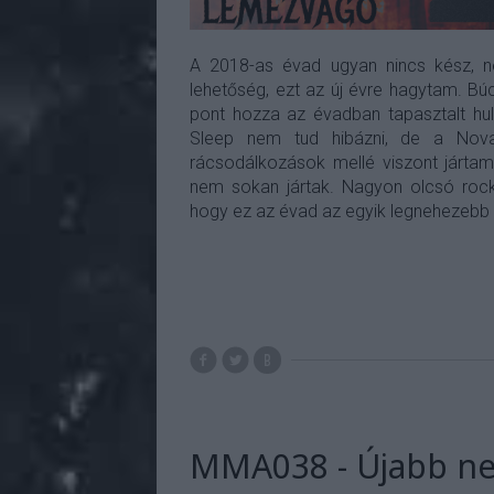
A 2018-as évad ugyan nincs kész, ne
lehetőség, ezt az új évre hagytam. Bú
pont hozza az évadban tapasztalt hull
Sleep nem tud hibázni, de a Nova
rácsodálkozások mellé viszont jártam 
nem sokan jártak. Nagyon olcsó rockz
hogy ez az évad az egyik legnehezebb
MMA038 - Újabb neh