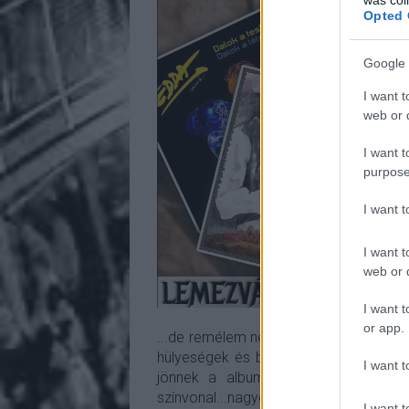
Opted 
Google 
I want t
web or d
I want t
purpose
I want 
I want t
web or d
I want t
or app.
...de remélem nem erős visszaesés k
hülyeségek és borzasztó f0s brutálmet
I want t
jönnek a albumok az MMA új, hatod
színvonal...nagyon kell...
I want t