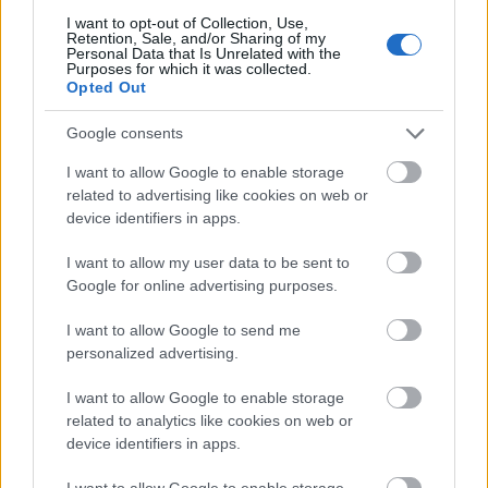
I want to opt-out of Collection, Use,
Retention, Sale, and/or Sharing of my
Personal Data that Is Unrelated with the
Purposes for which it was collected.
Opted Out
Google consents
I want to allow Google to enable storage
related to advertising like cookies on web or
device identifiers in apps.
I want to allow my user data to be sent to
Adj egy ötöst! - A hét 5 új rock/metal
Google for online advertising purposes.
dala 2026/Vol.20
I want to allow Google to send me
sunthatneversets
•
2026. május 17.
0
personalized advertising.
I want to allow Google to enable storage
related to analytics like cookies on web or
device identifiers in apps.
I want to allow Google to enable storage