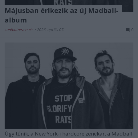
Májusban érlkezik az új Madball-
album
sunthatneversets
•
2026. április 07.
0
Úgy tűnik, a New York-i hardcore zenekar, a
Madball