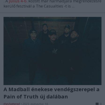
. A
július 4-6.
között már harmadjára megrendezésre
kerülő fesztivál a
The Casualties
-t is ...
A Madball énekese vendégszerepel a
Pain of Truth új dalában
theshattered
•
2023. augusztus 18.
0