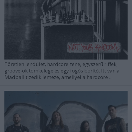
Töretlen lendület, hardcore zene, egyszerű riffek,
groove-ok tömkelege és egy fogós borító. Itt van a
Madball
tizedik lemeze, amellyel a hardcore ...