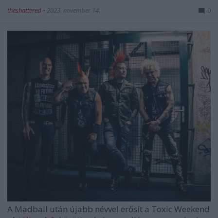
theshattered
•
2023. november 14.
0
A
Madball
után újabb névvel erősít a
Toxic Weekend