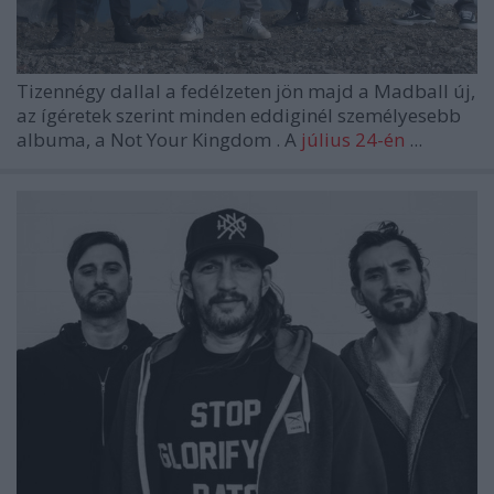
Tizennégy dallal a fedélzeten jön majd a
Madball
új,
az ígéretek szerint minden eddiginél személyesebb
albuma, a
Not Your Kingdom
. A
július 24-én
...