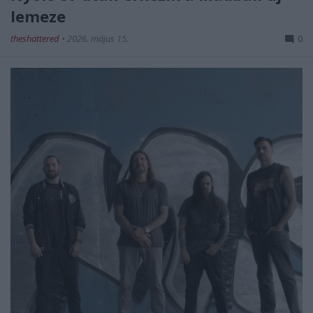
lemeze
theshattered
•
2026. május 15.
0