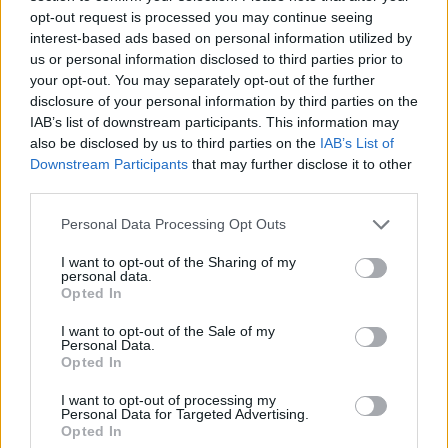
sunthatneversets
•
2026. június 11.
0
opt-out request is processed you may continue seeing
interest-based ads based on personal information utilized by
us or personal information disclosed to third parties prior to
your opt-out. You may separately opt-out of the further
disclosure of your personal information by third parties on the
IAB’s list of downstream participants. This information may
also be disclosed by us to third parties on the
IAB’s List of
Downstream Participants
that may further disclose it to other
third parties.
Please note that this website/app uses one or more Google
Personal Data Processing Opt Outs
services and may gather and store information including but
not limited to your visit or usage behaviour. You may click to
I want to opt-out of the Sharing of my
personal data.
grant or deny consent to Google and its third-party tags to
Opted In
Tizennégy dallal a fedélzeten jön majd a
Madball
új,
use your data for below specified purposes in below Google
az ígéretek szerint minden eddiginél személyesebb
consent section.
I want to opt-out of the Sale of my
Personal Data.
albuma, a
Not Your Kingdom
. A
július ...
Opted In
I want to opt-out of processing my
Personal Data for Targeted Advertising.
Opted In