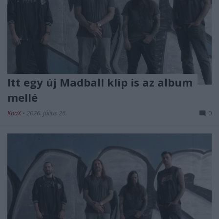
Itt egy új Madball klip is az album
mellé
KoaX
•
2026. július 26.
0