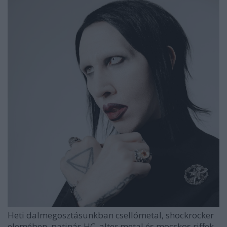
Heti dalmegosztásunkban csellómetal, shockrocker
elemében, patinás HC, alter metal és mocskos riffek