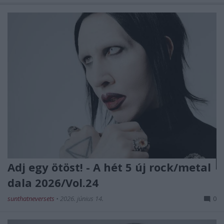
Adj egy ötöst! - A hét 5 új rock/metal
dala 2026/Vol.24
sunthatneversets
•
2026. június 14.
0