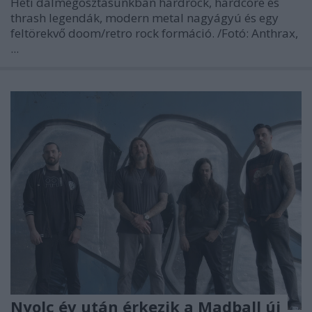
Heti dalmegosztásunkban hardrock, hardcore és
thrash legendák, modern metal nagyágyú és egy
feltörekvő doom/retro rock formáció.
/Fotó: Anthrax,
...
Nyolc év után érkezik a Madball új