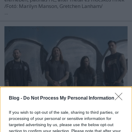
/Fotó: Marilyn Manson, Gretchen Lanham/
...
Blog -
Do Not Process My Personal Information
If you wish to opt-out of the sale, sharing to third parties, or
Tethered címmel itt egy új Madball-
processing of your personal or sensitive information for
dal
targeted advertising by us, please use the below opt-out
section to confirm your selection. Please note that after your