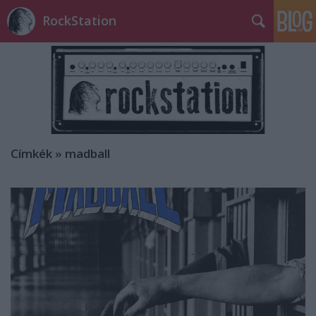
RockStation
Címkék
»
madball