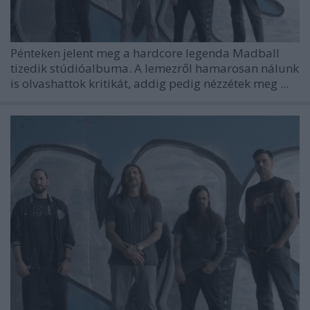
Pénteken jelent meg a hardcore legenda
Madball
tizedik stúdióalbuma. A lemezről hamarosan nálunk
is olvashattok kritikát, addig pedig nézzétek meg ...