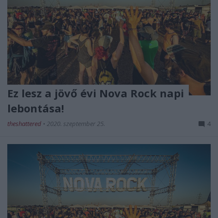
Ez lesz a jövő évi Nova Rock napi
lebontása!
theshattered
•
2020. szeptember 25.
4