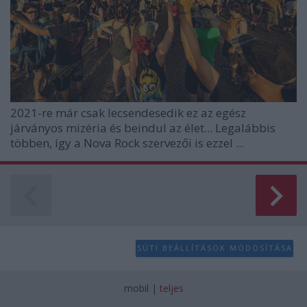
2021-re már csak lecsendesedik ez az egész
járványos mizéria és beindul az élet... Legalábbis
többen, így a
Nova Rock
szervezői is ezzel ...
SÜTI BEÁLLÍTÁSOK MÓDOSÍTÁSA
mobil
|
teljes