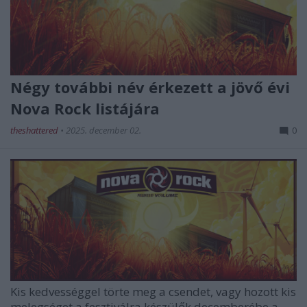
Négy további név érkezett a jövő évi
Nova Rock listájára
theshattered
•
2025. december 02.
0
Kis kedvességgel törte meg a csendet, vagy hozott kis
melegséget a fesztiválra készülők decemberébe a