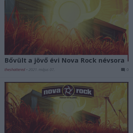
Bővült a jövő évi Nova Rock névsora
theshattered
•
2021. május 07.
0