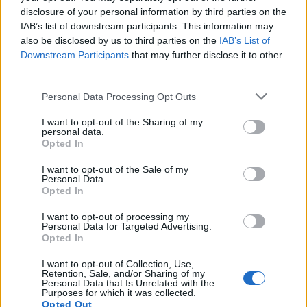
disclosure of your personal information by third parties on the
IAB’s list of downstream participants. This information may
also be disclosed by us to third parties on the
IAB’s List of
Downstream Participants
that may further disclose it to other
third parties.
Szép adag zenekar érkezett a Nova
Please note that this website/app uses one or more Google
Personal Data Processing Opt Outs
services and may gather and store information including but
Rock névsorába
not limited to your visit or usage behaviour. You may click to
I want to opt-out of the Sharing of my
personal data.
theshattered
•
2022. november 30.
0
grant or deny consent to Google and its third-party tags to
Opted In
use your data for below specified purposes in below Google
consent section.
I want to opt-out of the Sale of my
Personal Data.
Opted In
I want to opt-out of processing my
Personal Data for Targeted Advertising.
Opted In
I want to opt-out of Collection, Use,
Retention, Sale, and/or Sharing of my
Personal Data that Is Unrelated with the
Purposes for which it was collected.
Friss merítést mutatott a
Nova Rock
Opted Out