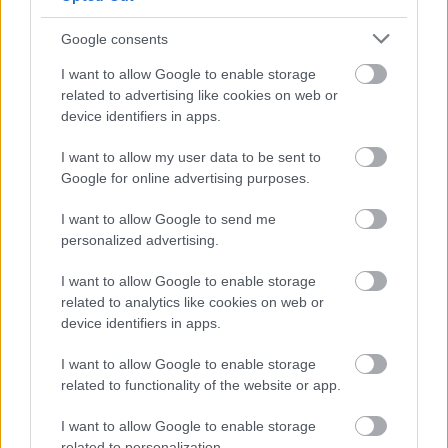
szervezőgárdája, egyre komolyabban fest a jövő évi
felhozatal. A sógorék az újabb kanyarban olyan
Google consents
neveket ...
I want to allow Google to enable storage
related to advertising like cookies on web or
device identifiers in apps.
I want to allow my user data to be sent to
Google for online advertising purposes.
I want to allow Google to send me
personalized advertising.
I want to allow Google to enable storage
related to analytics like cookies on web or
device identifiers in apps.
I want to allow Google to enable storage
related to functionality of the website or app.
Itt vannak a 2023-as NovaRock első
I want to allow Google to enable storage
fellépői
related to personalization.