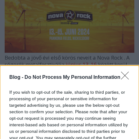
Bedobta a jövő évi első körös neveit a
Nova Rock
. A
sógorék metalfesztiválja
június 13-16
között kerül
majd megrendezésre, ahol már most ...
Blog -
Do Not Process My Personal Information
If you wish to opt-out of the sale, sharing to third parties, or
processing of your personal or sensitive information for
targeted advertising by us, please use the below opt-out
section to confirm your selection. Please note that after your
opt-out request is processed you may continue seeing
interest-based ads based on personal information utilized by
us or personal information disclosed to third parties prior to
your opt-out. You may separately opt-out of the further