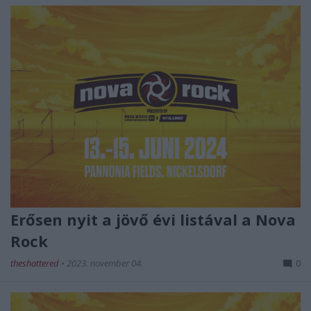
Erősen nyit a jövő évi listával a Nova
Rock
theshattered
•
2023. november 04.
0