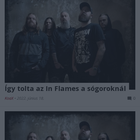
Így tolta az In Flames a sógoroknál
KoaX
•
2022. június 18.
0