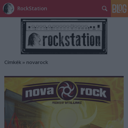
RockStation
Címkék
»
novarock