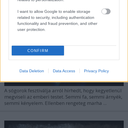
KoaX
•
2022. szeptember 28.
0
I want to allow Google to enable storage
related to security, including authentication
functionality and fraud prevention, and other
user protection.
CONFIRM
Data Deletion
Data Access
Privacy Policy
A sógorok fesztiválja arról hírhedt, hogy kegyetlenül
megviseli az emberi testet. Semmi fa, semmi árnyék,
semmi kényelem. Ellenben rengeteg marha ...