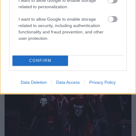
I want to allow Google to enable storage
related to personalization.
I want to allow Google to enable storage
related to security, including authentication
Több mint három évtizeddel azután, hogy
functionality and fraud prevention, and other
szentségtelen támadást indítottak a szent és
user protection.
képmutató dolgok ellen, az ohiói Clevelandből
származó ...
CONFIRM
Data Deletion
Data Access
Privacy Policy