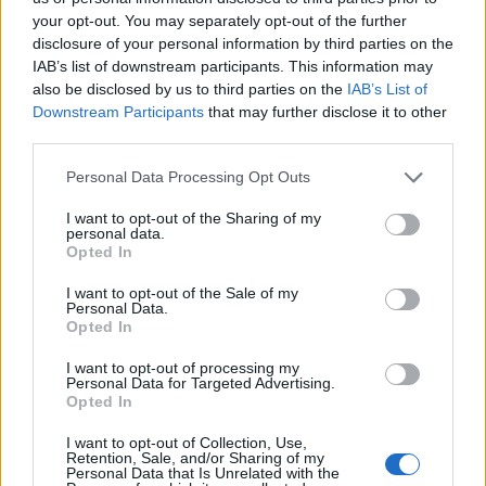
your opt-out. You may separately opt-out of the further
disclosure of your personal information by third parties on the
IAB’s list of downstream participants. This information may
also be disclosed by us to third parties on the
IAB’s List of
Downstream Participants
that may further disclose it to other
third parties.
Please note that this website/app uses one or more Google
Personal Data Processing Opt Outs
services and may gather and store information including but
not limited to your visit or usage behaviour. You may click to
I want to opt-out of the Sharing of my
personal data.
grant or deny consent to Google and its third-party tags to
Igen komoly nagylemez kiadására készül a
Opted In
use your data for below specified purposes in below Google
NunSlaughter
. A már négy évtizede zakatoló
consent section.
zenekar a
Satanic Chaos Legions
-t ráadásul
I want to opt-out of the Sale of my
Personal Data.
Magyarországon is ...
Opted In
I want to opt-out of processing my
Personal Data for Targeted Advertising.
Opted In
I want to opt-out of Collection, Use,
Retention, Sale, and/or Sharing of my
Personal Data that Is Unrelated with the