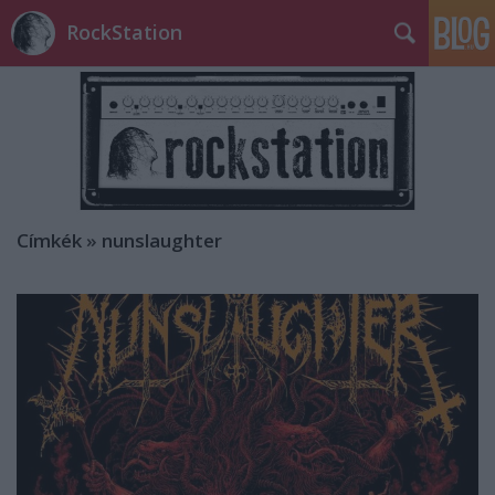
RockStation
Címkék
»
nunslaughter