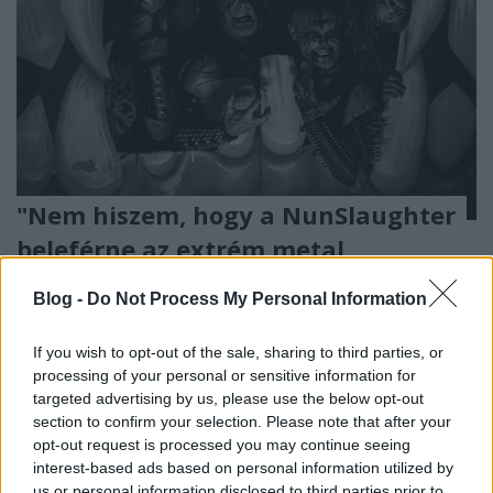
"Nem hiszem, hogy a NunSlaughter
beleférne az extrém metal
kategóriába."
Blog -
Do Not Process My Personal Information
Interjú a NunSlaugher énekesével, Don of the
Deaddel
If you wish to opt-out of the sale, sharing to third parties, or
theshattered
•
2026. június 09.
0
processing of your personal or sensitive information for
targeted advertising by us, please use the below opt-out
section to confirm your selection. Please note that after your
opt-out request is processed you may continue seeing
interest-based ads based on personal information utilized by
us or personal information disclosed to third parties prior to