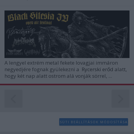
A lengyel extrém metal fekete lovagjai immáron
negyedjére fognak gyülekezni a
Rycerski
erőd
alatt,
hogy két nap alatt ostrom alá vonják sörrel, ...
SÜTI BEÁLLÍTÁSOK MÓDOSÍTÁSA