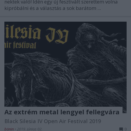
nektek való! Idén egy új fesztivált szerettem volna
kipróbálni és a választás a sok barátom ...
Az extrém metal lengyel fellegvára
Black Silesia IV Open Air Festival 2019
bönin
•
2019. június 02.
0