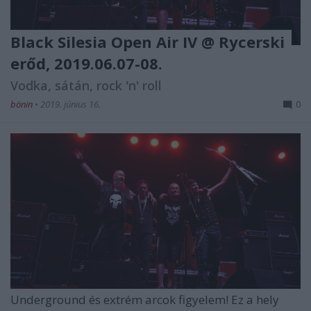
Black Silesia Open Air IV @ Rycerski
erőd, 2019.06.07-08.
Vodka, sátán, rock 'n' roll
bönin
•
2019. június 16.
0
Underground és extrém arcok figyelem! Ez a hely