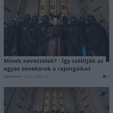
Minek nevezzelek? - Így szólítják az
egyes zenekarok a rajongóikat
theshattered
•
2023. október 18.
0