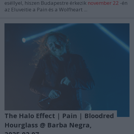
eséllyel, hiszen Budapestre érkezik
november 22
-én
az
Eluveitie
a
Pain
és a
Wolfheart
...
The Halo Effect | Pain | Bloodred
Hourglass @ Barba Negra,