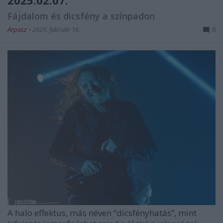
2025.02.07.
Fájdalom és dicsfény a színpadon
Árposz
•
2025. február 16.
0
A halo effektus, más néven “dicsfényhatás”, mint