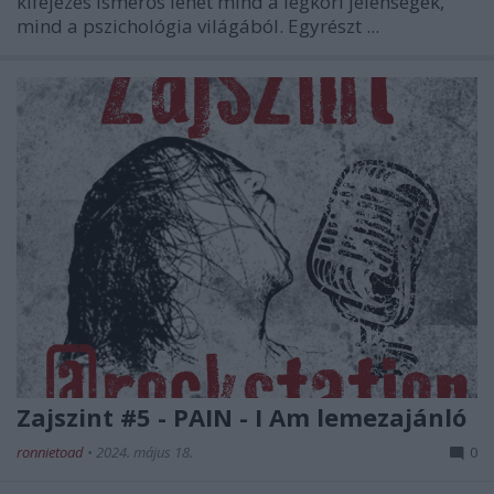
kifejezés ismerős lehet mind a légköri jelenségek,
mind a pszichológia világából. Egyrészt ...
Zajszint #5 - PAIN - I Am lemezajánló
ronnietoad
•
2024. május 18.
0