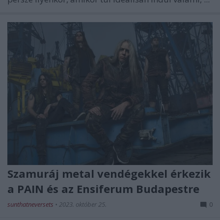
Szamuráj metal vendégekkel érkezik
a PAIN és az Ensiferum Budapestre
sunthatneversets
•
2023. október 25.
0