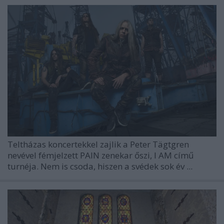
Teltházas koncertekkel zajlik a
Peter Tägtgren
nevével fémjelzett
PAIN
zenekar őszi, I AM című
turnéja. Nem is csoda, hiszen a svédek sok év ...