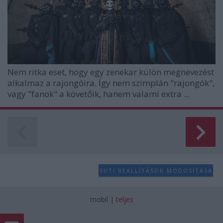
Nem ritka eset, hogy egy zenekar külön megnevezést
alkalmaz a rajongóira. Így nem szimplán "rajongók",
vagy "fanok" a követőik, hanem valami extra ...
SÜTI BEÁLLÍTÁSOK MÓDOSÍTÁSA
mobil
|
teljes