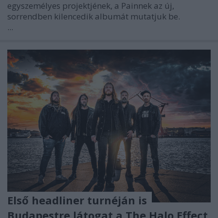
egyszemélyes projektjének, a Painnek az új,
sorrendben kilencedik albumát mutatjuk be.
...
Első headliner turnéján is
Budapestre látogat a The Halo Effect