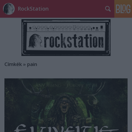
RockStation
Címkék
»
pain