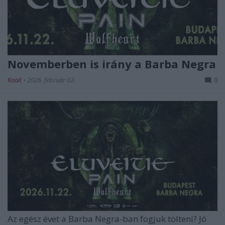
Novemberben is irány a Barba Negra
KoaX
•
2026. február 02.
0
Az egész évet a Barba Negra-ban fogjuk tölteni? Jó