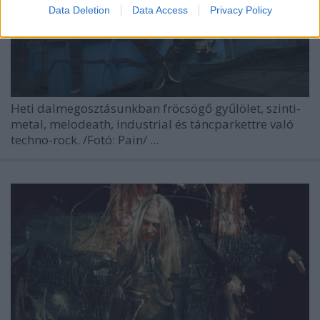
Data Deletion
Data Access
Privacy Policy
Heti dalmegosztásunkban fröcsögő gyűlölet, szinti-
metal, melodeath, industrial és táncparkettre való
techno-rock.
/Fotó: Pain/
...