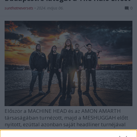
sunthatneversets
•
2024. május 06.
0
Először a MACHINE HEAD és az AMON AMARTH
társaságában turnézott, majd a MESHUGGAH előtt
nyitott, ezúttal azonban saját headliner turnéjával
tér ...