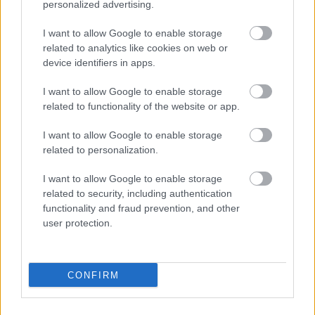
personalized advertising.
I want to allow Google to enable storage
related to analytics like cookies on web or
device identifiers in apps.
I want to allow Google to enable storage
related to functionality of the website or app.
I want to allow Google to enable storage
Adj egy ötöst! - A hét 5 új rock/metal
related to personalization.
dala 2024/Vol10.
I want to allow Google to enable storage
related to security, including authentication
sunthatneversets
•
2024. március 10.
0
functionality and fraud prevention, and other
user protection.
CONFIRM