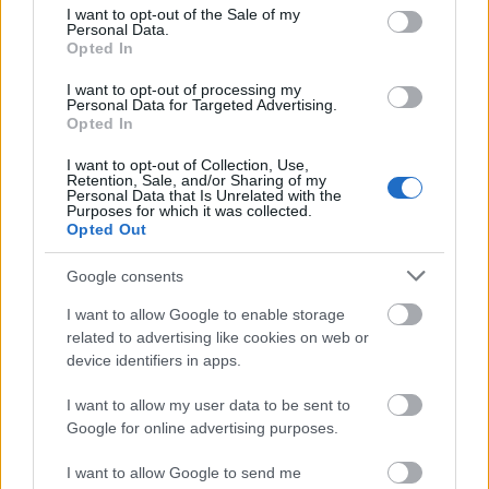
consent section.
I want to opt-out of the Sale of my
Personal Data.
Opted In
I want to opt-out of processing my
Personal Data for Targeted Advertising.
Opted In
I want to opt-out of Collection, Use,
Retention, Sale, and/or Sharing of my
Personal Data that Is Unrelated with the
Purposes for which it was collected.
Opted Out
Friss dalt és videót szállított az
I Am
című
Google consents
albumához a
Pain
. A
Push The Pusher
című szám
klipje egy anime sztorit göngyölít fel annak minden
I want to allow Google to enable storage
...
related to advertising like cookies on web or
device identifiers in apps.
I want to allow my user data to be sent to
Google for online advertising purposes.
I want to allow Google to send me