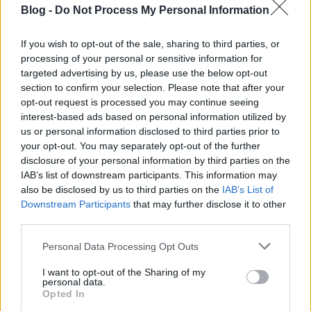
Blog -
Do Not Process My Personal Information
If you wish to opt-out of the sale, sharing to third parties, or
processing of your personal or sensitive information for
targeted advertising by us, please use the below opt-out
section to confirm your selection. Please note that after your
opt-out request is processed you may continue seeing
interest-based ads based on personal information utilized by
us or personal information disclosed to third parties prior to
your opt-out. You may separately opt-out of the further
disclosure of your personal information by third parties on the
IAB’s list of downstream participants. This information may
also be disclosed by us to third parties on the
IAB’s List of
Downstream Participants
that may further disclose it to other
third parties.
Tägtgren mester és az anime - Itt a
Please note that this website/app uses one or more Google
Personal Data Processing Opt Outs
Pain új klipje
services and may gather and store information including but
not limited to your visit or usage behaviour. You may click to
I want to opt-out of the Sharing of my
theshattered
•
2024. április 15.
0
personal data.
grant or deny consent to Google and its third-party tags to
Opted In
use your data for below specified purposes in below Google