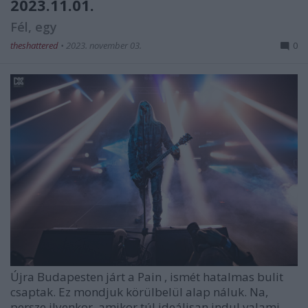
2023.11.01.
Fél, egy
theshattered
•
2023. november 03.
0
Újra Budapesten járt a
Pain
, ismét hatalmas bulit
csaptak. Ez mondjuk körülbelül alap náluk. Na,
persze ilyenkor, amikor túl ideálisan indul valami, ...