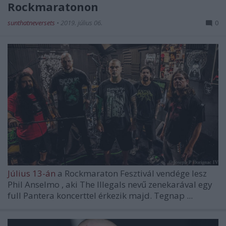
Rockmaratonon
sunthatneversets
•
2019. július 06.
0
Július 13-án
a Rockmaraton Fesztivál vendége lesz
Phil Anselmo
, aki
The Illegals
nevű zenekarával egy
full Pantera koncerttel érkezik majd. Tegnap ...