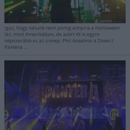
Igaz, hogy nálunk nem pörög annyira a Halloween
láz, mint Amerikában, de azért itt is egyre
népszerűbb ez az ünnep. Phil Anselmo a
Down
/
Pantera
...