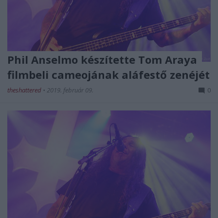
Phil Anselmo készítette Tom Araya
filmbeli cameojának aláfestő zenéjét
theshattered
•
2019. február 09.
0