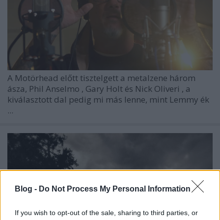
A
Motörhead
előtt tisztelgett a metalzene három
ásza,
Phil Anselmo
,
Gary Holt
és
Nick Oliveri
, a
kiválasztott dal pedig mi más lenne, mint
Lemmy
ék
...
Blog -
Do Not Process My Personal Information
If you wish to opt-out of the sale, sharing to third parties, or