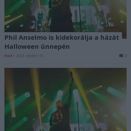
Phil Anselmo is kidekorálja a házát
Halloween ünnepén
KoaX
•
2023. október 31.
0