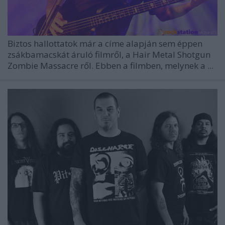
Biztos hallottatok már a címe alapján sem éppen
zsákbamacskát áruló filmről, a
Hair Metal Shotgun
Zombie Massacre
ről. Ebben a filmben, melynek a ...