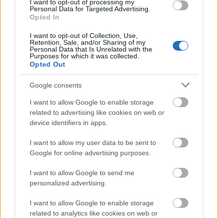
I want to opt-out of processing my
Personal Data for Targeted Advertising.
Opted In
Kiadta az egyik "új", igazából öt éve megírt dalát, az
I want to opt-out of Collection, Use,
Retention, Sale, and/or Sharing of my
On The Floor
t az egyébként fizikai formában is
Personal Data that Is Unrelated with the
elérhető kétszámos kislemezéről
Phil ...
Purposes for which it was collected.
Opted Out
Google consents
I want to allow Google to enable storage
related to advertising like cookies on web or
device identifiers in apps.
I want to allow my user data to be sent to
Google for online advertising purposes.
I want to allow Google to send me
personalized advertising.
I want to allow Google to enable storage
related to analytics like cookies on web or