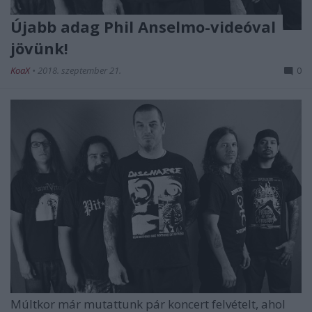
Újabb adag Phil Anselmo-videóval
jövünk!
KoaX
•
2018. szeptember 21.
0
Múltkor már mutattunk pár koncert felvételt, ahol