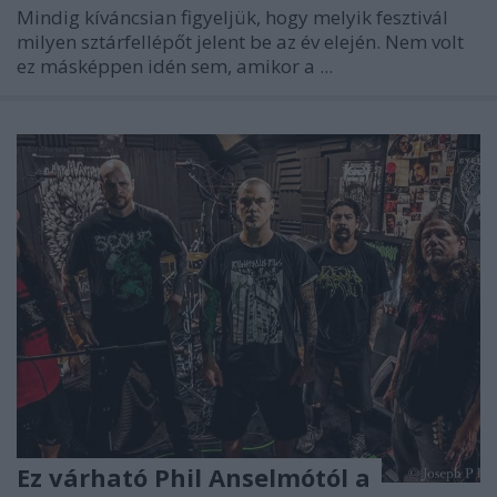
Mindig kíváncsian figyeljük, hogy melyik fesztivál
milyen sztárfellépőt jelent be az év elején. Nem volt
ez másképpen idén sem, amikor a ...
Ez várható Phil Anselmótól a