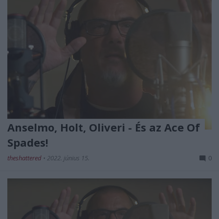
Anselmo, Holt, Oliveri - És az Ace Of
Spades!
theshattered
•
2022. június 15.
0