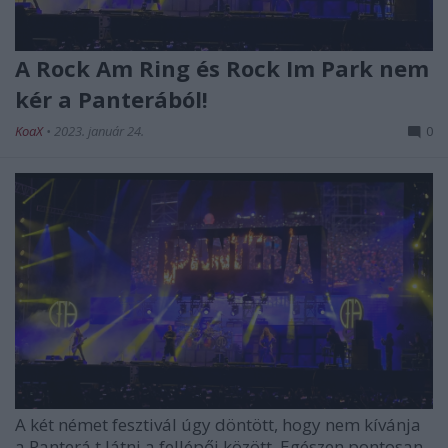
A Rock Am Ring és Rock Im Park nem
kér a Panterából!
KoaX
•
2023. január 24.
0
A két német fesztivál úgy döntött, hogy nem kívánja
a
Panterá
t látni a fellépői között. Egészen pontosan