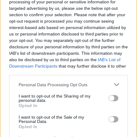
processing of your personal or sensitive information for
targeted advertising by us, please use the below opt-out
section to confirm your selection. Please note that after your
opt-out request is processed you may continue seeing
interest-based ads based on personal information utilized by
us or personal information disclosed to third parties prior to
En Minor - Nyugisabb projekttel állt
your opt-out. You may separately opt-out of the further
disclosure of your personal information by third parties on the
elő Phil Anselmo
IAB’s list of downstream participants. This information may
theshattered
•
2019. augusztus 03.
0
also be disclosed by us to third parties on the
IAB’s List of
Downstream Participants
that may further disclose it to other
third parties.
Please note that this website/app uses one or more Google
Personal Data Processing Opt Outs
services and may gather and store information including but
not limited to your visit or usage behaviour. You may click to
I want to opt-out of the Sharing of my
personal data.
grant or deny consent to Google and its third-party tags to
Opted In
use your data for below specified purposes in below Google
consent section.
I want to opt-out of the Sale of my
Personal Data.
Opted In