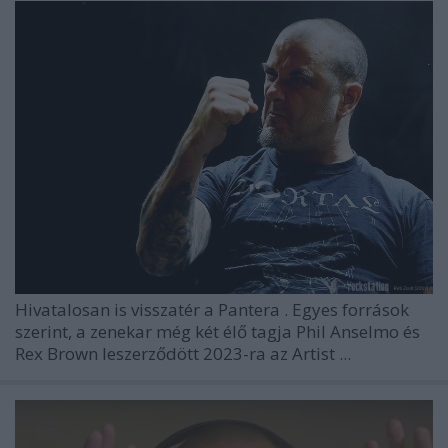
Hivatalosan is visszatér a
Pantera
. Egyes források
szerint, a zenekar még két élő tagja Phil Anselmo és
Rex Brown leszerződött 2023-ra az Artist ...