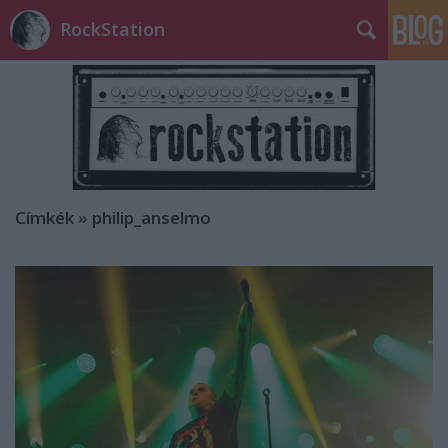
RockStation
Címkék
»
philip_anselmo