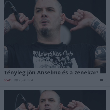
Tényleg jön Anselmo és a zenekar!
KoaX
•
2019. július 04.
0