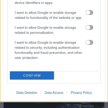
device identifiers in apps.
Phil Anselmo & The Illegals @
Rockmaraton, 2019.07.13.
I want to allow Google to enable storage
related to functionality of the website or app.
Legyen legális Phil Anselmo!
KoaX
•
2019. július 14.
0
I want to allow Google to enable storage
related to personalization.
I want to allow Google to enable storage
related to security, including authentication
functionality and fraud prevention, and other
user protection.
CONFIRM
Data Deletion
Data Access
Privacy Policy