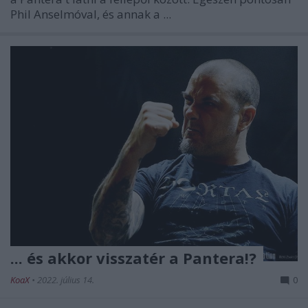
Phil Anselmóval, és annak a ...
... és akkor visszatér a Pantera!?
KoaX
•
2022. július 14.
0