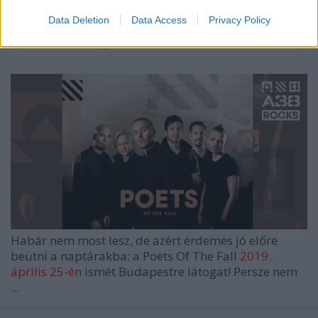
Fall
Data Deletion
Data Access
Privacy Policy
theshattered
•
2018. szeptember 07.
0
Habár nem most lesz, de azért érdemes jó előre
beütni a naptárakba: a
Poets Of The Fall
2019.
április 25-én
ismét Budapestre látogat! Persze nem
...