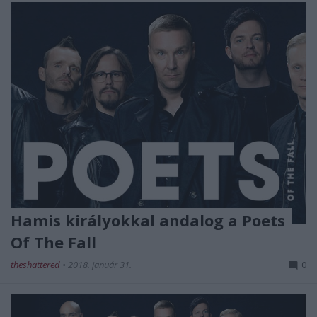
Hamis királyokkal andalog a Poets
Of The Fall
theshattered
•
2018. január 31.
0