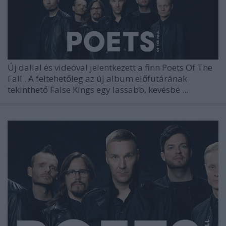
Új dallal és videóval jelentkezett a finn
Poets Of The
Fall
. A feltehetőleg az új album előfutárának
tekinthető
False Kings
egy lassabb, kevésbé ...