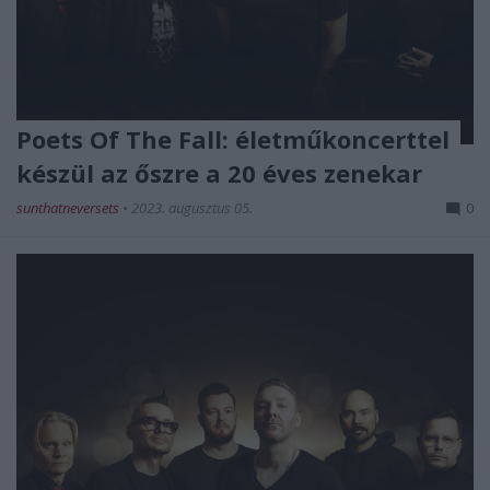
Poets Of The Fall: életműkoncerttel
készül az őszre a 20 éves zenekar
sunthatneversets
•
2023. augusztus 05.
0