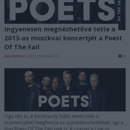
Ingyenesen megnézhetővé tette a
2013-as moszkvai koncertjét a Poest
Of The Fall
theshattered
•
2017. december 24.
0
Úgy néz ki, a Karácsony több zenésznek is
(szerencsére) meghozza az ajándékozhatnékát, így a
finn
Poets Of The Fall
nak is. A csapat a
Live in ...