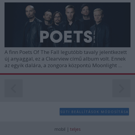
A finn
Poets Of The Fall
legutóbb tavaly jelentkezett
új anyaggal, ez a
Clearview
című album volt. Ennek
az egyik dalára, a zongora központú
Moonlight ...
SÜTI BEÁLLÍTÁSOK MÓDOSÍTÁSA
mobil
|
teljes