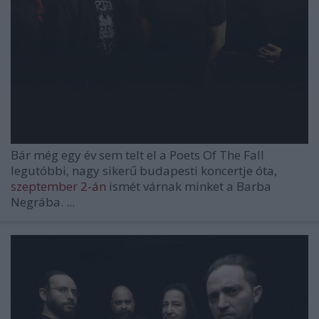
Bár még egy év sem telt el a
Poets Of The Fall
legutóbbi, nagy sikerű budapesti koncertje óta,
szeptember 2-án
ismét várnak minket a Barba
Negrába. ...