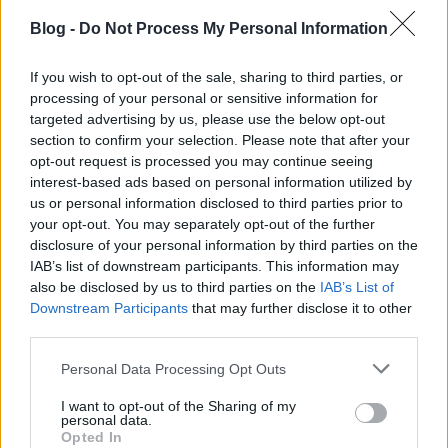
Blog -
Do Not Process My Personal Information
If you wish to opt-out of the sale, sharing to third parties, or
processing of your personal or sensitive information for
targeted advertising by us, please use the below opt-out
section to confirm your selection. Please note that after your
opt-out request is processed you may continue seeing
Sorra érkeznek a hírek a 2023-as őszi-téli
interest-based ads based on personal information utilized by
koncertszezonnal kapcsolatban: míg a
Poets Of The
us or personal information disclosed to third parties prior to
Fall
alig egy évvel legutolsó, nagy sikerű budapesti ...
your opt-out. You may separately opt-out of the further
disclosure of your personal information by third parties on the
IAB’s list of downstream participants. This information may
also be disclosed by us to third parties on the
IAB’s List of
Downstream Participants
that may further disclose it to other
third parties.
Please note that this website/app uses one or more Google
Personal Data Processing Opt Outs
services and may gather and store information including but
not limited to your visit or usage behaviour. You may click to
I want to opt-out of the Sharing of my
personal data.
grant or deny consent to Google and its third-party tags to
Opted In