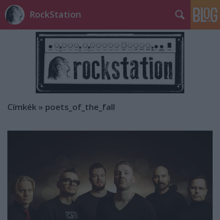
RockStation
Címkék
»
poets_of_the_fall