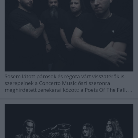
Sosem látott párosok és régóta várt visszatérők is
szerepelnek a Concerto Music őszi szezonra
meghirdetett zenekarai között: a Poets Of The Fall, ...