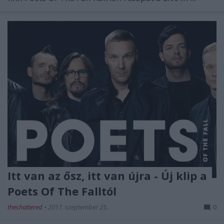
Itt van az ősz, itt van újra - Új klip a
Poets Of The Falltól
theshattered
•
2017. szeptember 25.
0