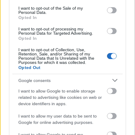
use your data for below specified purposes in below Google
consent section.
I want to opt-out of the Sale of my
Personal Data.
Opted In
I want to opt-out of processing my
Personal Data for Targeted Advertising.
Poets Of The Fall, Blackout Problems
Opted In
@ A38, 2019. április 25.
I want to opt-out of Collection, Use,
Retention, Sale, and/or Sharing of my
rockstation
•
2019. április 29.
0
Personal Data that Is Unrelated with the
Purposes for which it was collected.
Opted Out
Google consents
I want to allow Google to enable storage
related to advertising like cookies on web or
device identifiers in apps.
I want to allow my user data to be sent to
Google for online advertising purposes.
I want to allow Google to send me