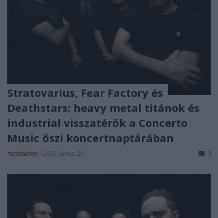
Stratovarius, Fear Factory és
Deathstars: heavy metal titánok és
industrial visszatérők a Concerto
Music őszi koncertnaptárában
rockstation
•
2023. június 23.
0