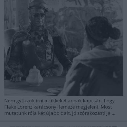
Nem győzzük írni a cikkeket annak kapcsán, hogy
Flake Lorenz karácsonyi lemeze megjelent. Most
mutatunk róla két újabb dalt. Jó szórakozást! Ja ...