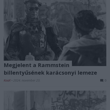
Megjelent a Rammstein
billentyűsének karácsonyi lemeze
KoaX
•
2024. november 23.
0