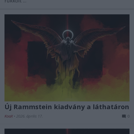
rukkolt ...
Új Rammstein kiadvány a láthatáron
KoaX
•
2026. április 17.
0