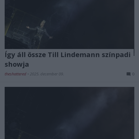
Így áll össze Till Lindemann színpadi
showja
theshattered
•
2025. december 09.
0