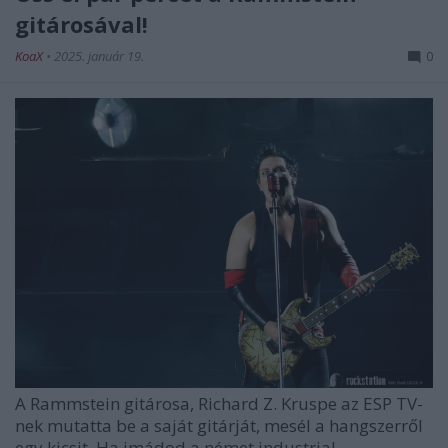
gitárosával!
KoaX
•
2025. január 19.
0
A
Rammstein
gitárosa, Richard Z. Kruspe az ESP TV-
nek mutatta be a saját gitárját, mesél a hangszerről
egy kicsit. Ha imádod a német industrial ...