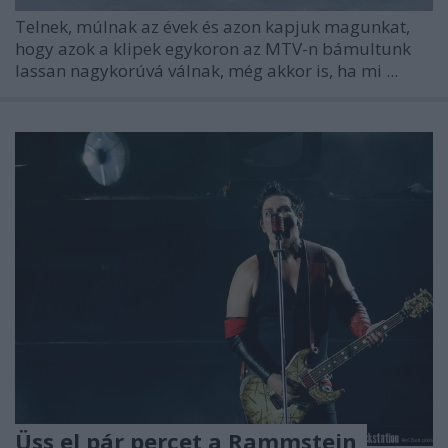
Telnek, múlnak az évek és azon kapjuk magunkat,
hogy azok a klipek egykoron az MTV-n bámultunk
lassan nagykorúvá válnak, még akkor is, ha mi ...
Üss el pár percet a Rammstein