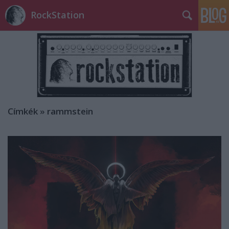
RockStation
Címkék
»
rammstein