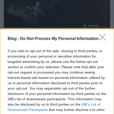
Minden zenekarnak megvan a maga produkciója,
persze legtöbbször a pénztárca vastagsága szabja
Blog -
Do Not Process My Personal Information
meg, mit is lát majd a nagyérdemű a színpad előtt.
...
If you wish to opt-out of the sale, sharing to third parties, or
processing of your personal or sensitive information for
targeted advertising by us, please use the below opt-out
section to confirm your selection. Please note that after your
opt-out request is processed you may continue seeing
interest-based ads based on personal information utilized by
us or personal information disclosed to third parties prior to
your opt-out. You may separately opt-out of the further
disclosure of your personal information by third parties on the
IAB’s list of downstream participants. This information may
also be disclosed by us to third parties on the
IAB’s List of
Downstream Participants
that may further disclose it to other