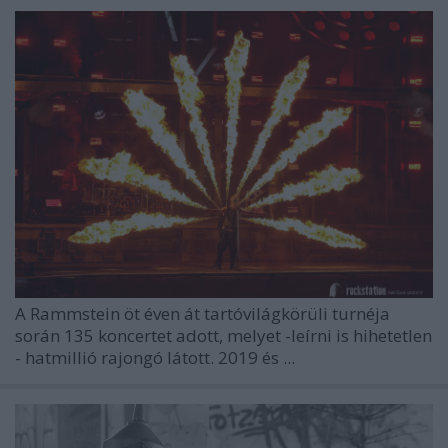
A
Rammstein
öt éven át tartóvilágkörüli turnéja
során 135 koncertet adott, melyet -leírni is hihetetlen
- hatmillió rajongó látott. 2019 és ...