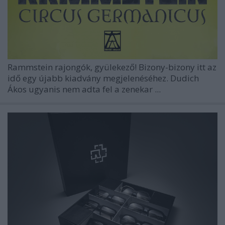
Rammstein
rajongók, gyülekező! Bizony-bizony itt az
idő egy újabb kiadvány megjelenéséhez. Dudich
Ákos ugyanis nem adta fel a zenekar ...