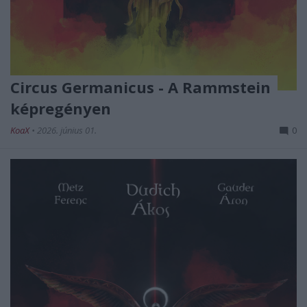
Circus Germanicus - A Rammstein
képregényen
KoaX
•
2026. június 01.
0