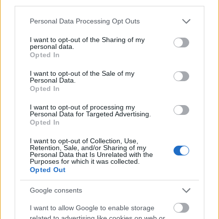
third parties.
Please note that this website/app uses one or more Google
Personal Data Processing Opt Outs
services and may gather and store information including but
Kislemez díszdoboz jön a
not limited to your visit or usage behaviour. You may click to
I want to opt-out of the Sharing of my
personal data.
Rammsteintől
grant or deny consent to Google and its third-party tags to
Opted In
use your data for below specified purposes in below Google
theshattered
•
2025. szeptember 19.
0
consent section.
I want to opt-out of the Sale of my
Personal Data.
Opted In
I want to opt-out of processing my
Personal Data for Targeted Advertising.
Opted In
I want to opt-out of Collection, Use,
Retention, Sale, and/or Sharing of my
Personal Data that Is Unrelated with the
Purposes for which it was collected.
Opted Out
Google consents
Nem kevesebb, mint harminchárom kislemezt fog
I want to allow Google to enable storage
tartalmazni a
Rammstein
legújabb kiadványa, a
related to advertising like cookies on web or