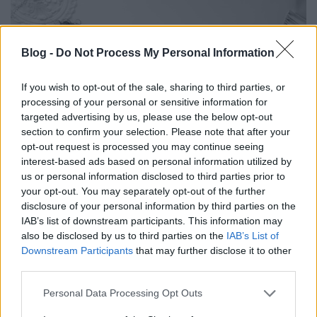
Blog -
Do Not Process My Personal Information
If you wish to opt-out of the sale, sharing to third parties, or
processing of your personal or sensitive information for
targeted advertising by us, please use the below opt-out
section to confirm your selection. Please note that after your
opt-out request is processed you may continue seeing
interest-based ads based on personal information utilized by
us or personal information disclosed to third parties prior to
Absolution címen itt a Shell Beach
your opt-out. You may separately opt-out of the further
disclosure of your personal information by third parties on the
második lemezelőzetes dala
IAB’s list of downstream participants. This information may
also be disclosed by us to third parties on the
IAB’s List of
theshattered
•
2022. december 15.
0
Downstream Participants
that may further disclose it to other
third parties.
Please note that this website/app uses one or more Google
Personal Data Processing Opt Outs
services and may gather and store information including but