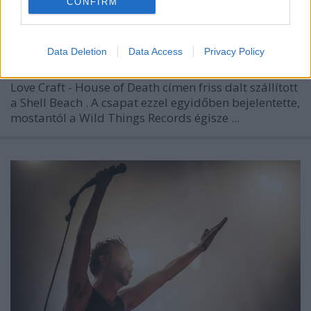
CONFIRM
Data Deletion
Data Access
Privacy Policy
Love Craft - House of Death
címen friss dalt szállított
a
Shell Beach
. A csapat ezzel egyidőben bejelentette,
mostantól a
Wild Things Records
égisze ...