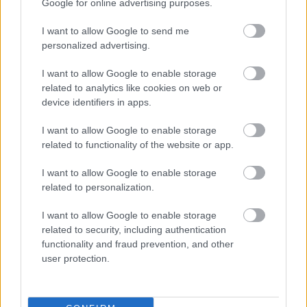
Google for online advertising purposes.
I want to allow Google to send me
personalized advertising.
I want to allow Google to enable storage
related to analytics like cookies on web or
device identifiers in apps.
I want to allow Google to enable storage
A Wild Thing Recordshoz került a
related to functionality of the website or app.
Shell Beach, kiadtak egy új dalt!
I want to allow Google to enable storage
theshattered
•
2022. november 19.
0
related to personalization.
I want to allow Google to enable storage
related to security, including authentication
functionality and fraud prevention, and other
user protection.