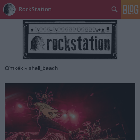
RockStation
Címkék
»
shell_beach