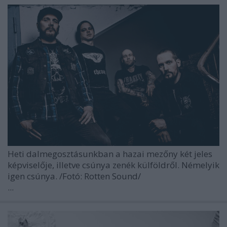
Heti dalmegosztásunkban a hazai mezőny két jeles
képviselője, illetve csúnya zenék külföldről. Némelyik
igen csúnya.
/Fotó: Rotten Sound/
...