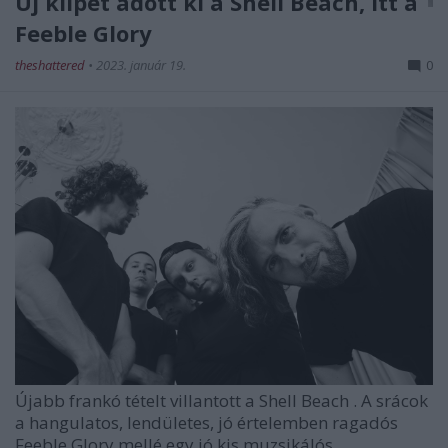
Új klipet adott ki a Shell Beach, itt a
Feeble Glory
theshattered
•
2023. január 19.
0
Újabb frankó tételt villantott a
Shell Beach
. A srácok
a hangulatos, lendületes, jó értelemben ragadós
Feeble Glory
mellé egy jó kis muzsikálós ...