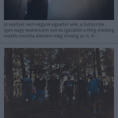
Jó eséllyel nem vagyok egyedül vele, a
Subscribe
igen nagy kedvencem volt és igazából a félig-meddig
inaktív mivolta ellenére még mindig az is. A ...