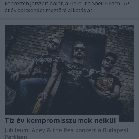
koncerten játszott dalát, a
Hero
-t a
Shell Beach
. Az
öt év dalcsendet megtörő alkotás az ...
Tíz év kompromisszumok nélkül
Jubileumi Apey & the Pea koncert a Budapest
Parkban