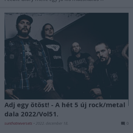
Adj egy ötöst! - A hét 5 új rock/metal
dala 2022/Vol51.
sunthatneversets
•
2022. december 18.
0