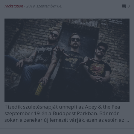
rockstation
•
2019. szeptember 04.
0
Tizedik születésnapját ünnepli az Apey & the Pea
szeptember 19-én a Budapest Parkban. Bár már
sokan a zenekar új lemezét várják, ezen az estén az ...