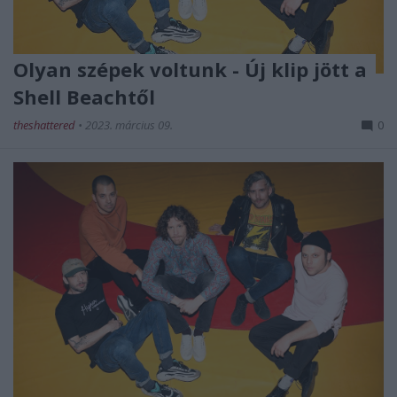
Olyan szépek voltunk - Új klip jött a
Shell Beachtől
theshattered
•
2023. március 09.
0