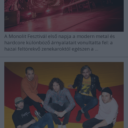
A Monolit Fesztivál
első napja a modern metal és
hardcore különböző árnyalatait vonultatta fel: a
hazai feltörekvő zenekaroktól egészen a ...