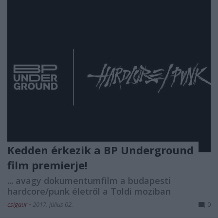
Kedden érkezik a BP Underground
film premierje!
... avagy dokumentumfilm a budapesti
hardcore/punk életről a Toldi moziban
csigaur
•
2017. július 02.
0