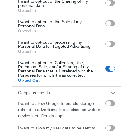
not limited to your visit or usage behaviour. You may click to
I want to opt-out of the Sharing of my
personal data.
grant or deny consent to Google and its third-party tags to
Opted In
use your data for below specified purposes in below Google
consent section.
I want to opt-out of the Sale of my
Personal Data.
Opted In
I want to opt-out of processing my
Personal Data for Targeted Advertising.
Opted In
I want to opt-out of Collection, Use,
Február 17-én
jelenik meg az új
Shell Beach
anyag, a
Retention, Sale, and/or Sharing of my
Personal Data that Is Unrelated with the
jó ideje érett
Solar Flare
. A nemrégiben
Purposes for which it was collected.
megmutatott, igen combos
Love Craft - House of
Opted Out
Death
...
Google consents
I want to allow Google to enable storage
related to advertising like cookies on web or
device identifiers in apps.
I want to allow my user data to be sent to